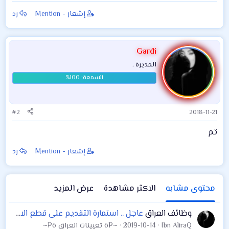
الهجرة والمهجرين
محافظا جديدا
إشعار - Mention
رد
لمحافظة واسط خلفا
لمحمود الملا طلال
Gardi
المديرة .
#2
2018-11-21
تم
إشعار - Mention
رد
محتوى مشابه
الاكثر مشاهدة
عرض المزيد
وظائف العراق
عاجل .. استمارة التقديم على قطع الاراضي للمشمولين بشبكة الحماية الاجتماعية ( محافظة واسط ) 2019
Ibn AliraQ
2019-10-14
~¤ô تعيينات العراق ô¤~