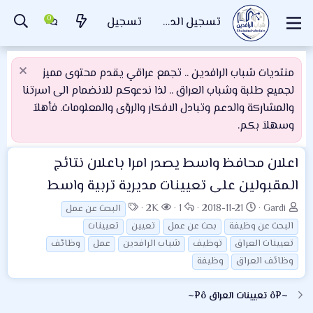
تسجيل الدخول
تسجيل
منتديات شباب الرافدين .. تجمع عراقي يقدم محتوى مميز
لجميع طلبة وشباب العراق .. لذا ندعوكم للانضمام الى اسرتنا
والمشاركة والدعم وتبادل الافكار والرؤى والمعلومات. فأهلاَ
وسهلاَ بكم.
اعلان
محافظ واسط يصدر امرا باعلان نتائج
المقبولين على تعيينات مديرية تربية واسط
ب
ت
ا
ا
ا
2K
1
2018-11-21
Gardi
البحث عن عمل
ا
ا
ل
ل
ل
البحث عن وظيفة
بحث عن عمل
تعيين
تعيينات
د
ر
ر
م
و
تعيينات العراق
توظيف
شباب الرافدين
عمل
وظائف
ئ
ي
د
ش
س
وظائف العراق
وظيفة
ا
خ
و
ا
و
ل
ا
د
ه
م
~¤ô تعيينات العراق ô¤~
م
ل
د