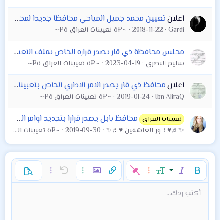
اعلان
تعيين محمد جميل المياحي محافظا جديدا لمحافظة واسط خلفا لمحمود الملا طلال
Gardi
2018-11-22
~¤ô تعيينات العراق ô¤~
مجلس محافظة ذي قار يصدر قراره الخاص بملف التعيينات في المحافظة.
سليم البصري
2023-04-19
~¤ô تعيينات العراق ô¤~
اعلان
محافظ ذي قار يصدر الامر الاداري الخاص بتعيينات مديرية تربية ذي قار الف الف مبروك
Ibn AliraQ
2019-01-24
~¤ô تعيينات العراق ô¤~
محافظ بابل يصدر قرارا بتجديد اوامر المحاضرين للعام الدراسي 2019/2020.
تعيينات العراق
✨♬♥ نـــور العاشقين ♥♬✨
2019-09-30
~¤ô تعيينات العراق ô¤~
غامق
مائل
حجم الخط
خيارات إضافية…
إدراج رابط
إدراج صورة
تراجع
خيارات إضافية…
خيارات إضافية…
معاينة
9
محاذاة لليسار
حفظ المسودة
قائمة مرتبة
عادي
إعادة
لون النص
الإبتسامات
إقتباس
تبديل الـ BB code
ميديا
عائلة الخط
قائمة
Background Color
إزالة التنسيق
إدراج جدول
المسودات
المحاذاة
كود
إدراج خط أفقي
محتوى مخفي
تنسيق الفقرة
مشطوب
مسطر
كود مضمن
نص مخفي مضمن
أكتب ردك...
Arial
10
حذف المسودة
عنوان 1
Book Antiqua
توسيط
قائمة غير مرتبة
12