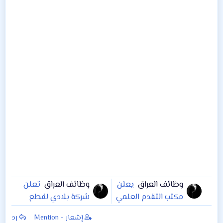
وظائف العراق
يعلن
وظائف العراق
تعلن
مكتب التقدم العلمي
شركة بلادي لقطع
عن توفر وظيفة
غيار السيارات عن
إشعار - Mention
رد
بصفة مهندس صيانة
حاجتها الى مدير