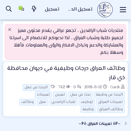
تسجيل الدخول
تسجيل
منتديات شباب الرافدين .. تجمع عراقي يقدم محتوى مميز
لجميع طلبة وشباب العراق .. لذا ندعوكم للانضمام الى اسرتنا
والمشاركة والدعم وتبادل الافكار والرؤى والمعلومات. فأهلاَ
وسهلاَ بكم.
وظائف العراق
درجات وظيفية في ديوان محافظة
ذي قار
ب
ت
ا
ا
ا
742
0
2018-11-12
Gardi
البحث عن عمل
ا
ا
ل
ل
ل
البحث عن وظيفة
بحث عن عمل
تعيين
تعيينات
د
ر
ر
م
و
تعيينات العراق
توظيف
شباب الرافدين
عمل
وظائف
ئ
ي
د
ش
س
وظائف العراق
وظيفة
ا
خ
و
ا
و
ل
ا
د
ه
م
~¤ô تعيينات العراق ô¤~
م
ل
د