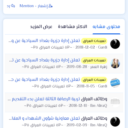
قصر
على تعيينات مديرية
إشعار - Mention
رد
تربية كربلاء
محتوى مشابه
الاكثر مشاهدة
عرض المزيد
تعلن إدارة جزيرة بغداد السياحية عن وجود وظائف شاغرة بصفة موظفي تسويق ( لكلا الجنسين ) يمتلكون المؤهلات الآتية :
تعيينات العراق
Gardi
2018-12-02
~¤ô تعيينات العراق ô¤~
تعلن إدارة جزيرة بغداد السياحية عن توفر درجات وظيفية
تعيينات العراق
زهرة العمر
2019-08-28
~¤ô تعيينات العراق ô¤~
تعلن إدارة جزيرة بغداد السياحية عن حاجتها الى الاختصاصات المدرجة تفاصيلها أدناه :
تعيينات العراق
Gardi
2018-11-05
~¤ô تعيينات العراق ô¤~
وظائف العراق
تربية الرصافة الثالثة تعلن بدء التقديم على التعيينات يوم الأربعاء القادم ويكون التقديم عن طريق المراكز التي خصصتها والبالغ عددها ٢٤ مركز
Ibn AliraQ
2018-12-10
~¤ô تعيينات العراق ô¤~
وظائف العراق
تعلن معاونية شؤون الشهداء و المقاتلين في هيئة الحشد الشعبي عن حاجتها لموظفين من كلا الجنسين
Ibn AliraQ
2019-02-09
~¤ô تعيينات العراق ô¤~