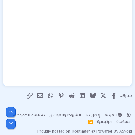
X
فيسبوك
Bluesky
LinkedIn
Reddit
Pinterest
WhatsApp
الرابط
البريد الإلكتروني
شارك:
أعلى
العربية
إتصل بنا
الشروط والقوانين
سياسة الخصوصية
مساعدة
الرئيسية
R
أسفل
S
Proudly hosted on
Hostinger
© Powered By
Axvoid
S