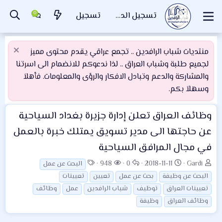
تسجيل الدخول
تسجيل
منتديات شباب الرافدين .. تجمع عراقي يقدم محتوى مميز
لجميع طلبة وشباب العراق .. لذا ندعوكم للانضمام الى اسرتنا
والمشاركة والدعم وتبادل الافكار والرؤى والمعلومات. فأهلاَ
وسهلاَ بكم.
وظائف العراق
تعلن إدارة جزيرة بغداد السياحية
عن حاجتها الى مدير تسويق يمتلك خبرة بالعمل
في مجال المرافق السياحية
ب
ت
ا
ا
ا
948
0
2018-11-11
Gardi
البحث عن عمل
ا
ا
ل
ل
ل
البحث عن وظيفة
بحث عن عمل
تعيين
تعيينات
د
ر
ر
م
و
تعيينات العراق
توظيف
شباب الرافدين
عمل
وظائف
ئ
ي
د
ش
س
وظائف العراق
وظيفة
ا
خ
و
ا
و
ل
ا
د
ه
م