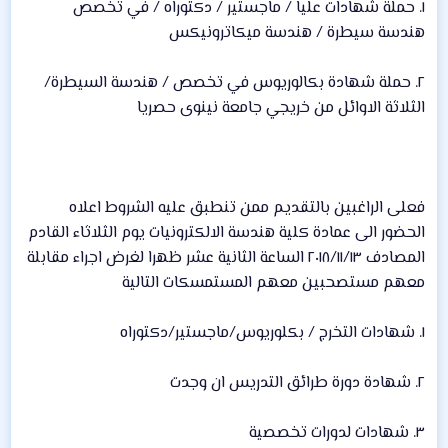
١. حملة شهادات عليا / ماجستير / دكتوراه / في تخصص
هندسة سيطرة / هندسة ميكاترونيكس
٢. حملة شهادة بكالوريوس في تخصص / هندسة السيطرة/
الثلاثة الاوائل من خريجي جامعة نينوى حصريا
فعلى الراغبين بالتقديم ممن تنطبق عليه الشروط اعلاه
الحضور الى عمادة كلية هندسة الالكترونيات يوم الثلاثاء القادم
المصادف ٢٠١٨/١١/١٣ الساعة الثانية عشر ظهرا لغرض اجراء مقابلة
معهم مستصحبين معهم المستمسكات التالية
١. شهادات التخرج / بكلوريوس/ماجستير/دكتوراه
٢. شهادة دورة طرائق التدريس ان وجدت
٣. شهادات لدورات تخصصية