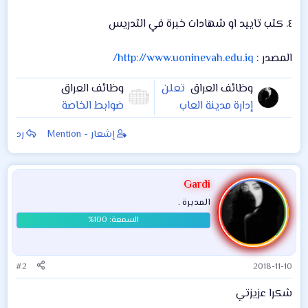
٤. كتب تاييد او شهادات خبرة في التدريس
المصدر :
http://www.uoninevah.edu.iq/
وظائف العراق
تعلن
وظائف العراق
إدارة مدينة العاب
ضوابط الخاصة
بغداد المائية المغلقة
بالتقديم على
إشعار - Mention
رد
عن توفر درجات
الدرجات الوظيفية
وظيفية (للنساء
#تربية_كربلاء مع
فقط 👩🏼) على من
صور لجداول تقسيم
Gardi
تجد في نفسها
الدرجات:
المديرة .
القدرة والكفاءة
تقديم الــCV الى
إدارة المدينة
#2
2018-11-10
شكرا عزيزتي