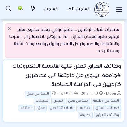
تسجيل الدخول
تسجيل
منتديات شباب الرافدين .. تجمع عراقي يقدم محتوى مميز
لجميع طلبة وشباب العراق .. لذا ندعوكم للانضمام الى اسرتنا
والمشاركة والدعم وتبادل الافكار والرؤى والمعلومات. فأهلاَ
وسهلاَ بكم.
وظائف العراق
تعلن كلية هندسة الالكترونيات
#جامعة_نينوى عن حاجتها الى محاضرين
خارجيين في الدراسة الصباحية
ب
ت
ا
ا
ا
1K
1
2018-11-10
Moon
البحث عن عمل
ا
ا
ل
ل
ل
البحث عن وظيفة
بحث عن عمل
تعيين
تعيينات
د
ر
ر
م
و
تعيينات العراق
توظيف
شباب الرافدين
عمل
وظائف
ئ
ي
د
ش
س
وظائف العراق
وظيفة
ا
خ
و
ا
و
ل
ا
د
ه
م