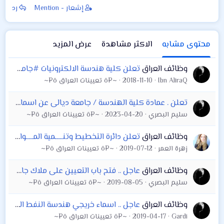
إشعار - Mention
رد
محتوى مشابه
الاكثر مشاهدة
عرض المزيد
وظائف العراق
تعلن كلية هندسة الالكترونيات #جامعة_نينوى عن حاجتها الى محاضرين خارجيين في الدراسة الصباحية لقسم هندسة النظم والسيطرة وفق الشهادات والاختصاصات التالية
Ibn AliraQ
2018-11-10
~¤ô تعيينات العراق ô¤~
تعلن . عمادة كلية الهندسة / جامعة ديالى عن اسماء المرشحين المتقدمين بصفة محاضر خارجي او عقد مسائي من حملة الشهادات العليا والبكالوريوس
سليم البصري
2023-04-20
~¤ô تعيينات العراق ô¤~
وظائف العراق
تعلن دائرة التخطيط وتنـــــمية المـــــوارد عن اطلاق الاستمارة الالكترونية الخاصة بتوزيع خريجي هندسة الطب الحياتي
زهرة العمر
2019-07-12
~¤ô تعيينات العراق ô¤~
وظائف العراق
عاجل .. فتح باب التعيين على ملاك جامعة بغداد - كلية التربية للعلوم الصرفة (ابن الهيثم) 2019
سليم البصري
2019-08-05
~¤ô تعيينات العراق ô¤~
وظائف العراق
عاجل .. اسماء خريجي هندسة النفط المعينين على ملاك وزارة النفط 2019
Gardi
2019-04-17
~¤ô تعيينات العراق ô¤~