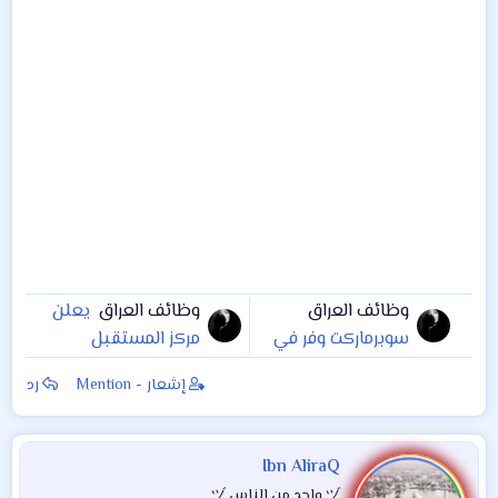
وظائف العراق
وظائف العراق
يعلن
سوبرماركت وفر في
مركز المستقبل
#الحلة يعلن عن
الواعد Bright future
إشعار - Mention
رد
الحاجة الى موظفين
عن حاجته الى
من كافة الاختصاصات
و من كلى الجنسين
Ibn AliraQ
على ان يكون
ヅ واحد من الناس ヅ