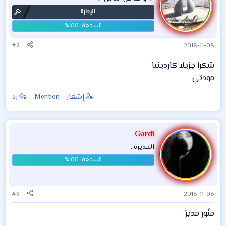
المتقدم صاحب خبرة
الإدارة
في مجال
السوبرماركت.
#2
2018-11-08
شكرا جزيلا كاردينيا
مودتي
إشعار - Mention
رد
Gardi
المديرة .
#3
2018-11-08
منًور مديرً