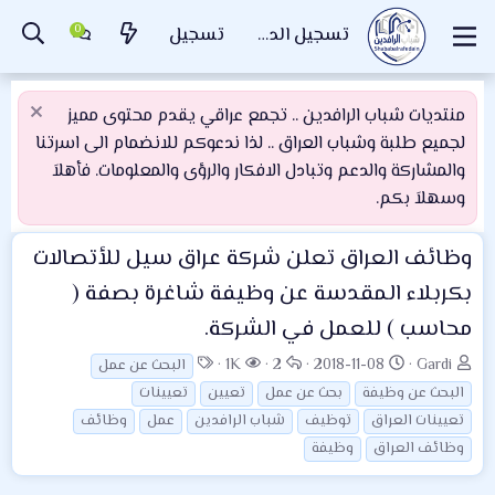
تسجيل الدخول
تسجيل
منتديات شباب الرافدين .. تجمع عراقي يقدم محتوى مميز
لجميع طلبة وشباب العراق .. لذا ندعوكم للانضمام الى اسرتنا
والمشاركة والدعم وتبادل الافكار والرؤى والمعلومات. فأهلاَ
وسهلاَ بكم.
وظائف العراق
تعلن شركة عراق سيل للأتصالات
بكربلاء المقدسة عن وظيفة شاغرة بصفة (
محاسب ) للعمل في الشركة.
ب
ت
ا
ا
ا
1K
2
2018-11-08
Gardi
البحث عن عمل
ا
ا
ل
ل
ل
البحث عن وظيفة
بحث عن عمل
تعيين
تعيينات
د
ر
ر
م
و
تعيينات العراق
توظيف
شباب الرافدين
عمل
وظائف
ئ
ي
د
ش
س
وظائف العراق
وظيفة
ا
خ
و
ا
و
ل
ا
د
ه
م