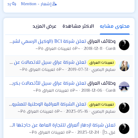
إشعار - Mention
رد
محتوى مشابه
الاكثر مشاهدة
عرض المزيد
وظائف العراق
تعلن شركة BCI (الوكيل الرسمي لشركة سامسونج في العراق) عن توفر فرصة عمل
Gardi
2018-12-11
~¤ô تعيينات العراق ô¤~
تعلن شركة عراق سيل للاتصالات عن وجود وظائف شاغرة للعمل كمندوبين مبيعات بمحافضة كربلاء المقدسة
تعيينات العراق
سليم البصري
2019-07-31
~¤ô تعيينات العراق ô¤~
وظائف العراق
تعلن شركة عراق سيل للأتصالات بكربلاء المقدسة عن حاجتها الى مترجم واداري
Gardi
2018-12-06
~¤ô تعيينات العراق ô¤~
تعلن الشركة العراقية الوطنية للمشروبات الغازية عن حاجتها الى مندوبين (بري سيل)
تعيينات العراق
سليم البصري
2023-05-16
~¤ô تعيينات العراق ô¤~
تعلن شركة ازدهار ألعراق للتجارة العامة عن حاجتها الى مندوبين مبيعات (بريسيل) جانبي (قاطع الكرخ+ قاطع الرصافه)
غزل..ᥫ᭡
2023-12-24
~¤ô تعيينات العراق ô¤~