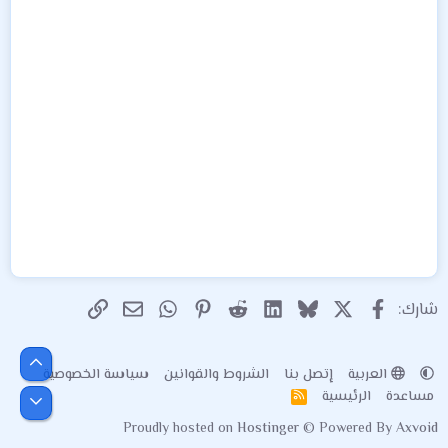
X
فيسبوك
Bluesky
LinkedIn
Reddit
Pinterest
WhatsApp
الرابط
البريد الإلكتروني
شارك:
أعلى
العربية
إتصل بنا
الشروط والقوانين
سياسة الخصوصية
مساعدة
الرئيسية
R
أسفل
S
Proudly hosted on
Hostinger
© Powered By
Axvoid
S