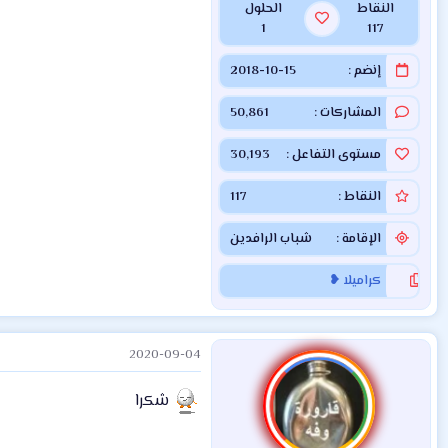
النقاط
الحلول
1
117
إنضم
2018-10-15
المشاركات
50,861
مستوى التفاعل
30,193
النقاط
117
الإقامة
شباب الرافدين
كراميلا ❥
2020-09-04
شكرا