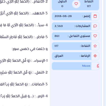
2-الأنعام.. : (الحَمدُ لِلَّهِ الَّذِي خَلَقَ السَّمَاوَاتِ وَ الأَرضَ وَ جَعَلَ الظُّلُمَاتِ وَ النُّورَ ثُمَّ الَّذِينَ كَفَرُوا بِرَبِّهِم يَعدِلُونَ).
النقاط
الحلول
0
117
3-الكهف.. : (الحَمدُ لِلَّهِ الَّذِي أَنزَلَ عَلَى عَبدِهِ الكِتَابَ وَ لَم يَجعَل لَّهُ عِوَجَا).
إنضم
2018-08-28
4-سبأ.. : (الحَمدُ لِلَّهِ الَّذِي لَهُ مَا فِي السَّمَاوَاتِ وَ مَا فِي الأَرضِ وَ لَهُ الحَمدُ فِي الأَخِرَةِ وَ هُوَ الحَكِيمُ الخَبِيرُ).
المشاركات
2,360
مستوى التفاعل
861
5-فاطر.. : (الحَمدُ لِلَّهِ فَاطِرِ السَّمَاوَاتِ وَ الأَرضِ جَاعِلِ المَلائِكَةِ رُسُلاً أُولِي أَجنِحَةٍ مَّثنَى وَثُلَاثَ وَ رُبَاعَ يَزِيدُ فِي الخَلقِ مَا يَشَاءُ إِنَّ اللَّهَ عَلَى كُلِّ شَيءٍ قَدِيرٌ).
النقاط
117
و ختمت في خمس سور:
الإقامة
العراق
1-الإسراء.. : (وَ قُلِ الحَمدُ لِلَّهِ الَّذِي لَم يَتَّخِذَ وَلَداً وَ لَم يَكُن لَّهُ شَرِيكٌ فِي المُلكِ وَ لَم يَكُن لَّهُ وَلِيٌّ مِّنَ الذُّلِّ وَ كَبِّرهُ تَكبِيرا).
Moon
2-النمل.. : (وَ قُلِ الحَمدُ لِلَّهِ سَيُرِيكُم أَيَاتِهِ فَتَعرِفُونَهَا وَ مَا رَبُّكَ بِغَافِلٍ عَمَّا تَعمَلُونَ).
3-الصافات.. : (وَ الحَمدُ لِلَّهِ رَبِّ العَالَمِينَ).
4-الزمر.. : (....وَ قِيلَ الحَمدُ لِلَّهِ رَبِّ العَالَمِينَ).