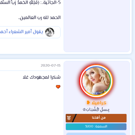
5-الجاثية..: (فَلِلَّهِ الحَمدُ رَبِّ السَّمَاوَاتِ وَ رَبِّ الأَرضِ رَبِّ العَالَمِينَ).
الحمد لله رب العالمين..
يقول أمير الشعراء أحمد 
2020-07-13
شكرا لمجهودك غلا
كراميلا ❥
عٍـسلُِ آلُِشُبَـآبَ♔
من أهلنا