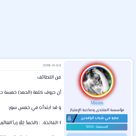
ض
د
ت
و
ء
ع
2018-11-04
من اللطائف
أن حروف كلمة (الحمد) خمسة حر
Moon
و قد ابتدأت في خمس سور:
مؤسسة المنتدى وصاحبة الإمتياز
عضو في شباب الرافدين
1-الفاتحة.. : (الحَمدُ لِلَّهِ رَبِّ العَالَمِينَ).