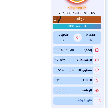
قارورة وفه
جنني هواك من حيث لا ادري
من أهلنا
النقاط
الحلول
0
117
إنضم
2020-02-28
المشاركات
12,402
مستوى التفاعل
6,594
النقاط
117
الإقامة
العراق
قارورة وفه