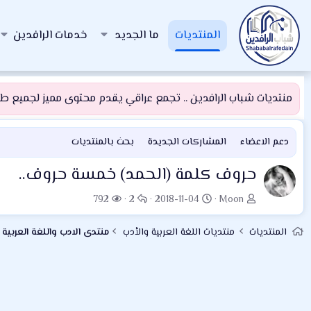
المنتديات
ما الجديد
خدمات الرافدين
منتديات شباب الرافدين .. تجمع عراقي يقدم محتوى مميز لجميع طلبة
دعم الاعضاء
المشاركات الجديدة
بحث بالمنتديات
حروف كلمة (الحمد) خمسة حروف..
ب
ت
ا
ا
792
2
2018-11-04
Moon
ا
ا
ل
ل
د
ر
ر
م
المنتديات
منتديات اللغة العربية والأدب
منتدى الادب واللغة العربية 
ئ
ي
د
ش
ا
خ
و
ا
ل
ا
د
ه
م
ل
د
و
ب
ا