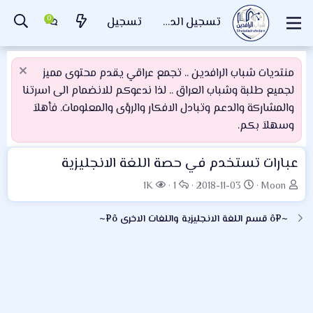
تسجيل الدخول
تسجيل
منتديات شباب الرافدين .. تجمع عراقي يقدم محتوى مميز
لجميع طلبة وشباب العراق .. لذا ندعوكم للانضمام الى اسرتنا
والمشاركة والدعم وتبادل الافكار والرؤى والمعلومات. فأهلاَ
وسهلاَ بكم.
عبارات تستخدم في حصة اللغة الانجليزية
ب
ت
ا
ا
1K
1
2018-11-03
Moon
ا
ا
ل
ل
د
ر
ر
م
~¤ô قسم اللغة الانجليزية واللغات الاخرى ô¤~
ئ
ي
د
ش
ا
خ
و
ا
ل
ا
د
ه
م
ل
د
و
ب
ا
ض
د
ت