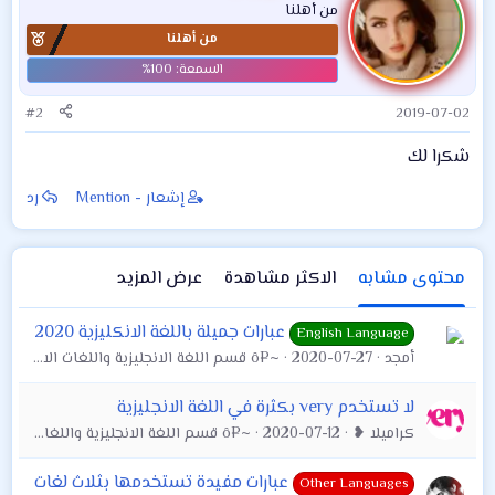
من أهلنا
من أهلنا
#2
2019-07-02
شكرا لك
إشعار - Mention
رد
محتوى مشابه
الاكثر مشاهدة
عرض المزيد
عبارات جميلة باللغة الانكليزية 2020
English Language
أمجد
2020-07-27
~¤ô قسم اللغة الانجليزية واللغات الاخرى ô¤~
لا تستخدم very بكثرة في اللغة الانجليزية
كراميلا ❥
2020-07-12
~¤ô قسم اللغة الانجليزية واللغات الاخرى ô¤~
عبارات مفيدة تستخدمها بثلاث لغات
Other Languages