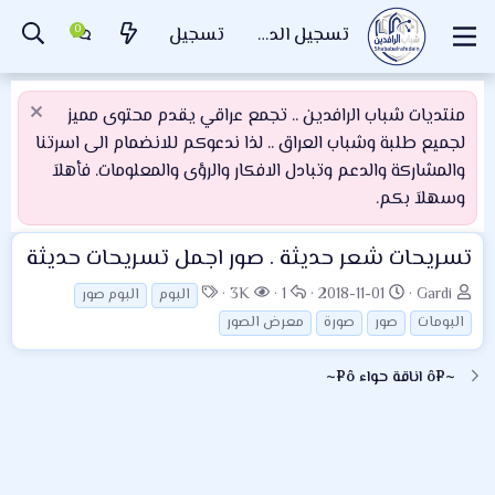
تسجيل الدخول
تسجيل
منتديات شباب الرافدين .. تجمع عراقي يقدم محتوى مميز
لجميع طلبة وشباب العراق .. لذا ندعوكم للانضمام الى اسرتنا
والمشاركة والدعم وتبادل الافكار والرؤى والمعلومات. فأهلاَ
وسهلاَ بكم.
تسريحات شعر حديثة . صور اجمل تسريحات حديثة
ب
ت
ا
ا
ا
3K
1
2018-11-01
Gardi
البوم
البوم صور
ا
ا
ل
ل
ل
البومات
صور
صورة
معرض الصور
د
ر
ر
م
و
ئ
ي
د
ش
س
~¤ô اناقة حواء ô¤~
ا
خ
و
ا
و
ل
ا
د
ه
م
م
ل
د
و
ب
ا
ض
د
ت