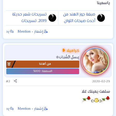
ياسمينا
صبغة جوز الهند من
تسريحات شعر حديثة
أحدث صيحات اللوان
2019. تسريحات
في هذا الموسم
أعراس ومناسبات
إشعار - Mention
رد
2019. تسريحات
سهرة 2019
كراميلا ❥
عٍـسلُِ آلُِشُبَـآبَ♔
من أهلنا
#2
2020-02-29
سلمت يمينك غلا
إشعار - Mention
رد