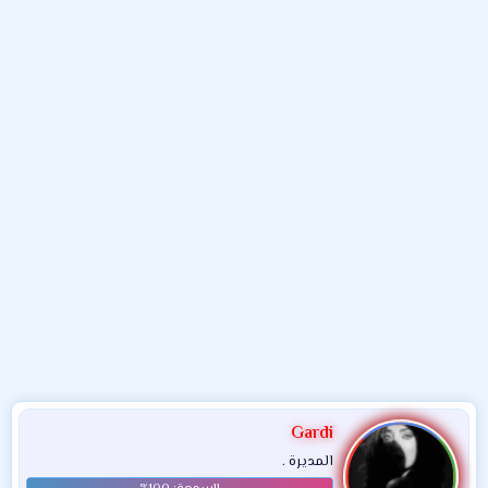
و
ء
ع
Gardi
المديرة .