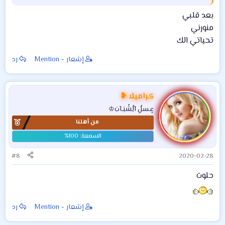
بعد قلبي
منورني
تحياتي الك
إشعار - Mention
رد
كراميلا ❥
عٍـسلُِ آلُِشُبَـآبَ♔
من أهلنا
#8
2020-02-28
حلوت
إشعار - Mention
رد