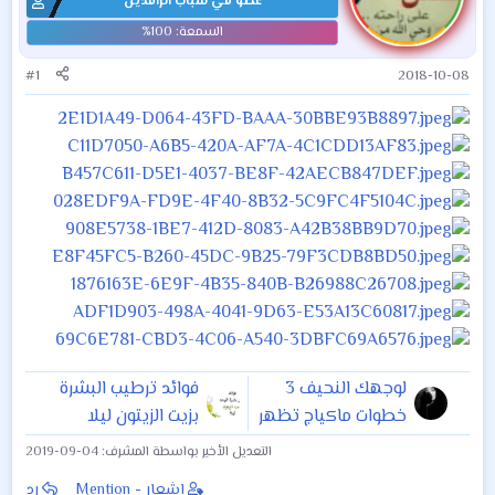
عضو في شباب الرافدين
#1
2018-10-08
لوجهك النحيف 3
فوائد ترطيب البشرة
خطوات ماكياج تظهر
بزيت الزيتون ليلا
امتلاءه
التعديل الأخير بواسطة المشرف:
2019-09-04
إشعار - Mention
رد