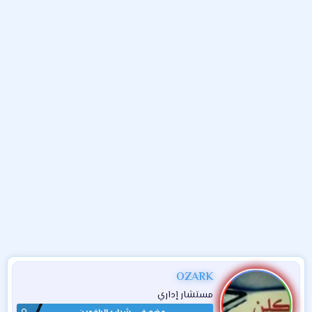
و
ء
ع
OZARK
مستشار إداري