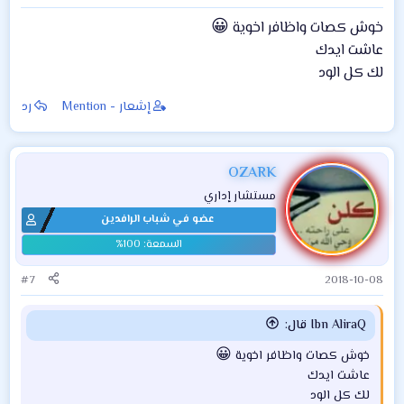
😀
خوش كصات واظافر اخوية
عاشت ايدك
لك كل الود
إشعار - Mention
رد
OZARK
مستشار إداري
عضو في شباب الرافدين
#7
2018-10-08
Ibn AliraQ قال:
😀
خوش كصات واظافر اخوية
عاشت ايدك
لك كل الود