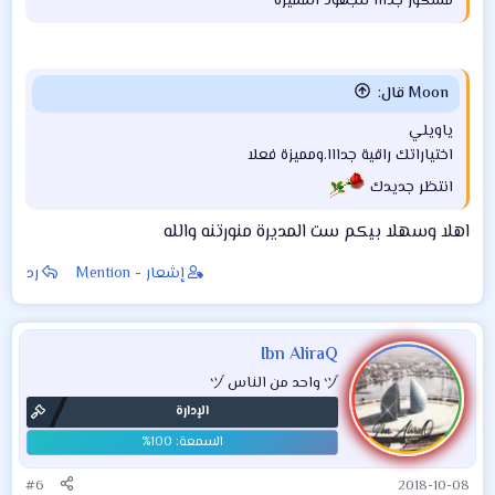
مشكور جدااا للجهود المميزة
Moon قال:
ياويلي
اختياراتك راقية جدااا.ومميزة فعلا
انتظر جديدك
اهلا وسهلا بيكم ست المديرة منورتنه والله
إشعار - Mention
رد
Ibn AliraQ
ヅ واحد من الناس ヅ
الإدارة
#6
2018-10-08