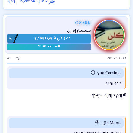
إشعار - Mention
رد
OZARK
مستشار إداري
عضو في شباب الرافدين
#5
2018-10-08
Cardinia قال:
واوو روعة
الاروع مرورك كوكو
Moon قال: