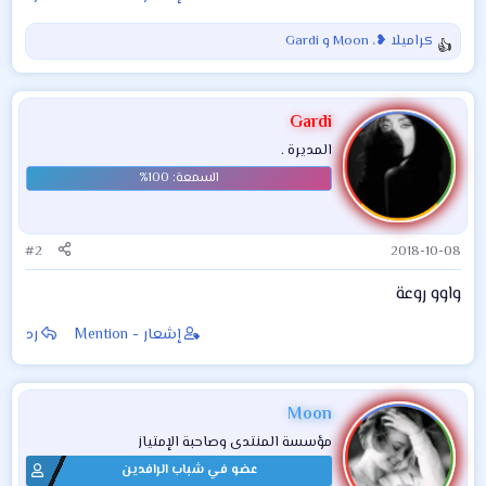
كراميلا ❥
،
Moon
و
Gardi
ا
ل
ت
ف
Gardi
ا
المديرة .
ع
ل
ا
ت
:
#2
2018-10-08
واوو روعة
إشعار - Mention
رد
Moon
مؤسسة المنتدى وصاحبة الإمتياز
عضو في شباب الرافدين