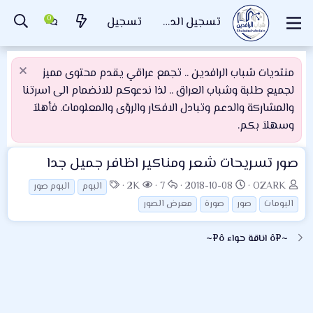
تسجيل الدخول
تسجيل
منتديات شباب الرافدين .. تجمع عراقي يقدم محتوى مميز
لجميع طلبة وشباب العراق .. لذا ندعوكم للانضمام الى اسرتنا
والمشاركة والدعم وتبادل الافكار والرؤى والمعلومات. فأهلاَ
وسهلاَ بكم.
صور تسريحات شعر ومناكير اظافر جميل جدا
ب
ت
ا
ا
ا
2K
7
2018-10-08
OZARK
البوم
البوم صور
ا
ا
ل
ل
ل
البومات
صور
صورة
معرض الصور
د
ر
ر
م
و
ئ
ي
د
ش
س
~¤ô اناقة حواء ô¤~
ا
خ
و
ا
و
ل
ا
د
ه
م
م
ل
د
و
ب
ا
ض
د
ت