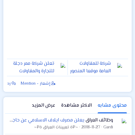
شركة للمقاولات
تعلن شركة ممر دجلة
العامة موقعا المنصور
للتجارة والمقاولات
شارع ١٤ رمضان بحاجة
العامة المحدودة في
إشعار - Mention
رد
الى موظفين
بغداد الجادرية عن
وموظفات كما مبين
حاجتها الى مهندس
ادناه
مدني بالمؤهلات
محتوى مشابه
الاكثر مشاهدة
عرض المزيد
التالية :
وظائف العراق
يعلن مصرف ايلاف الاسلامي عن حاجته الى معاون مدير فرع كربلاء و الديوانيه
Gardi
2018-11-27
~¤ô تعيينات العراق ô¤~