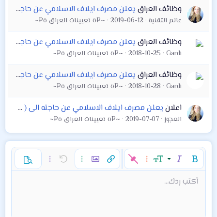
وظائف العراق
يعلن مصرف ايلاف الاسلامي عن حاجته الى ( مدير و معاون مدير ) فرع الدورة
عالم التقنية
2019-06-12
~¤ô تعيينات العراق ô¤~
وظائف العراق
يعلن مصرف ايلاف الاسلامي عن حاجته الى الوظائف التالية
Gardi
2018-10-25
~¤ô تعيينات العراق ô¤~
وظائف العراق
يعلن مصرف ايلاف الاسلامي عن حاجته الى موظف عدد (2) لفرعه في محافظه البصره وحسب الشروط التاليه:
Gardi
2018-10-28
~¤ô تعيينات العراق ô¤~
اعلان
يعلن مصرف ايلاف الاسلامي عن حاجته الى ( سكرتيرة ) حسب الشروط
العجوز
2019-07-07
~¤ô تعيينات العراق ô¤~
غامق
مائل
حجم الخط
خيارات إضافية…
إدراج رابط
إدراج صورة
تراجع
خيارات إضافية…
خيارات إضافية…
معاينة
9
محاذاة لليسار
حفظ المسودة
قائمة مرتبة
عادي
إعادة
لون النص
الإبتسامات
إقتباس
تبديل الـ BB code
ميديا
عائلة الخط
قائمة
Background Color
إزالة التنسيق
إدراج جدول
المسودات
المحاذاة
كود
إدراج خط أفقي
محتوى مخفي
تنسيق الفقرة
مشطوب
مسطر
كود مضمن
نص مخفي مضمن
أكتب ردك...
Arial
10
حذف المسودة
عنوان 1
Book Antiqua
توسيط
قائمة غير مرتبة
12
Courier New
15
محاذاة لليمين
مسافة بادئة