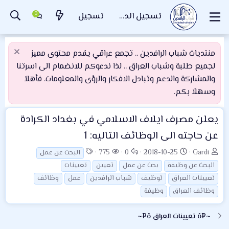
تسجيل الدخول
تسجيل
منتديات شباب الرافدين .. تجمع عراقي يقدم محتوى مميز
لجميع طلبة وشباب العراق .. لذا ندعوكم للانضمام الى اسرتنا
والمشاركة والدعم وتبادل الافكار والرؤى والمعلومات. فأهلاَ
وسهلاَ بكم.
يعلن مصرف ايلاف الاسلامي في بغداد الكرادة
عن حاجته الى الوظائف التاليه: 1
ب
ت
ا
ا
ا
775
0
2018-10-25
Gardi
البحث عن عمل
ا
ا
ل
ل
ل
البحث عن وظيفة
بحث عن عمل
تعيين
تعيينات
د
ر
ر
م
و
تعيينات العراق
توظيف
شباب الرافدين
عمل
وظائف
ئ
ي
د
ش
س
وظائف العراق
وظيفة
ا
خ
و
ا
و
ل
ا
د
ه
م
~¤ô تعيينات العراق ô¤~
م
ل
د