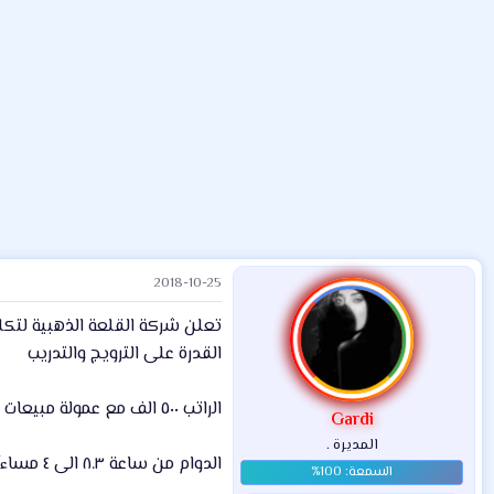
م
ل
د
و
ب
ا
ض
د
ت
و
ء
ع
2018-10-25
تعلن شركة القلعة الذهبية لتكل
القدرة على الترويج والتدريب
الراتب ٥٠٠ الف مع عمولة مبيعات
Gardi
المديرة .
الدوام من ساعة ٨.٣ الى ٤ مساءأ.