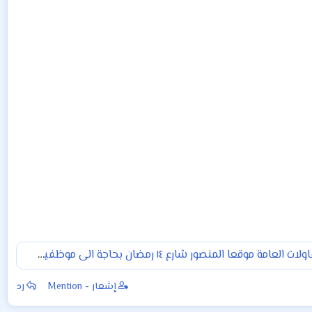
شركة للمقاولات العامة موقعا المنصور شارع ١٤ رمضان بحاجة الى موظفين وموظفات كما مبين ادناه
إشعار - Mention
رد