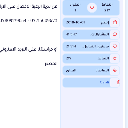
النقاط
الحلول
من لدية الرغبة الاتصال على الارقا
1
217
07713609673 - 07809179054
إنضم
2018-10-01
المشاركات
41,347
مستوى التفاعل
21,514
او مراسلتنا على البريد الاكترون
النقاط
217
المصدر
الإقامة
العراق
Gardi