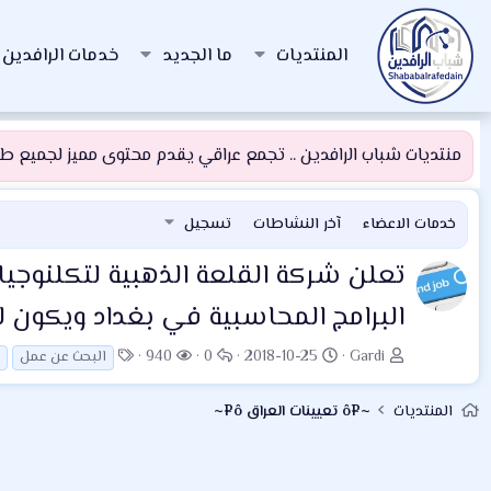
المنتديات
ما الجديد
خدمات الرافدين
منتديات شباب الرافدين .. تجمع عراقي يقدم محتوى مميز لجميع طلبة
خدمات الاعضاء
آخر النشاطات
تسجيل
تعلن شركة القلعة الذهبية لتكلنوج
البرامج المحاسبية في بغداد ويكون لد
ب
ت
ا
ا
ا
940
0
2018-10-25
Gardi
البحث عن عمل
ا
ا
ل
ل
ل
د
ر
ر
م
و
المنتديات
~¤ô تعيينات العراق ô¤~
ئ
ي
د
ش
س
ا
خ
و
ا
و
ل
ا
د
ه
م