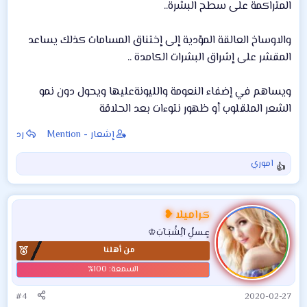
المتراكمة على سطح البشرة..
والاوساخ العالقة المؤدية إلى إختناق المسامات كذلك يساعد
المقشر على إشراق البشرات الكامدة ..
ويساهم في إضفاء النعومة والليونةعليها ويحول دون نمو
الشعر الملقلوب أو ظهور نتوءات بعد الحلاقة
إشعار - Mention
رد
اموري
ا
ل
ت
ف
كراميلا ❥
ا
عٍـسلُِ آلُِشُبَـآبَ♔
ع
من أهلنا
ل
ا
ت
:
#4
2020-02-27