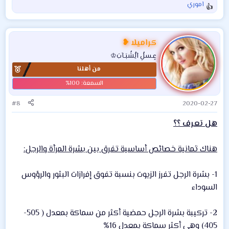
اموري
ا
ل
ت
ف
كراميلا ❥
ا
عٍـسلُِ آلُِشُبَـآبَ♔
ع
من أهلنا
ل
ا
ت
:
#8
2020-02-27
هل تعرف ؟؟
هناك ثمانية خصائص أساسية تفرق بين بشرة المرأة والرجل:
1- بشرة الرجل تفرز الزيوت بنسبة تفوق إفرازات البثور والرؤوس
السوداء
2- تركيبة بشرة الرجل حمضية أكثر من سماكة بمعدل ( 505-
405) وهي أكثر سماكة بمعدل 16%