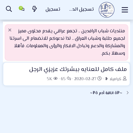
تسجيل الدخول
تسجيل
منتديات شباب الرافدين .. تجمع عراقي يقدم محتوى مميز
لجميع طلبة وشباب العراق .. لذا ندعوكم للانضمام الى اسرتنا
والمشاركة والدعم وتبادل الافكار والرؤى والمعلومات. فأهلاَ
وسهلاَ بكم.
ملف كامل للعنايه ببشرتك عزيزي الرجل
ب
ت
ا
ا
كراميلا ❥
2020-02-27
65
5K
ا
ا
ل
ل
د
ر
ر
م
~¤ô اناقة آدم ô¤~
ئ
ي
د
ش
ا
خ
و
ا
ل
ا
د
ه
م
ل
د
و
ب
ا
ض
د
ت