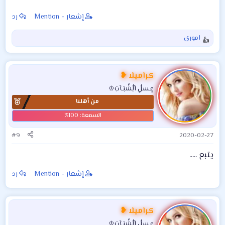
إشعار - Mention
رد
اموري
ا
ل
ت
ف
كراميلا ❥
ا
عٍـسلُِ آلُِشُبَـآبَ♔
ع
من أهلنا
ل
ا
ت
:
#9
2020-02-27
يتبع .....
إشعار - Mention
رد
كراميلا ❥
عٍـسلُِ آلُِشُبَـآبَ♔