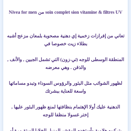
soin complet sion vitamine & filtres UV من Nivea for men
تعاني من إفرازات زخمية إي دهنية مصحوبة بلمعان مزعج أشبه
بطلاء زيت خصوصا في
المنطقة الوسطى للوجه (تي-زون) التي تشمل الجبين , والأنف ,
والذقن . وهي معرضه
لظهور الشوائب مثل البثور والرؤوس السوداء وتبدو مساماتها
واسعة للعناية ببشرتك
الدهنية عليك أولا الإهتمام بنظافتها لمنع ظهور البثور عليها ,
إختر غسولا منظفا للوجه
بتركيبه هلامية وأستخدم المقشر المزيل للخلايا الميتة مرة أو