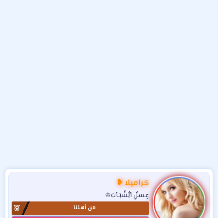
و
ء
ع
كراميلا ❥
عٍـسلُِ آلُِشُبَـآبَ♔
من أهلنا