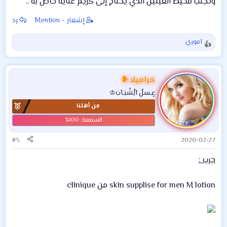
وتجنب محيط العينين الذي يحتاج إلى كريم عناية خاص به ..
إشعار - Mention
رد
اموري
ا
ل
ت
ف
كراميلا ❥
ا
عٍـسلُِ آلُِشُبَـآبَ♔
ع
من أهلنا
ل
ا
ت
:
#5
2020-02-27
جرب :
skin supplise for men M lotion من clinique