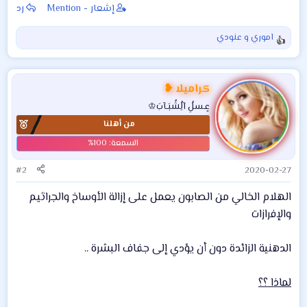
إشعار - Mention
رد
اموري
و
عنودي
ا
ل
ت
ف
كراميلا ❥
ا
عٍـسلُِ آلُِشُبَـآبَ♔
ع
من أهلنا
ل
ا
ت
:
#2
2020-02-27
الهلام الخالي من الصابون يعمل على إزالة الأوساخ والجراثيم
والإفرازات
الدهنية الزائدة دون أن يؤدي إلى جفاف البشرة ..
لماذا ؟؟