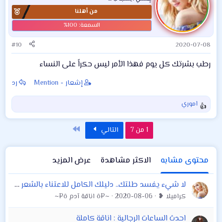
من أهلنا
#10
2020-07-08
رطب بشرتك كل يوم فهذا الأمر ليس حكراً على النساء
إشعار - Mention
رد
اموري
ا
ل
ت
الاخير
1 من 7
التالي
ف
ا
ع
محتوى مشابه
الاكثر مشاهدة
عرض المزيد
ل
ا
لا شيء يفسد طلتك.. دليلك الكامل للاعتناء بالشعر الرمادي
ت
كراميلا ❥
2020-08-06
~¤ô اناقة آدم ô¤~
:
احدث الساعات الرجالية : اناقة كاملة