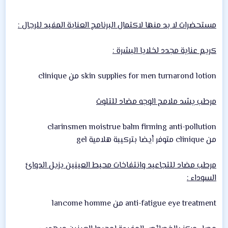
مستحضرات لا بد منها لاكتمال البرنامج العناية المفيد للرجال :
كريم عناية مجدد لخلايا البشرة :
skin supplies for men turnarond lotion من clinique
مرطب يشد ملامح الوجه مضاد للتلوث
clarinsmen moistrue balm firming anti-pollution
من clinique متوفر أيضا بتركيبة هلامية gel
مرطب مضاد للتجاعيد وانتفاخات محيط العينين يزيل الدوائ
السوداء :
anti-fatigue eye treatment من lancome homme