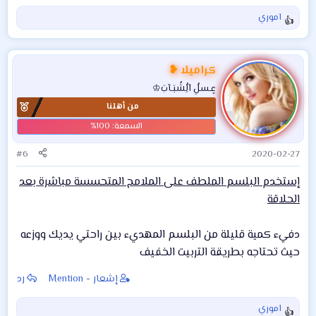
اموري
ا
ل
ت
ف
كراميلا ❥
ا
عٍـسلُِ آلُِشُبَـآبَ♔
ع
من أهلنا
ل
ا
ت
:
#6
2020-02-27
إستخدم البلسم الملطف على الملامح المتحسسة مباشرة بعد
الحلاقة
دفيء كمية قليلة من البلسم المهديء بين راحتي يديك ووزعه
حيث تحتاجه بطريقة التربيت الخفيف
إشعار - Mention
رد
اموري
ا