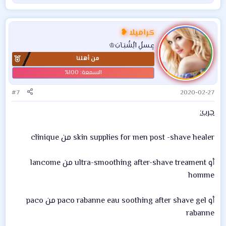
ل
ت
ف
كراميلا ❥
ا
عٍـسلُِ آلُِشُبَـآبَ♔
ع
من أهلنا
ل
ا
ت
:
#7
2020-02-27
جرب:
skin supplies for men post -shave healer من clinique
أو ultra-smoothing after-shave treament من lancome
homme
أو paco rabanne eau soothing after shave gel من paco
rabanne