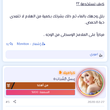
كيف نستخدمة ؟؟
بلل وجهك بالماء ثم دلك بشرتك بكمية من الهلام لا تتعدى
حبة الحمص..
مركزاً على الملامح الوسطى من الوجه ..
إشعار - Mention
رد
اموري
ا
ل
ت
ف
كراميلا ❥
ا
عٍـسلُِ آلُِشُبَـآبَ♔
ع
من أهلنا
ل
ا
ت
:
#3
2020-02-27