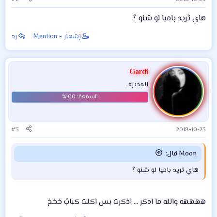
هاي ثريد باميا لو شنو ؟
إشعار - Mention
رد
Gardi
المديرة .
#3
2018-10-23
Moon قال:
هاي ثريد باميا لو شنو ؟
ههههه والله ما اذكر ... اذكرت بس اكلت كبابً خخخ