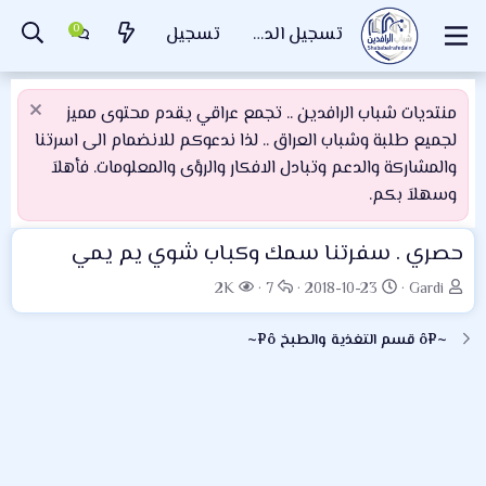
تسجيل الدخول
تسجيل
منتديات شباب الرافدين .. تجمع عراقي يقدم محتوى مميز
لجميع طلبة وشباب العراق .. لذا ندعوكم للانضمام الى اسرتنا
والمشاركة والدعم وتبادل الافكار والرؤى والمعلومات. فأهلاَ
وسهلاَ بكم.
حصري . سفرتنا سمك وكباب شوي يم يمي
ب
ت
ا
ا
2K
7
2018-10-23
Gardi
ا
ا
ل
ل
د
ر
ر
م
~¤ô قسم التغذية والطبخ ô¤~
ئ
ي
د
ش
ا
خ
و
ا
ل
ا
د
ه
م
ل
د
و
ب
ا
ض
د
ت