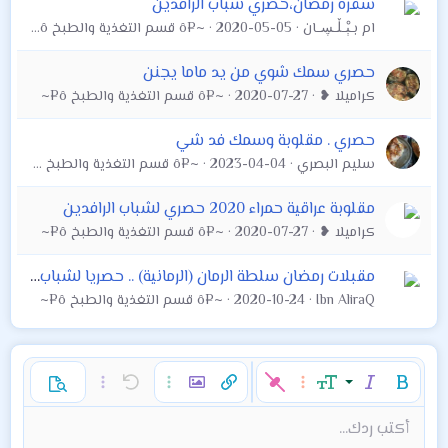
سفرة رمضان،حصري شباب الرافدين
ام بــﯧْــڵــڛــان
2020-05-05
~¤ô قسم التغذية والطبخ ô¤~
حصري سمك شوي من يد ماما يجنن
كراميلا ❥
2020-07-27
~¤ô قسم التغذية والطبخ ô¤~
حصري . مقلوبة وسمك فد شي
سليم البصري
2023-04-04
~¤ô قسم التغذية والطبخ ô¤~
مقلوبة عراقية حمراء 2020 حصري لشباب الرافدين
كراميلا ❥
2020-07-27
~¤ô قسم التغذية والطبخ ô¤~
مقبلات رمضان سلطة الرمان (الرمانية) .. حصريا لشباب الرافدين
Ibn AliraQ
2020-10-24
~¤ô قسم التغذية والطبخ ô¤~
غامق
مائل
حجم الخط
خيارات إضافية…
إدراج رابط
إدراج صورة
تراجع
خيارات إضافية…
خيارات إضافية…
معاينة
9
محاذاة لليسار
حفظ المسودة
قائمة مرتبة
عادي
إعادة
لون النص
الإبتسامات
إقتباس
تبديل الـ BB code
ميديا
عائلة الخط
قائمة
Background Color
إزالة التنسيق
إدراج جدول
المسودات
المحاذاة
كود
إدراج خط أفقي
محتوى مخفي
تنسيق الفقرة
مشطوب
مسطر
كود مضمن
نص مخفي مضمن
أكتب ردك...
Arial
10