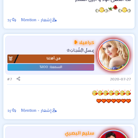
إشعار - Mention
رد
كراميلا ❥
عٍـسلُِ آلُِشُبَـآبَ♔
من أهلنا
#7
2020-07-27
إشعار - Mention
رد
سليم البصري