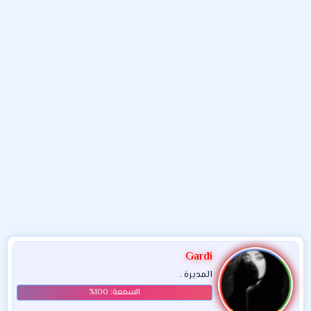
و
ء
ع
Gardi
المديرة .