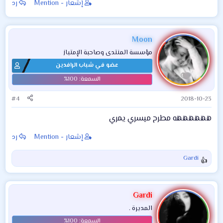
إشعار - Mention
رد
Moon
مؤسسة المنتدى وصاحبة الإمتياز
عضو في شباب الرافدين
#4
2018-10-23
ههههههه مطرح ميسري يمري
إشعار - Mention
رد
Gardi
ا
ل
ت
ف
Gardi
ا
المديرة .
ع
ل