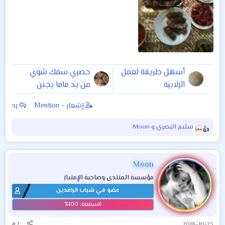
أسهل طريقة لعمل
حصري سمك شوي
الزلابية
من يد ماما يجنن
إشعار - Mention
رد
سليم البصري
و
Moon
ا
ل
ت
ف
Moon
ا
مؤسسة المنتدى وصاحبة الإمتياز
ع
عضو في شباب الرافدين
ل
ا
ت
:
#2
2018-10-23