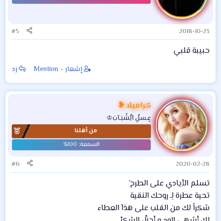
ا
ت
:
#5
2018-10-23
حبيبة قلبي
إشعار - Mention
رد
كراميلا ❥
عٍـسلُِ آلُِشُبَـآبَ♔
من أهلنا
#6
2020-02-28
تسلم الأيادي على الطرح’
تحية عطرة لِـ روحك النقية
شكراً لك من القلب على هذآ العطاء
لك أشهى الود و أجزلْ الشكرْ