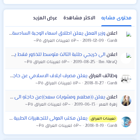
محتوى مشابه
الاكثر مشاهدة
عرض المزيد
اعلان
وزير العمل يعلن اطلاق اسماء الوجبة السادسة لشهر الاول
Gardi
2019-12-09
~¤ô تعيينات العراق ô¤~
اعلان
الى خريجي طلبة الثالث متوسط للذكور فقط يعلن معهد اعداد مفوضي الشرطة عن فتح باب التقديم للدورة ( التاسعة )
Ibn AliraQ
2019-08-25
~¤ô تعيينات العراق ô¤~
وظائف العراق
يعلن مصرف ايلاف الاسلامي عن حاجته الى معاون مدير فرع كربلاء و الديوانيه
Gardi
2018-11-27
~¤ô تعيينات العراق ô¤~
اعلان
يعلن ((مطعم ومشويات سعد))عن حاجتهِ الى موظفة تعمل كابتن في صالة العوائل.
زهرة العمر
2019-06-13
~¤ô تعيينات العراق ô¤~
يعلن مكتب المولى للتجهيزات الطبية والمختبرية والكائن في( بغداد / باب المعظم
تعيينات العراق
Gardi
2018-11-19
~¤ô تعيينات العراق ô¤~