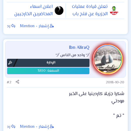
تعلن قيادة عمليات
اعلان اسماء
الجزيرة عن فتح باب
المحاضرين الخارجيين
التطوع الى صفوف
المقبولين في كلية
إشعار - Mention
رد
الجيش العراقي من
الزراعة جامعة ديالى
سكنة قضاء حديثة
ونواحيها حصراً وفق
Ibn AliraQ
الشروط المبينة أدناه
ヅ واحد من الناس ヅ
على أن يكون موعد
الإدارة
التقديم
#2
2018-10-20
شكرا جزيلا كاردينيا على الخبر
مودتي
" تم "
إشعار - Mention
رد