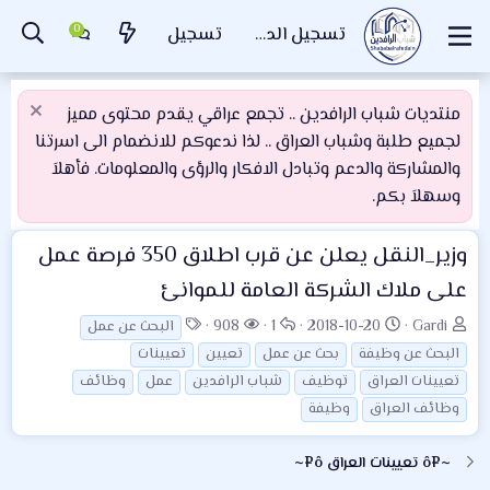
تسجيل الدخول
تسجيل
منتديات شباب الرافدين .. تجمع عراقي يقدم محتوى مميز
لجميع طلبة وشباب العراق .. لذا ندعوكم للانضمام الى اسرتنا
والمشاركة والدعم وتبادل الافكار والرؤى والمعلومات. فأهلاَ
وسهلاَ بكم.
وزير_النقل يعلن عن قرب اطلاق 350 فرصة عمل
على ملاك الشركة العامة للموانئ
ب
ت
ا
ا
ا
908
1
2018-10-20
Gardi
البحث عن عمل
ا
ا
ل
ل
ل
البحث عن وظيفة
بحث عن عمل
تعيين
تعيينات
د
ر
ر
م
و
تعيينات العراق
توظيف
شباب الرافدين
عمل
وظائف
ئ
ي
د
ش
س
وظائف العراق
وظيفة
ا
خ
و
ا
و
ل
ا
د
ه
م
~¤ô تعيينات العراق ô¤~
م
ل
د