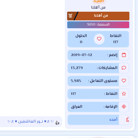
أمجد
من أهلنا
من أهلنا
النقاط
الحلول
0
117
إنضم
2019-07-12
المشاركات
13,279
مستوى التفاعل
5,985
النقاط
117
الإقامة
العراق
أمجد
✨♬♥ نـــور العاشقين ♥♬✨
ا
ل
ت