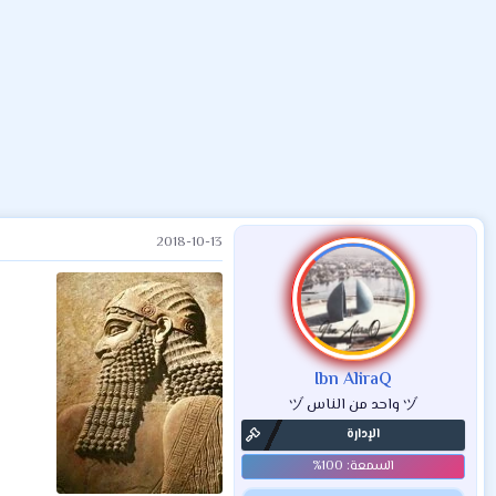
ض
د
ت
و
ء
ع
2018-10-13
Ibn AliraQ
ヅ واحد من الناس ヅ
الإدارة