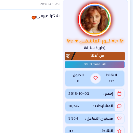
2020-05-19
ف
ا
شكرا عيوني
ع
ل
ا
ت
:
✨♬♥ نـــور العاشقين ♥♬✨
إداريـة سابقة
من أهلنا
النقاط
الحلول
0
117
إنضم
2018-10-02
المشاركات
10,747
مستوى التفاعل
5,564
النقاط
117