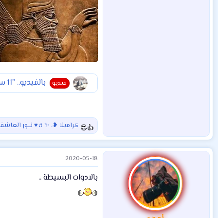
بالفيديو.. "11 سبتمبر" جديد يثير الفزع في أستراليا
فيديو
كراميلا ❥
،
✨♬♥ نـــور العاش
ا
ل
ت
2020-05-18
ف
ا
بالادوات البسيطة ..
ع
ل
ا
ت
: