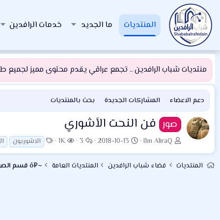
المنتديات
ما الجديد
خدمات الرافدين
منتديات شباب الرافدين .. تجمع عراقي يقدم محتوى مميز لجميع طلبة
دعم الاعضاء
المشاركات الجديدة
بحث بالمنتديات
فن النحت الأشوري
صور
ب
ت
ا
ا
ا
1K
3
2018-10-13
Ibn AliraQ
الاشوريون
ال
ا
ا
ل
ل
ل
د
ر
ر
م
و
المنتديات
فضاء شباب الرافدين
المنتديات العامة
~¤ô قسم الصور والفيديو العام ô¤~
ئ
ي
د
ش
س
ا
خ
و
ا
و
ل
ا
د
ه
م
م
ل
د
و
ب
ا