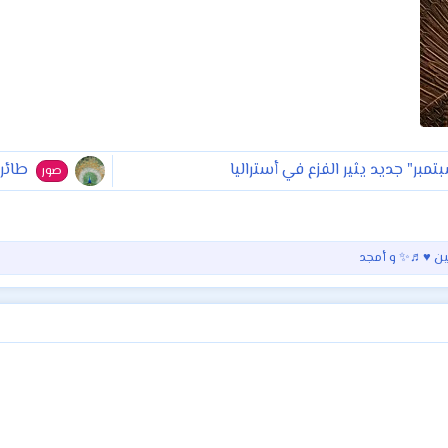
طائر 
صور
قين ♥♬✨
و
أمجد