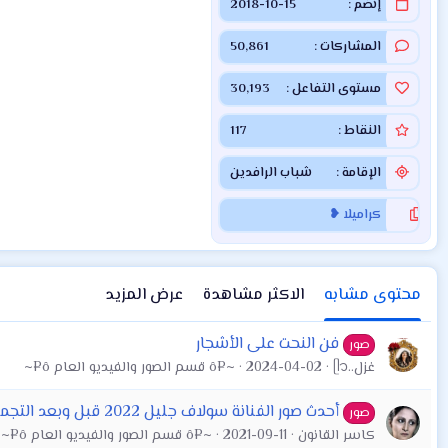
إنضم
2018-10-15
المشاركات
50,861
مستوى التفاعل
30,193
النقاط
117
الإقامة
شباب الرافدين
كراميلا ❥
محتوى مشابه
الاكثر مشاهدة
عرض المزيد
فن النحت على الأشجار
صور
غزل..ᥫ᭡
2024-04-02
~¤ô قسم الصور والفيديو العام ô¤~
أحدث صور الفنانة سولاف جليل 2022 قبل وبعد التجميل
صور
كاسر القانون
2021-09-11
~¤ô قسم الصور والفيديو العام ô¤~