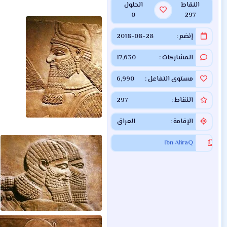
النقاط
الحلول
0
297
إنضم
2018-08-28
المشاركات
17,630
مستوى التفاعل
6,990
النقاط
297
الإقامة
العراق
Ibn AliraQ