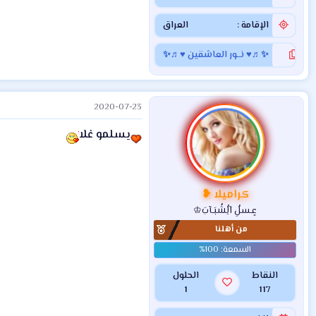
الإقامة
العراق
✨♬♥ نـــور العاشقين ♥♬✨
2020-07-23
يسلمو غلا
كراميلا ❥
عٍـسلُِ آلُِشُبَـآبَ♔
من أهلنا
النقاط
الحلول
1
117