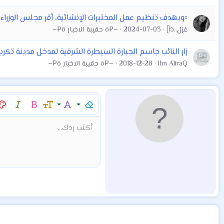
▫️وبهدف تنظيم عمل المختبرات الإنشائية، أقر مجلس الوزراء 
غزل..ᥫ᭡
2024-07-03
~¤ô حقيبة الاخبار ô¤~
زار النائب جاسم الجبارة السيطرة الشرقية لمدخل مدينة تكري
Ibn AliraQ
2018-12-28
~¤ô حقيبة الاخبار ô¤~
إزالة التنسيق
عائلة الخط
حجم الخط
غامق
مائل
لو
9
Arial
Mod:Alert
إقتباس
كود
إدراج خط أفقي
نص مخفي مضمن
محتوى مخفي
Mod:Warning
Mod:Info
شراء المنتج
Article
Encadre
Fieldset
شراء المن
hor
أكتب ردك...
10
Book Antiqua
12
Courier New
15
Georgia
18
Tahoma
22
Times New Roman
26
Trebuchet MS
Verdana