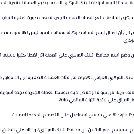
ركزي الخاصة بطبع العملة النقدية الجديدة بعد تصويت اغلبية النواب 
ري الى أن ادخال اسم المحافظ وكالة مسالة خلافية ليس لها مبرر، مقترحا
ركزي.
ن وضع اسم محافظ البنك المركزي على العملة اثار لغطا كثيرا لاسيما ا
نك المركزي العراقي، كميات من فئات العملات الصغيرة الى الاسواق م
لألف دينار من سورة الإخلاص حيث تتوسط العملة الجديدة نجمة آشورية ي
العراق على لائحة التراث العالمي 2016.
ظ بالوكالة علي محسن اسماعيل على التصميم الجديد للعملات.
 سميسم، يوم الاثنين، ان محافظ البنك المركزي/ وكالة علي العلاق ا