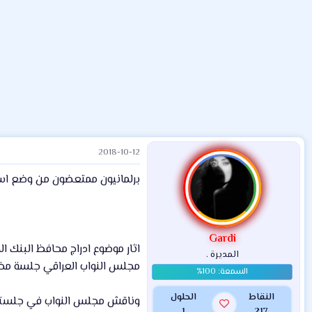
ض
د
ت
و
ء
ع
2018-10-12
برلمانيون ممتعضون من وضع اسم 
Gardi
اثار موضوع ادراج محافظ البنك 
المديرة .
مجلس النواب العراقي جلسة مخص
النقاط
الحلول
وناقش مجلس النواب في جلسته ال
1
217