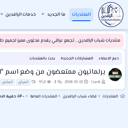
المنتديات
ما الجديد
خدمات الرافدين
منتديات شباب الرافدين .. تجمع عراقي يقدم محتوى مميز لجميع طلبة
دعم الاعضاء
المشاركات الجديدة
بحث بالمنتديات
برلمانيون ممتعضون من وضع اسم "الع
ب
ت
ا
ا
ا
952
2
2018-10-12
Gardi
العراق
العلاق
ا
ا
ل
ل
ل
د
ر
ر
م
و
المنتديات
فضاء شباب الرافدين
المنتديات العامة
~¤ô حقيبة الاخبار ô¤~
ئ
ي
د
ش
س
ا
خ
و
ا
و
ل
ا
د
ه
م
م
ل
د
و
ب
ا