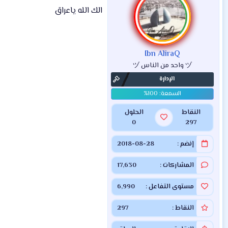
الك الله ياعراق
Ibn AliraQ
ヅ واحد من الناس ヅ
الإدارة
النقاط
الحلول
0
297
إنضم
2018-08-28
المشاركات
17,630
مستوى التفاعل
6,990
النقاط
297