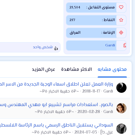
مستوى التفاعل
21,514
النقاط
217
الإقامة
العراق
Gardi
شخص واحد
ا
ل
ت
ف
محتوى مشابه
الاكثر مشاهدة
عرض المزيد
ا
ع
وزارة العمل تعلن اطلاق اسماء الوجبة الجديدة من الاسر الم
ل
Gardi
2018-11-17
~¤ô حقيبة الاخبار ô¤~
ا
ت
:
بالصور.. استعدادات مراسم تشييع ابو مهدي المهندس وسل
Gardi
2020-02-28
~¤ô حقيبة الاخبار ô¤~
السوداني يستقبل الناطق الرسمي باسم الرئاسة الفلسطينية
غزل..ᥫ᭡
2024-07-03
~¤ô حقيبة الاخبار ô¤~