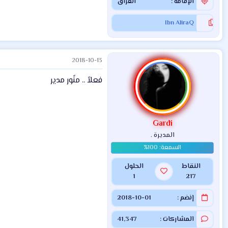
الإقامة
العراق
Ibn AliraQ
2018-10-13
فعلاً .. منًور مدير
Gardi
المديرة .
النقاط
الحلول
1
217
إنضم
2018-10-01
المشاركات
41,347