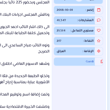
المجلس وبحضور 225 نائبا بجلسة عقدها اليوم اجراءات البنك المركزي الخاصة بطبع العملة النقدية الجديدة
إنضم
2018-10-01
وناقش المجلس اجراءات البنك الم
المشاركات
41,347
الى ذلك اشار النائب احمد الجبو
مستوى التفاعل
21,514
وتحميل كلفة الطباعة للبنك الم
النقاط
217
ونوه النائب صباح الساعدي الى ا
الصريح.
الإقامة
العراق
Gardi
وشهد الاسبوع الماضي اطلاق الب
وتخلو الطبعة الجديدة من فئة ا
الآشورية عبارة بمناسبة إدراج أهوار 
وتمت إضافة اسم وتوقيع المحاف
وكشفت الخبيرة الاقتصادية سلام