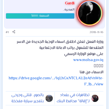
Gardi
المديرة .
#1
2018-11-16
وزارة العمل تعلن اطلاق اسماء الوجبة الجديدة من الاسر
المتقدمة للشمول براتب الاعانة الاجتماعية
على موقع الوزارة الرسمي
www.molsa.gov.iq
👇🏻👇🏻
الاسماء من هنا
https://drive.google.com/…/1qLhGxNTCLAU2eAtVnWte-
F_lb…/view
تظاهرات في بغداد
بالصور.. قتلى وجرحى
لـ"إقالة" محافظ البنك
بتفجير سيارة مفخخة
المركزي
في تكريت العراقية