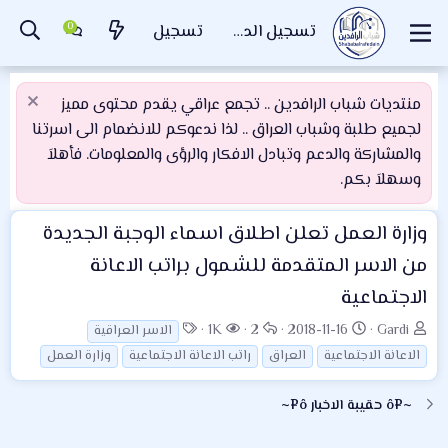
تسجيل الدخول
تسجيل
منتديات شباب الرافدين .. تجمع عراقي يقدم محتوى مميز
لجميع طلبة وشباب العراق .. لذا ندعوكم للانضمام الى اسرتنا
والمشاركة والدعم وتبادل الافكار والرؤى والمعلومات. فأهلاَ
وسهلاَ بكم.
وزارة العمل تعلن اطلاق اسماء الوجبة الجديدة
من الاسر المتقدمة للشمول براتب الاعانة
الاجتماعية
ب
ت
ا
ا
ا
1K
2
2018-11-16
Gardi
الاسر العراقية
ا
ا
ل
ل
ل
الاعانة الاجتماعية
العراق
راتب الاعانة الاجتماعية
وزارة العمل
د
ر
ر
م
و
ئ
ي
د
ش
س
~¤ô حقيبة الاخبار ô¤~
ا
خ
و
ا
و
ل
ا
د
ه
م