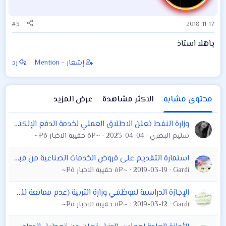
#3
2018-11-17
ياهلا استاذ
إشعار - Mention
رد
محتوى مشابه
الاكثر مشاهدة
عرض المزيد
وزارة النفط تعلن الاطلاق العملي لخدمة الدفع الإلكتروني في عدد من محطات الوقود بالعاصمة بغداد ▪️وكيل الوزارة لشؤون التوزيع ليث الشاهر: الشركة باشرت ب
سليم البصري
2023-04-04
~¤ô حقيبة الاخبار ô¤~
استمارة التقديم على قروض الخدمات الصناعية من قبل دائرة التشغيل والقروض التابعة لوزارة العمل والشؤون الاجتماعية
Gardi
2019-03-19
~¤ô حقيبة الاخبار ô¤~
الإجازة الدراسية لموظفي وزارة التربية (عدم ممانعة للدراسات العليا)
Gardi
2019-03-12
~¤ô حقيبة الاخبار ô¤~