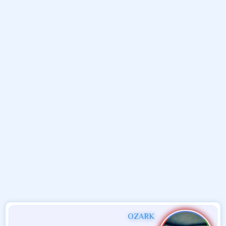
و
ب
ا
ض
د
ت
و
ء
ع
OZARK