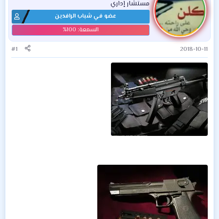
مستشار إداري
عضو في شباب الرافدين
#1
2018-10-11