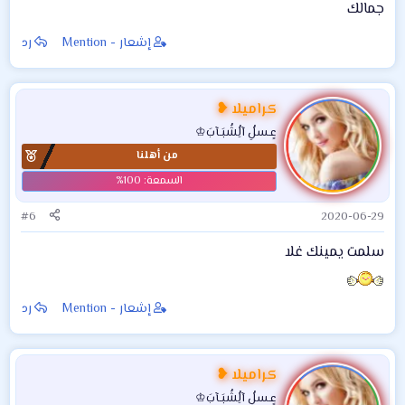
جمالك
إشعار - Mention
رد
كراميلا ❥
عٍـسلُِ آلُِشُبَـآبَ♔
من أهلنا
#6
2020-06-29
سلمت يمينك غلا
إشعار - Mention
رد
كراميلا ❥
عٍـسلُِ آلُِشُبَـآبَ♔