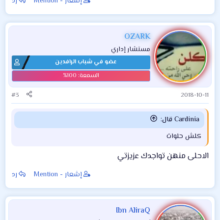
إشعار - Mention
رد
OZARK
مستشار إداري
عضو في شباب الرافدين
#3
2018-10-11
Cardinia قال:
كلش حلوات
الاحلى منهن تواجدك عزيزتي
إشعار - Mention
رد
Ibn AliraQ