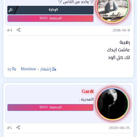
ヅ واحد من الناس ヅ
الإدارة
#4
2018-10-11
رهيبة
عاشت ايدك
لك كل الود
إشعار - Mention
رد
Gardi
المديرة .
#5
2020-06-25