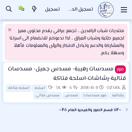
تسجيل الدخول
تسجيل
منتديات شباب الرافدين .. تجمع عراقي يقدم محتوى مميز
لجميع طلبة وشباب العراق .. لذا ندعوكم للانضمام الى اسرتنا
والمشاركة والدعم وتبادل الافكار والرؤى والمعلومات. فأهلاَ
وسهلاَ بكم.
مسدسات رهيبة- مسدس جميل- مسدسات
صور
قتالية-رشاشات-اسلحة فتاكة
ب
ت
ا
ا
ا
3K
6
2018-10-11
OZARK
اسلحة
اسلحة فتاكة
ا
ا
ل
ل
ل
رشاشة
صور مسدسات
مسدس
مسدس قتالي
د
ر
ر
م
و
ئ
ي
د
ش
س
~¤ô قسم الصور والفيديو العام ô¤~
ا
خ
و
ا
و
ل
ا
د
ه
م
م
ل
د