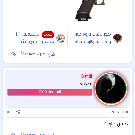
صور باقات ورود حمر
بالفيديو.. "11
فيديو
ورد احمر زهور حمراء
سبتمبر" جديد يثير
باقات زهور حمراء ..
الفزع في أستراليا
إشعار - Mention
رد
احلا باقات ورد احمر
Gardi
المديرة .
#2
2018-10-11
كلش حلوات