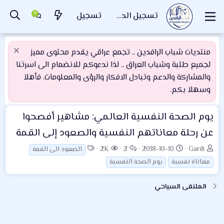
تسجيل الدخول
تسجيل
منتديات شباب الرافدين .. تجمع عراقي يقدم محتوى مميز
لجميع طلبة وشباب العراق .. لذا ندعوكم للانضمام الى اسرتنا
والمشاركة والدعم وتبادل الافكار والرؤى والمعلومات. فأهلاَ
وسهلاَ بكم.
يوم الصحة النفسية العالمي: مشاهير أفصحوا
عن رحلة معاناتهم النفسية والصعود إلى القمة
ب
ت
ا
ا
ا
2K
2
2018-10-10
Gardi
الصعود الى القمة
ا
ا
ل
ل
ل
معاناة نفسية
يوم الصحة النفسية
د
ر
ر
م
و
ئ
ي
د
ش
س
الملتقى السياحي
ا
خ
و
ا
و
ل
ا
د
ه
م
م
ل
د