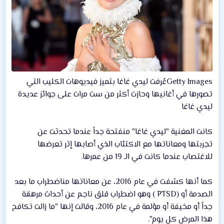
Getty Imagesعُرفت ليدي غاغا بتميز فيديوهات الكليب التي
تصورها في أغانيها وحازت أكثر من ست مرات على جوائز عديدة
ليدي غاغا
كانت المغنية "ليدي غاغا" منفتحة جداً عندما تحدثت عن
تجربتها ومعاناتها مع الاكتئاب الذي أصابها إثر تعرضها
للاغتصاب عندما كانت في الـ 19 من عمرها.
كما أنها كشفت في عام 2016، عن معاناتها مناضطراب ما بعد
الصدمة أو (PTSD ) وهو اضطراب قلق ناجم عن أحداث مرهقة
جداً أو مخيفة أو مؤلمة في عام 2016، وقالت إنها "ما زالت تكافح
هذا المرض كل يوم".