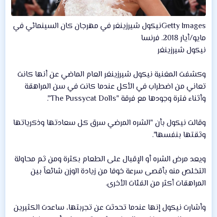
Getty Imagesنيكول شيرزينغر في مهرجان كان السينمائي في
مايو/أيار 2018. فرنسا
نيكول شيرزينغر
وكشفت المغنية نيكول شيرزينغر العام الماضي عن أنها كانت
تعاني من اضطراب في الأكل عندما كانت في سن المراهقة
وأثناء فترة وجودها مع فرقة "The Pussycat Dolls".
وقالت نيكول بأن "الشره المرضي سرق كل سعادتها وذكرياتها
وثقتها بنفسها".
ويعد مرض الشره أو الإقبال على الطعام بكثرة ومن ثم محاولة
التخلص منه بأقصى سرعة خوفا من زيادة الوزن شائعاً بين
المراهقات أكثر من الفئات الأخرى.
وأشارت نيكول إنها عندما تحدثت عن تجربتها، ساعدت الكثيرين