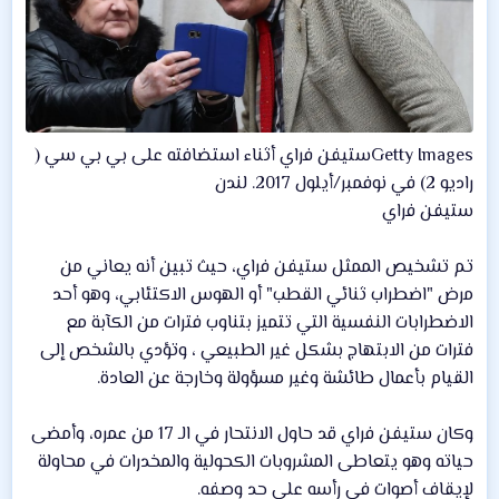
Getty Imagesستيفن فراي أثناء استضافته على بي بي سي (
راديو 2) في نوفمبر/أيلول 2017. لندن
ستيفن فراي
تم تشخيص الممثل ستيفن فراي، حيث تبين أنه يعاني من
مرض "اضطراب ثنائي القطب" أو الهوس الاكتئابي، وهو أحد
الاضطرابات النفسية التي تتميز بتناوب فترات من الكآبة مع
فترات من الابتهاج بشكل غير الطبيعي ، وتؤدي بالشخص إلى
القيام بأعمال طائشة وغير مسؤولة وخارجة عن العادة.
وكان ستيفن فراي قد حاول الانتحار في الـ 17 من عمره، وأمضى
حياته وهو يتعاطى المشروبات الكحولية والمخدرات في محاولة
لإيقاف أصوات في رأسه على حد وصفه.