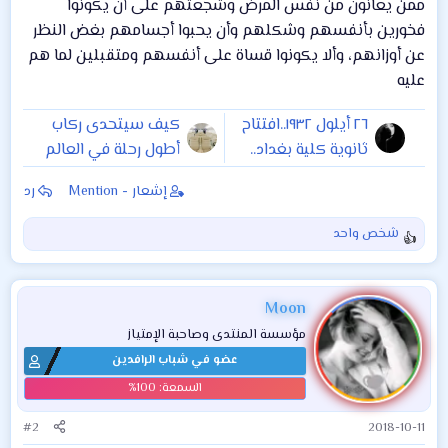
ممن يعانون من نفس المرض وشجعتهم على أن يكونوا
فخورين بأنفسهم وشكلهم وأن يحبوا أجسامهم بغض النظر
عن أوزانهم، وألا يكونوا قساة على أنفسهم ومتقبلين لما هم
عليه
٢٦ أيلول ١٩٣٢..افتتاح
كيف سيتحدى ركاب
ثانوية كلية بغداد..
أطول رحلة في العالم
أول المدارس الأهلية
الوقت؟
إشعار - Mention
رد
وأرقاها
شخص واحد
ا
ل
ت
ف
Moon
ا
مؤسسة المنتدى وصاحبة الإمتياز
ع
عضو في شباب الرافدين
ل
ا
ت
:
#2
2018-10-11