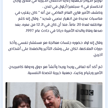
توزيع الجوائز لجمعية رعاية الأطفال الخيرية في فندق رويال
لانكستر في 4 سبتمبر/أيلول في لندن ،
وكشف الأمير هاري العام الماضي عن أنه " كان يقترب في
مناسبات عديدة من انهيار عصبي شديد ". وقال إنه كتم
عواطفه لمدة 20 عاماً، منذ أن كان في الـ 12 من عمره، بعد
صدمة وفاة والدته الأميرة ديانا في حادث عام 1997.
وقال إنه لولا حضوره جلسات معالجة مع مستشار نفسي وأخذ
دورات الملاكمة، لكان على وشك التأثير والضغط على أشخاص
آخرين.
ثم أكد أنه تعافى رويدا رويدا وأنشأ مع دوق ودوقة كامبريدج،
الأمير ويليام وكيت، جمعية خيرية للصحة النفسية.