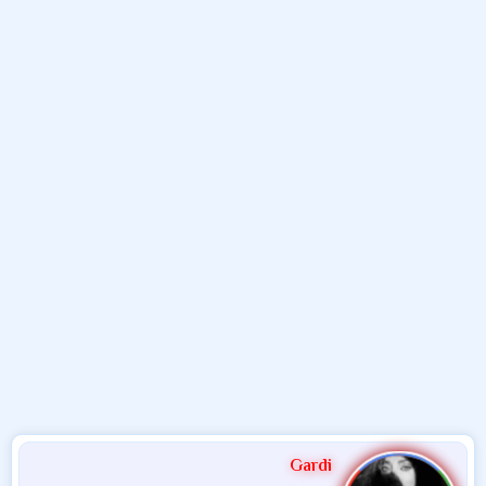
و
ب
ا
ض
د
ت
و
ء
ع
Gardi