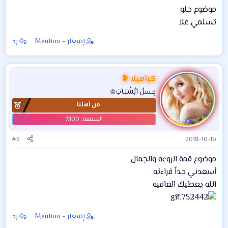
موضوع حلو
تسلمي غلا
إشعار - Mention
رد
كراميلا ❥
عٍـسلُِ آلُِشُبَـآبَ♔
من أهلنا
#3
2018-10-16
موضوع قمة الروعه والجمال
أسعدني جداً قراءته
الله يعطيك العافيه
إشعار - Mention
رد