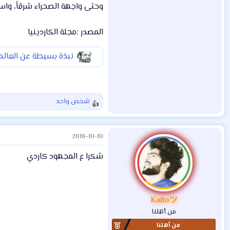
وحتى واجهة الصحراء شرقاً، واستمر إشغالهم له
المصدر :مجلة الكاردينيا
نبذة بسيطة عن العالم
شخص واحد
ا
ل
ت
2018-10-10
ف
ا
شكرا ع المجهود كاردي
ع
ل
ا
ت
:
Kaitoツ
من أهلنا
من أهلنا