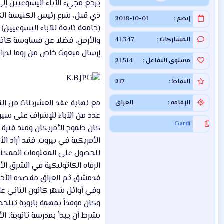
إنضم
2018-10-01
(جامعة تابعة للآباء اليسوعيين)
المشاركات
41,347
والأرمن، فضلا عن قساوسة كاث
إرسال مبعوث خاص من روما لدرا
مستوى التفاعل
21,514
النقاط
217
مع نهاية عقد العشرينات من الق
الإقامة
العراق
عدد من الآباء للإشراف على سير 
Gardi
كان طموح الأمريكان ومنذ فترة
الأمريكية في بيروت. فقد أراد الأ
الرفاه الكاثوليكية في الشرق ال
فدمشق ثم العراق مقصده الأخير
وكان موفداً بمهمة بابوية تتلخص
بشرط أن يبدأ بمدرسة ثانوية، ال