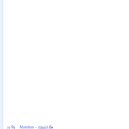
إشعار - Mention
رد