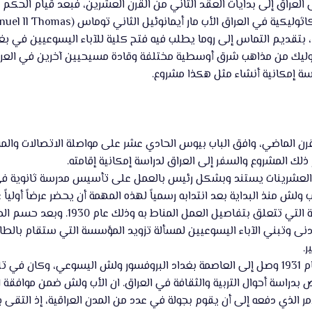
 ، بتقديم التماس إلى روما يطلب فيه فتح كلية للآباء اليسوعيين في 
وليك من مذاهب شرق أوسطية مختلفة وقادة مسيحيين آخرين في العر
سة إمكانية أنشاء مثل هكذا مشروع.
رن الماضي، وافق الباب بيوس الحادي عشر على مواصلة الاتصالات والمش
ذلك المشروع والسفر إلى العراق لدراسة إمكانية إقامته.
 العشرينات يستند وبشكل رئيس بالعمل على تأسيس مدرسة ثانوية في بغ
ب ولش منذ البداية بعد انتدابه رسمياً لهذه المهمة أن يحضر عرضاً أولياً
للحصول على المعلومات الممكنة 
أدنى وتبني الآباء اليسوعيين لمسألة تزويد المؤسسة التي ستقام بالطا
.
وفي أوائل شهر كانون الثاني عام 1931 وصل إلى العاصمة بغداد البروفسور ولش 
 بدراسة أحوال التربية والثقافة في العراق. ان الأب ولش ضمن موافقة 
أمر الذي دفعه إلى أن يقوم بجولة في عدد من المدن العراقية، إذ التقى 