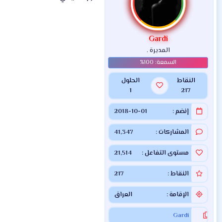
ل
ا
ت
:
Gardi
المديرة .
النقاط
الحلول
1
217
إنضم
2018-10-01
المشاركات
41,347
مستوى التفاعل
21,514
النقاط
217
الإقامة
العراق
Gardi