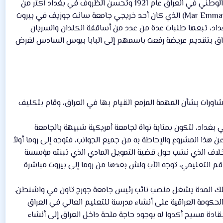
يرجع مجيء الآباء اليسوعيين إلى العراق إلى بدايات العقد الثاني من القرن العشرين، فبعد قيام الحكم الوطني في العراق عام 1921 وتحسن الظروف في بغداد أكثر من
ذي قبل، شرع رئيس الكنيسة الكاثوليكية في العراق الأب مار أيمانوئيل الثاني توماس (Mar Emmanuel ll Thomas) الذي كان أحد خريجي جامعة سانت جوزيف في بيروت
بغداد، تبعها طلبات عدة من عدد من أساقفة الكلدان والسريان
اق بتقديم عريضة رفعت باسمهم إلى البابا بيوس السادس لغرض
اورات بشأن المهمة المزمع القيام بها في العراق، وقام بتكليف
داد، لتكون بمثابة نواة لجامعة أمريكية شبيهة بالجامعة
 عن هذا المشروع والإحاطة به من جميع الجوانب، فتوجه إلى روما أولاً
التي تتعلق بتفاصيل العمل المناط به وذلك عام 1930. وبعد حسم الخلاف الذي نشب حول قضية التمويل المادي الذي تبنته مؤسسة
قم التعليمي، توجه الأب ولش بعدها من روما إلى بيروت مباشرة
اليسوعي، وكان في تلك المدة يشغل منصب نائب رئيس جامعة جورج تاون في واشنطن.
الحكومة العراقية على أنشاء مدرسة للتعليم العالي في العراق
بقادة مسيح أكدوا له بوجود حاجة ملحة داخل العراق إلى أنشاء