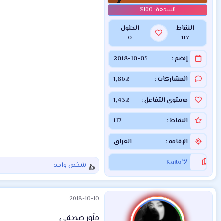
النقاط
الحلول
0
117
إنضم
2018-10-05
المشاركات
1,862
مستوى التفاعل
1,432
النقاط
117
الإقامة
العراق
Kaitoツ
شخص واحد
ا
ل
ت
2018-10-10
ف
ا
منًور صديقي
ع