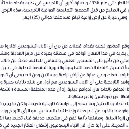
 في الصليخ من قبل الجمعية التعليمية العراقية الأمريكية، هذه الأرض الج
 عبارة عن أرض زراعية تبلغ مساحتها حوالي (25) ايكر.
لموقع المذكور لكلية بغداد، فهناك من يرى أن الآباء اليسوعيين اختاروا
 بحرية في هذا المكان الواقع في منطقة بعيدة عن مركز المدينة ومشاك
لصحي من تأثير على المستوى العلمي والثقافي للطلبة، فضلاً عن ذلك، أن
ماً تحسين كفاءة الخدمة التعليمية والتربوية المقدمة للطلبة. في حين 
اف بغداد، وهي عبارة عن أراض زراعية وبساتين ومن الطبيعي أن تكون 
اهد التاريخية على أن الآباء اليسوعيين هم أول من شيّد بنايات كبيرة
ا الموقع بالذات كان لدوافع دينية، إذ أن هذه المنطقة المسماة (الش
ا، دير (درمالس) و(دير سمالوا).
آباء لضاحية الصليخ ربما يعود إلى دراسات تاريخية قديمة، ولكن ما يجب
قوعها بالقرب من نهر دجلة وإحاطتها بالبساتين، هو الرأي الأرجح وراء اخ
 زاروا الكلية، وصفتها بأنها تقع في منتصف حديقة غناء تحيط بها ا
دينة. على أية حال، قرر الآباء اليسوعيون إشغال العقار الجديد في ضاحي