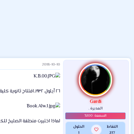
ض
د
ت
و
ء
ع
2018-10-10
٢٦ أيلول ١٩٣٢..افتتاح ثانوية كلية بغداد.. أول المدارس الأهلية وأرقاها
Gardi
المديرة .
لماذا اختيرت منطقة الصليخ للكل
النقاط
الحلول
1
217