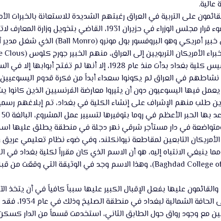
عالية.
قائمون على التربية في العراق رغبتهم الشديدة للاستعانة بالخبرات الأ
التعليم وجاءت هذه الرغبة في ضوء قرار مجلس الوزراء في حزير
في أواسط 1931، الاستعانة بأول خبير
لأمريكان التربويين إلى العراق، منهم الخبير جورج كلوس (George Clous).
ن نشاطهم في العراق لم يكونوا سعداء أبداً من فكرة قدوم اليسوعيين 
عمل فيها اليسوعيون دون أن يثيروا معارضة الفرنسيين الذين كانوا يشكل
لذين طلب منهم الإشراف على إنشاء الكلية في بغداد، تم إبلاغهم رسمياً
عظم في روما بتوفيرها لتسيير عمل المشروع، البالغة 50 ألف دولار، إذ أصبحت جاهزة لتوضع تحت تصرفهم.
متواضعة في دار مستأجر شرقي نهر دجلة في منطقة يطلق عليها اسم المر
 الأمريكان التابعين لمقاطعة نيوانكلند، وفي ضوء نظام تعليمي عريق 
ما ينبغي الانتباه إليه، هو أن الاسم الذي كان مقرراً لكلية بغداد في ال
(Baghdad College of the Immaculate conception)، وهذا الاسم وجد في
 والقائمون عليها بفعل الإقبال الكبير عليها سبباً كافياً في أن يتخذ ا
افتتاحها، إذ و
ين مع وجود رواق حول الطابق الثاني، استخدمت قسماً من الدار كسكن