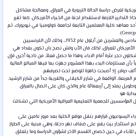
مريكية لغرض دراسة الحالة التربوية في العراق، ومعالجة مشاكل
ان 1931، القاضي بتخويل وزارة المعارف لاتخاذ التدابير اللازمة لاستقدام لجنة من الخبراء الأمريكان. كما تقرر
 أمريكي وهو البروفسور بول مونرو (Ball Monro) الذي شغل مدير أحد معاهد كلية المعلمين التابعة لجامعة كولومبيا في نيويورك، ثم
على الرغم من أن المساعي لتأسيس كلية بغداد بدأت منذ عام 1928، إلا أنها لم تفتح أبوابها إلا في السادس والعشرين من أيلول عام 1932،، وذلك لأن الفرنسيين
الأمريكان للعراق، لذلك فان الأب ولش نصح بان تكون بغداد هي
ون حجر عثرة أمام الاباء، وهذا ما حصل فعلاً. من ناحية أخرى فإن
 بأن مستلزمات البدء بهذا المشروع جهزت بما فيها المبالغ المالية
بعة، الواقعة في شارع الكيلاني والقريبة جداً من شارع الرشيد.
وطويل يمتد إلى أربعمائة عام والذي كان على اتصال بالعراق
بداية هو
 الوثيقة التي وقعّت من قبل المؤسسين للجمعية التعليمية العراقية الأمريكية التي تشكلت
لآباء اليسوعيون قرارهم بنقل موقع الكلية بعد مرور عامين على
قع اختيار الآباء على الحافة الشمالية لبغداد في منطقة الصليخ وذلك في عام 1934، فقد تم استئجار بيت يقع على ضفاف نهر دجلة، وهي مبنية على الطراز
 للآباء في حين خصص القسم الآخر لشؤون الدراسة وما يتعلق