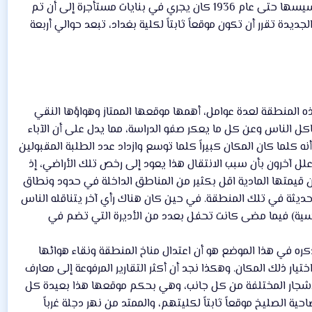
بها. وقد استمرت الدراسة في هذا الدار حتى عام 1936، وبعبارة أخرى أن التدريس في كلية بغداد منذ تأسيسها حتى عام 1936 كان يجري في بنايات مستأجرة إلى أن تم
ديدة تقرر أن تكون موقعاً ثابتاً لكلية بغداد، تبعد حوالي أربعة
 هذه المنطقة لعدة عوامل، أهمها موقعها الممتاز وهواؤها النقي
ل الناس وعن كل ما يعكر صفو الدراسة، مما يدل على أن الآباء
ه كلما كان المكان كبيراً كلما توسع وازداد عدد الطلبة المقبولين
علل آخرون بأن سبب الانتقال هذا يعود إلى رخص تلك الأراضي، إذ
قيمتها المادية اقل بكثير من المناطق الداخلة في حدود ونطاق
 وحديثة في تلك المنطقة. في حين كان هناك رأي آخر يتناقله الناس
ماسية) فيما مضى كانت تحفل بعدد من الأديرة التي تضم في
 ذكره في هذا الموضع هو أن اعتدال مناخ المنطقة ونقاء هوائها
تيار ذلك المكان. وهكذا نجد أن أكثر التقارير المرفوعة إلى معارف
لأشجار المختلفة من كل جانب، وهي بحكم موقعها هذا بعيدة كل
ة الصليخ موقعاً ثابتاً لكليتهم، والممتد من نهر دجلة غرباً