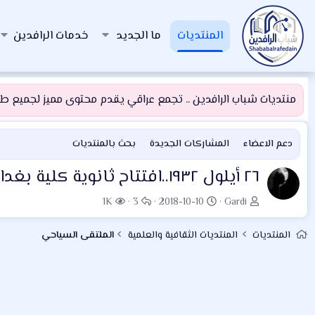
المنتديات
ما الجديد
خدمات الرافدين
منتديات شباب الرافدين .. تجمع عراقي يقدم محتوى مميز لجميع طلبة
دعم الاعضاء
المشاركات الجديدة
بحث بالمنتديات
٢٦ أيلول ١٩٣٢..افتتاح ثانوية كلية بغداد.. أول المدارس الأهلية وأرقاها
ب
ت
ا
ا
1K
3
2018-10-10
Gardi
ا
ا
ل
ل
د
ر
ر
م
المنتديات
المنتديات الثقافية والعلمية
الملتقى السياحي
ئ
ي
د
ش
ا
خ
و
ا
ل
ا
د
ه
م
ل
د
و
ب
ا