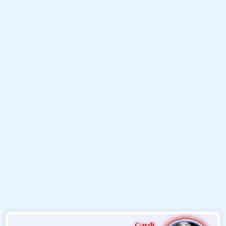
و
ء
ع