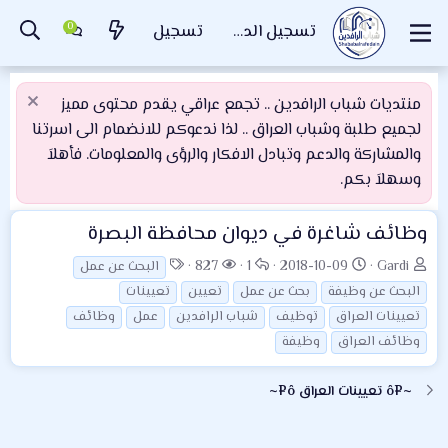
تسجيل الدخول
تسجيل
منتديات شباب الرافدين .. تجمع عراقي يقدم محتوى مميز
لجميع طلبة وشباب العراق .. لذا ندعوكم للانضمام الى اسرتنا
والمشاركة والدعم وتبادل الافكار والرؤى والمعلومات. فأهلاَ
وسهلاَ بكم.
وظائف شاغرة في ديوان محافظة البصرة
ب
ت
ا
ا
ا
827
1
2018-10-09
Gardi
البحث عن عمل
ا
ا
ل
ل
ل
البحث عن وظيفة
بحث عن عمل
تعيين
تعيينات
د
ر
ر
م
و
تعيينات العراق
توظيف
شباب الرافدين
عمل
وظائف
ئ
ي
د
ش
س
وظائف العراق
وظيفة
ا
خ
و
ا
و
ل
ا
د
ه
م
~¤ô تعيينات العراق ô¤~
م
ل
د
و
ب
ا
ض
د
ت