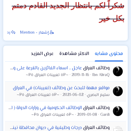
شكراً لكم بانتظار الجديد القادم دمتم
بكل خير
إشعار - Mention
رد
محتوى مشابه
الاكثر مشاهدة
عرض المزيد
وظائف العراق
عاجل .. اسماء الفائزين بالقرعة على وظائف محافظة البصرة 2019
Ibn AliraQ
2019-11-16
~¤ô تعيينات العراق ô¤~
مواقع مهمة للبحث عن وظائف (تعيينات) في العراق
سليم البصري
2021-06-02
~¤ô تعيينات العراق ô¤~
وظائف العراق
الوظائف الحكومية في وزارات الدولة ( اضغط على الروابط ) مديرية تربية البصرة بابل. المركز المالي المحاسبي دائرة صحة كركوك . محافظة كركوك . زراعة كربلاء
Gardi
2019-01-08
~¤ô تعيينات العراق ô¤~
وظائف العراق
درجات وظيفية في ديوان محافظة نينوى