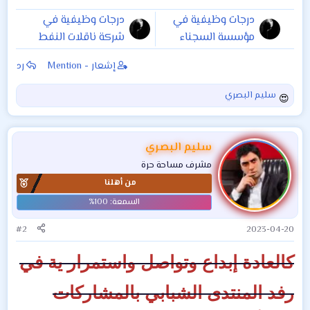
درجات وظيفية في
درجات وظيفية في
مؤسسة السجناء
شركة ناقلات النفط
السياسيين التقديم
العراقية لسكنة
إشعار - Mention
رد
يبدا من ( 8/10/2018
محافظة البصرة
لغاية 28/10/2018 )
سليم البصري
ا
ل
ت
ف
سليم البصري
ا
مشرف مساحة حرة
ع
من أهلنا
ل
ا
ت
:
#2
2023-04-20
كالعادة إبداع وتواصل واستمرار ية في
رفد المنتدى الشبابي بالمشاركات