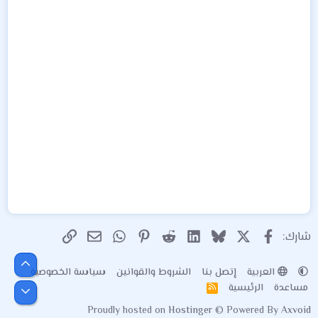
X
فيسبوك
Bluesky
LinkedIn
Reddit
Pinterest
WhatsApp
الرابط
البريد الإلكتروني
شارك:
أعلى
العربية
إتصل بنا
الشروط والقوانين
سياسة الخصوصية
مساعدة
الرئيسية
R
أسفل
S
Proudly hosted on
Hostinger
© Powered By
Axvoid
S