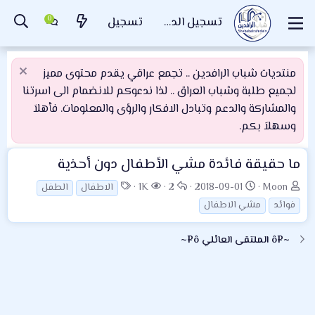
تسجيل الدخول
تسجيل
منتديات شباب الرافدين .. تجمع عراقي يقدم محتوى مميز
لجميع طلبة وشباب العراق .. لذا ندعوكم للانضمام الى اسرتنا
والمشاركة والدعم وتبادل الافكار والرؤى والمعلومات. فأهلاَ
وسهلاَ بكم.
ما حقيقة فائدة مشي الأطفال دون أحذية
ب
ت
ا
ا
ا
1K
2
2018-09-01
Moon
الاطفال
الطفل
ا
ا
ل
ل
ل
فوائد
مشي الاطفال
د
ر
ر
م
و
ئ
ي
د
ش
س
~¤ô الملتقى العائلي ô¤~
ا
خ
و
ا
و
ل
ا
د
ه
م
م
ل
د
و
ب
ا
ض
د
ت