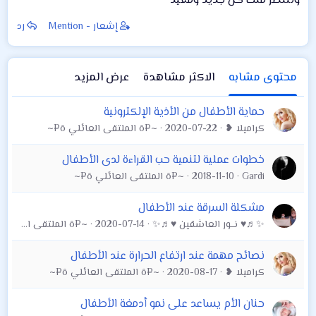
وننتضر منك كل جديد ومفيد
إشعار - Mention
رد
محتوى مشابه
الاكثر مشاهدة
عرض المزيد
حماية الأطفال من الأذية الإلكترونية
كراميلا ❥
2020-07-22
~¤ô الملتقى العائلي ô¤~
خطوات عملية لتنمية حب القراءة لدى الأطفال
Gardi
2018-11-10
~¤ô الملتقى العائلي ô¤~
مشكلة السرقة عند الأطفال
✨♬♥ نـــور العاشقين ♥♬✨
2020-07-14
~¤ô الملتقى العائلي ô¤~
نصائح مهمة عند ارتفاع الحرارة عند الأطفال
كراميلا ❥
2020-08-17
~¤ô الملتقى العائلي ô¤~
حنان الأم يساعد على نمو أدمغة الأطفال