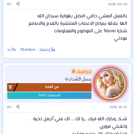
#2
2018-09-01
بالفعل المشي حافي افضل بهواية سبحان الله
الها علاقة بمراكز الاعصاب المنتشرة بالقدم والاصابع
شكرا Moon على الموضوع والمعلومات
مودتي
إشعار - Mention
رد
كراميلا ❥
عٍـسلُِ آلُِشُبَـآبَ♔
من أهلنا
#3
2018-10-15
شـكــ وبارك الله فيك ـــرا لك ... لك مني أجمل تحية .
وتقبلي مروري