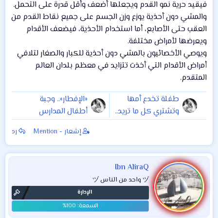
فيقيد حرية نمو القدم ويجعلها أضعف وأقل قدرة على التحمل.
والمشي دون أحذية يوزع وزن الجسم على جميع نقاط القدم من
العقب حتى الأصابع، أما استخدام الأحذية، فيضعف الأقدام
ويعرضها لأمراض مختلفة.
ويوصي الأخصائيون بالمشي دون أحذية للكبار والصغار لتلافي
أمراض الأقدام التي أخذت تتزايد في معظم بلدان العالم
المتقدم.
طفلة تخدع أمها
«الإفطار».. وجبة
وتشتري كل ما تريد..
أطفال المدارس
بهذه الحيلة !
الأهم
إشعار - Mention
رد
Ibn AliraQ
ヅ واحد من الناس ヅ
الإدارة