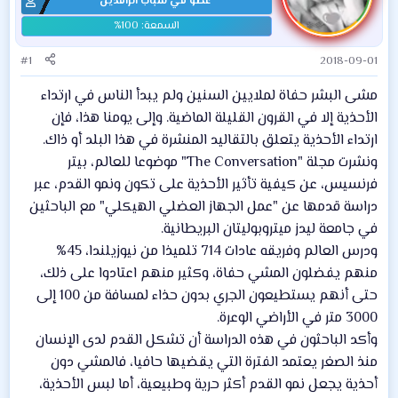
عضو في شباب الرافدين
#1
2018-09-01
مشى البشر حفاة لملايين السنين ولم يبدأ الناس في ارتداء
الأحذية إلا في القرون القليلة الماضية. وإلى يومنا هذا، فإن
ارتداء الأحذية يتعلق بالتقاليد المنشرة في هذا البلد أو ذاك.
ونشرت مجلة "The Conversation" موضوعا للعالم، بيتر
فرنسيس، عن كيفية تأثير الأحذية على تكون ونمو القدم، عبر
دراسة قدمها عن "عمل الجهاز العضلي الهيكلي" مع الباحثين
في جامعة ليدز ميتروبوليتان البريطانية.
ودرس العالم وفريقه عادات 714 تلميذا من نيوزيلندا، 45%
منهم يفضلون المشي حفاة، وكثير منهم اعتادوا على ذلك،
حتى أنهم يستطيعون الجري بدون حذاء لمسافة من 100 إلى
3000 متر في الأراضي الوعرة.
وأكد الباحثون في هذه الدراسة أن تشكل القدم لدى الإنسان
منذ الصغر يعتمد الفترة التي يقضيها حافيا، فالمشي دون
أحذية يجعل نمو القدم أكثر حرية وطبيعية، أما لبس الأحذية،