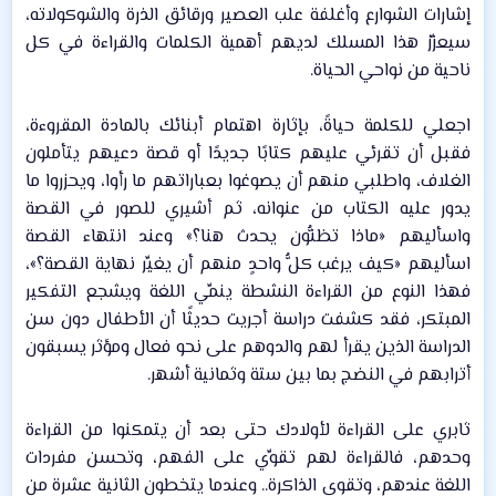
إشارات الشوارع وأغلفة علب العصير ورقائق الذرة والشوكولاته،
سيعزِّز هذا المسلك لديهم أهمية الكلمات والقراءة في كل
ناحية من نواحي الحياة.​
اجعلي للكلمة حياةً، بإثارة اهتمام أبنائك بالمادة المقروءة،
فقبل أن تقرئي عليهم كتابًا جديدًا أو قصة دعيهم يتأملون
الغلاف، واطلبي منهم أن يصوغوا بعباراتهم ما رأوا، ويحزروا ما
يدور عليه الكتاب من عنوانه، ثم أشيري للصور في القصة
واسأليهم «ماذا تظنُّون يحدث هنا؟» وعند انتهاء القصة
اسأليهم «كيف يرغب كلُّ واحدٍ منهم أن يغيِّر نهاية القصة؟»،
فهذا النوع من القراءة النشطة ينمِّي اللغة ويشجع التفكير
المبتكر، فقد كشفت دراسة أجريت حديثًا أن الأطفال دون سن
الدراسة الذين يقرأ لهم والدوهم على نحو فعال ومؤثر يسبقون
أترابهم في النضج بما بين ستة وثمانية أشهر.​
ثابري على القراءة لأولادك حتى بعد أن يتمكنوا من القراءة
وحدهم، فالقراءة لهم تقوِّي على الفهم، وتحسن مفردات
اللغة عندهم، وتقوي الذاكرة.. وعندما يتخطون الثانية عشرة من