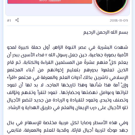
#1
2018-11-09
بسم الله الرحمن الرحيم​
شهدت البشرية في عصر النبوة الزاهر، أول حملة كبيرة لمحو
الأمية بصورة جماعية، حين جعل رسول الله r فداء الأسرى ببدر أن
يعلم كلُّ منهم عشرةً من المسلمين القراءة والكتابة، ثم قام
الذين تعلموا بدورهم بتعليم إخوانهم من أبناء المجتمع
الإسلامي ناشرين بذلك أدوات العلم والمعرفة في مجتمع «اقرأ»
وإنَّ أمة هذا شأنها وهذا تاريخها الماجد، لا بد لها أن تعود
لتراثها وعوامل نهضتها وحضارتها.. تعود لتقرأ وتفهم وتؤلف
وتصنف وتبدع، وتعود للقيادة و الريادة من جديد لتضع الأجيال
تلو الأجيال على درب الإيمان والعلم في طريق الهداية و الرشاد.​
وفي هذه الأسطر وصايا لكل مربية مخلصة للإسهام في بذل
جهد موجَّه لتربية أجيال قارئة، ومُحبة للعلم والمعرفة، فتابعي