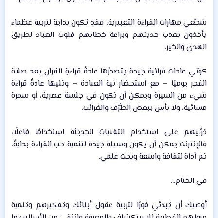
شجِّعي مهارات القراءة التعبيرية، فقد تكون بداية لتربية عظماء
يأخذون بعذب حديثهم وبراعة خطابهم قلوب العباد لطريق
الهدى والخير.​
كوِّني عادات قرائية جيدة يتصدَّرها عادةُ قراءةِ القرآن بعد صلاة
الفجر يوميًا – مع استحضار نية العبادة – وتليها عادةُ قراءة
شيء من السيرة ويمكن أن تكون في جلسة عصرية، أو سمرة
مسائية، ولا بأس ببعض الطُّرَف والغرائب.​
دَرِّبيهم على استخدام التقنيات الحديثة استخدامًا فاعلًا،
فالإنترنت يمكن أن يكون وسيلة جيدة لتنمية حب القراءة بدايةً،
ثم أداة لثقافة واسعة وبحث علمي.​
في الختام...​
أوصيك أن تبدئي فورًا لتربية عقول أبنائك وتفكيرهم وتنمية
ميولهم الفطرية للاستكشاف والمعرفة وانتقي من الأساليب ما