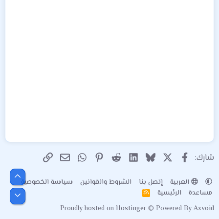
X
فيسبوك
Bluesky
LinkedIn
Reddit
Pinterest
WhatsApp
الرابط
البريد الإلكتروني
شارك:
أعلى
العربية
إتصل بنا
الشروط والقوانين
سياسة الخصوصية
مساعدة
الرئيسية
R
أسفل
S
Proudly hosted on
Hostinger
© Powered By
Axvoid
S