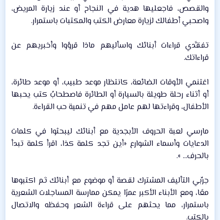
والقصص، فاجعليها هدية في النجاح أو عند زيارة المريض،
واصحبي أطفالك لزيارة معارض الكتب والمكتبات باستمرار.​
تفقَّدي قراءات أبنائك واسأليهم ماذا قرؤوا وأخبريهم عن
قراءاتك.​
اغتنمي الأوقات الضائعة، كانتظار موعد طبيب، أو موعد طائرة،
أو أثناء رحلة طويلة بالسيارة أو الطائرة فاصطحابُ كتب يحبها
الأطفال، وقراءتها لهم عامل مهم في تنمية حب القراءة.​
مارسي لعبة الحروف الأبجدية مع أبنائك ليبحثوا في كلمات
الدعايات وأسماء الشوارع «أين تجد كلمة كذا، اقرأ كلمة تبدأ
بالحرف... ».​
جرِّبي التأليف المشترك لقصة أو موضوع مع أبنائك ثم اكتبوها
معًا، ومع الأبناء الأكبر عمرًا يمكن ممارسة المساجلات الشعرية
باستمرار، مما يحثهم على قراءة الشعر وحفظه والاتصال
بالكتب.​