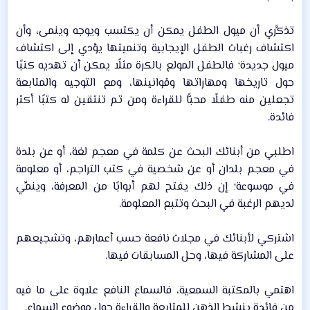
تذكَّري أن ميول الطفل يمكن أن يكتسب ويوجه وينمى، وأن
اكتشاف رغبات الطفل الإيجابية وتنميتها يؤدي إلى اكتشاف
ميول جديدة؛ فالطفل المولع بالكرة مثلًا يمكن أن تهديه كتبًا
حول تاريخها ومهاراتها وقوانينها، ومع التوجيه والمتابعة
تجعلين منه طفلًا محبًّا للقراءة ومن ثم تنتقين له كتبًا أكثر
فائدة.​
اطلبي من أبنائك البحث عن كلمة في معجم لغة، أو عن بلدة
في معجم بلدان أو عن شخصية في كتب التراجم، أو معلومة
في موسوعة؛ إن ذلك يفتح لهم أبوابًا من المعرفة، وينمِّي
لديهم الرغبة في البحث وتتبع المعلومة.​
اشتركي لأبنائك في مجلات نافعة حسب أعمارهم، وتشجيعهم
على المشاركة فيها، وحل المسابقات فيها.​
اهتمي بالمكتبة السمعية، فالسماع النافع علاوة على ما فيه
من فائدة ينشط الذهن للمتابعة والقراءة حول موضوع السماع.​