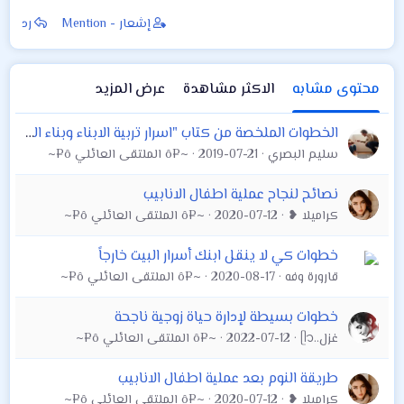
إشعار - Mention
رد
محتوى مشابه
الاكثر مشاهدة
عرض المزيد
الخطوات الملخصة من كتاب "اسرار تربية الابناء وبناء الثقة" ؛ وسترى النتيجة...
سليم البصري
2019-07-21
~¤ô الملتقى العائلي ô¤~
نصائح لنجاح عملية اطفال الانابيب
كراميلا ❥
2020-07-12
~¤ô الملتقى العائلي ô¤~
خطوات كي لا ينقل ابنك أسرار البيت خارجاً
قارورة وفه
2020-08-17
~¤ô الملتقى العائلي ô¤~
خطوات بسيطة لإدارة حياة زوجية ناجحة
غزل..ᥫ᭡
2022-07-12
~¤ô الملتقى العائلي ô¤~
طريقة النوم بعد عملية اطفال الانابيب
كراميلا ❥
2020-07-12
~¤ô الملتقى العائلي ô¤~