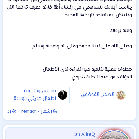
يناسب أبناءَك لتساهمي في إنشاء أُمَّة قارئة تعرف تراثها الثر،
وتنهض لاستعادة تاريخها المجيد.​
والله يرعاك​
وصلى الله على نبينا محمد وعلى آله وصحبه وسلم.​
خطوات عملية لتنمية حب القراءة لدى الأطفال​
المؤلف: فوز عبد اللطيف كردي​
ملابس وحاجيات
الطفل الفوضوي
اطفال حديثي الولادة
2019 . ملابس حديثي
إشعار - Mention
رد
الولادة 2019 . اهم
حاجيات حديثي
الولادة ماركات عالمية
Ibn AliraQ