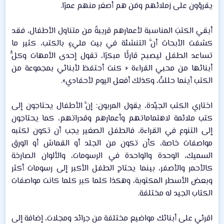
يقرؤون على زملائهم ومَن هم أصغر منهم عمرًا.​
أبقي الكتبَ المناسبة لأعمارهم قريبةً من متناول الأطفال، فقد
كشفت الأبحاث أنَّ التنشئة في بيت مليءٍ بالكتب، كثير ما
تساعد الطفل ليصبح قارئًا مبكرًا، تقول إحدى الأمهات وكلُّ
أبنائها من محبي القراءة « كنت أحتفظ لأبنائي بمجموعة من
الكتب أينما حللتُ، وكذلك أفعل اليوم لأحفادي».​
اختاري الكتب الجيِّدة، يقول المربون: إنَّ الأطفال يحتاجون إلى
كتب ملائمة لاهتماماتهم وأعمارهم وقدراتهم، كما يحتاجون
إلى التنوع في القراءة، فالطفل الصغير يجب أن تكون لكتبه
مواصفات خاصة، كأن تكون من الجلد أو القماش أو الورق
السميك، الوحدة والواحدة في الرسومات، والألوان الصارخة
كالأحمر والأصفر، بينما يحتاج الطفل الأكبر إلى رسومات أكثر
وبعض الأسطر المكتوبة، وهكذا كلما كبر كلما كانت مواصفات
الكتاب الجيد له مختلفة.​
اقرئي على أبنائك مواضيع مختلفة من جرائد ومجلات، إضافة إلى