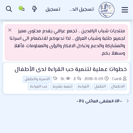
تسجيل الدخول
تسجيل
منتديات شباب الرافدين .. تجمع عراقي يقدم محتوى مميز
لجميع طلبة وشباب العراق .. لذا ندعوكم للانضمام الى اسرتنا
والمشاركة والدعم وتبادل الافكار والرؤى والمعلومات. فأهلاَ
وسهلاَ بكم.
خطوات عملية لتنمية حب القراءة لدى الأطفال
ب
ت
ا
ا
ا
1K
2
2018-11-09
Gardi
الاسرة والطفل
ا
ا
ل
ل
ل
الاطفال
الطفل
القراءة
تنمية بشرية
حب القراءة
د
ر
ر
م
و
ئ
ي
د
ش
س
~¤ô الملتقى العائلي ô¤~
ا
خ
و
ا
و
ل
ا
د
ه
م
م
ل
د
و
ب
ا
ض
د
ت