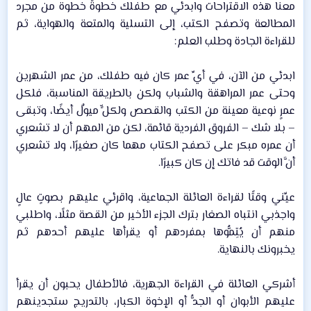
معنا هذه الاقتراحات وابدئي مع طفلك خطوةً خطوة من مجرد
المطالعة وتصفح الكتب، إلى التسلية والمتعة والهواية، ثم
للقراءة الجادة وطلب العلم:​
ابدئي من الآن، في أيِّ عمر كان فيه طفلك، من عمر الشهرين
وحتى عمر المراهقة والشباب ولكن بالطريقة المناسبة، فلكل
عمرٍ نوعية معينة من الكتب والقصص ولكلٍّ ميولٌ أيضًا، وتبقى
– بلا شك – الفروق الفردية قائمة، لكن من المهم أن لا تشعري
أن عمره مبكر على تصفح الكتاب مهما كان صغيرًا، ولا تشعري
أنَّ الوقت قد فاتك إن كان كبيرًا.​
عيِّني وقتًا لقراءة العائلة الجماعية، واقرئي عليهم بصوتٍ عالٍ
واجذبي انتباه الصغار بترك الجزء الأخير من القصة مثلًا، واطلبي
منهم أن يُتِمُّوها بمفردهم أو يقرأها عليهم أحدهم ثم
يخبرونك بالنهاية.​
أشركي العائلة في القراءة الجهرية، فالأطفال يحبون أن يقرأ
عليهم الأبوان أو الجدُّ أو الإخوة الكبار، بالتدريج ستجدينهم