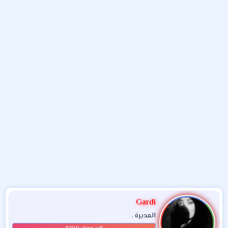
و
ء
ع
Gardi
المديرة .