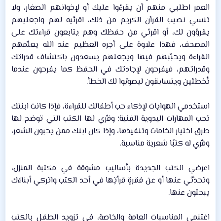
العمر اطلبي منهم أن يقرءُوا عليك أو لإخوانهم الصغار، ولا
تنسي نصيب القرآن الكريم من ذلك، اقرئيه لهم واجعليهم
يقرؤون لك، أو اقرئي من حفظك وهم يتابعون قراءتك على
المصحف، فهذا علاوة على أجره العظيم عند الله يعلِّمهم
القراءة ويحبِّبهم فيها ويجعلهم يسعدون باكتشاف قدراتك
وقدراتهم، فيفرحون لإجادتك في الحفظ كما يفرحون عندما
تُخطئين ويتسابقون ليصوِّبوا لك الخطأ.​
استخدمي الهوايات لإذكاء حب أطفالك للقراءة، فإذا كانت ابنتك
تحب المهارات اليدوية الفنية؛ وفِّري لها الكتب التي توضح لها
طرق اختيار الخامات وتنفيذها، وإذا كان ابنك ممن يحبون الشعر،
وفِّري له كتبًا شعرية مناسبة.​
اعرضي الكتب الجديدة بأساليب مشوقة في مكتبة المنزل،
وتحدَّثي عنها أو عن فقرةٍ قرأتِها في أحد الكتب واتركي أبناءَك
يبحثون عنها.​
اغتنمي المناسبات العامة والخاصة، في تزويد الطفل بالكتب