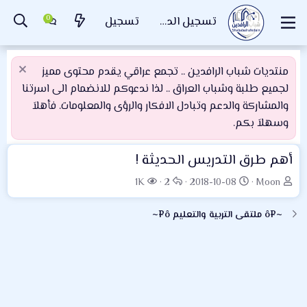
تسجيل الدخول
تسجيل
منتديات شباب الرافدين .. تجمع عراقي يقدم محتوى مميز
لجميع طلبة وشباب العراق .. لذا ندعوكم للانضمام الى اسرتنا
والمشاركة والدعم وتبادل الافكار والرؤى والمعلومات. فأهلاَ
وسهلاَ بكم.
أهم طرق التدريس الحديثة !
ب
ت
ا
ا
1K
2
2018-10-08
Moon
ا
ا
ل
ل
د
ر
ر
م
~¤ô ملتقى التربية والتعليم ô¤~
ئ
ي
د
ش
ا
خ
و
ا
ل
ا
د
ه
م
ل
د
و
ب
ا
ض
د
ت