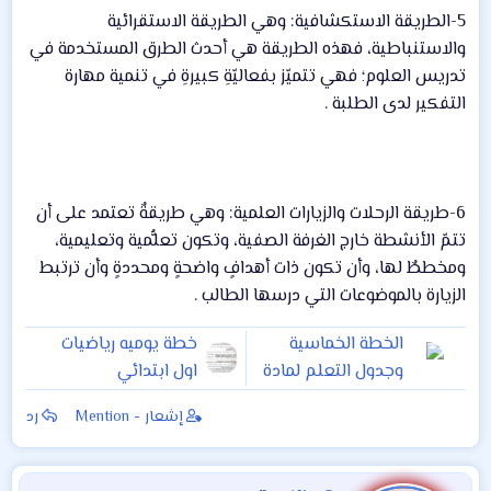
5-الطريقة الاستكشافية: وهي الطريقة الاستقرائية
والاستنباطية، فهذه الطريقة هي أحدث الطرق المستخدمة في
تدريس العلوم؛ فهي تتميّز بفعاليّةِ كبيرةِ في تنمية مهارة
التفكير لدى الطلبة .
6-طريقة الرحلات والزيارات العلمية: وهي طريقةٌ تعتمد على أن
تتمّ الأنشطة خارج الغرفة الصفية، وتكون تعلُّمية وتعليمية،
ومخططٌ لها، وأن تكون ذات أهدافٍ واضحةٍ ومحددةٍ وأن ترتبط
الزيارة بالموضوعات التي درسها الطالب .
الخطة الخماسية
خطة يوميه رياضيات
وجدول التعلم لمادة
اول ابتدائي
العلوم للمراحل
إشعار - Mention
رد
الابتدائية