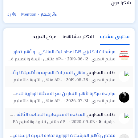
شكرا مون
إشعار - Mention
رد
محتوى مشابه
الاكثر مشاهدة
عرض المزيد
مرشحات انكليزي ٢٠١٩ اعداد ليث المالكي . و أهم تمارين التعاريف والتوصيل والاملاء لأستاذ محمد احسان الصف الثالث المتوسط لمادة اللغة الانكليزية .
سليم البصري
2019-06-12
~¤ô ملتقى التربية والتعليم ô¤~
طلاب المدارس
ماهي السجلات المدرسية أهميتها وأنواعها الى مدراء المدارس
سليم البصري
2019-08-28
~¤ô ملتقى التربية والتعليم ô¤~
مراجعة مركزة لأهم التمارين مع الاسئلة الوزارية للصف الثالث المتوسط كل ما تحتاجه لمادة الرياضيات . مع اسئلة وزارية من 2000الى 2018 وحلولها
سليم البصري
2026-03-31
~¤ô ملتقى التربية والتعليم ô¤~
طلاب المدارس
القطعة الاستيعابية القطعه الثالثة : واجبات ضباط الشرطة . مادة اللغة الانكليزية . سادس اعدادي أهم الاسئله الوزارية الموجوده بهاي القطعة
كراميلا ❥
2020-09-05
~¤ô ملتقى التربية والتعليم ô¤~
ملخص وأهم المرشحات الوزارية لمادة التربية الإسلامية للصف الثالث متوسط