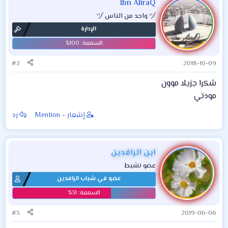
Ibn AliraQ
ヅ واحد من الناس ヅ
الإدارة
#2
2018-10-09
شكرا جزيلا موون
مودتي
إشعار - Mention
رد
ابن الرافدين
عضو نشيط
عضو في شباب الرافدين
#3
2019-06-06