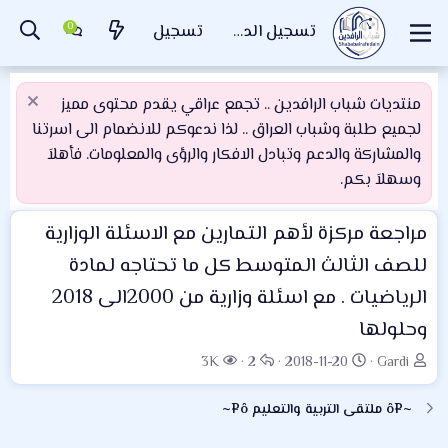
تسجيل الدخول
تسجيل
منتديات شباب الرافدين .. تجمع عراقي يقدم محتوى مميز
لجميع طلبة وشباب العراق .. لذا ندعوكم للانضمام الى اسرتنا
والمشاركة والدعم وتبادل الافكار والرؤى والمعلومات. فأهلاَ
وسهلاَ بكم.
مراجعة مركزة لأهم التمارين مع الاسئلة الوزارية
للصف الثالث المتوسط كل ما تحتاجه لمادة
الرياضيات . مع اسئلة وزارية من 2000الى 2018
وحلولها
ب
ت
ا
ا
3K
2
2018-11-20
Gardi
ا
ا
ل
ل
د
ر
ر
م
~¤ô ملتقى التربية والتعليم ô¤~
ئ
ي
د
ش