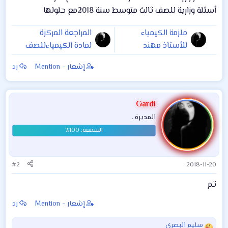
أسئلة وزارية للصف ثالث متوسط سنة 2018مع حلولها
ملزمة الكيمياء
المراجعة المركزة
للأستاذ مهند
لمادة الكيمياءللصف
السوداني للصف
السادس العلمي
إشعار - Mention
رد
السادس العلمي
2018 للأستاذ مهند
2019 الان متوفرة
السوداني معززة
للتنزيل
بالاجوبة النموذجية
Gardi
وهي للفرعين
المديرة .
الأحيائي والتطبيقي
#2
2018-11-20
تم
إشعار - Mention
رد
سليم البصري