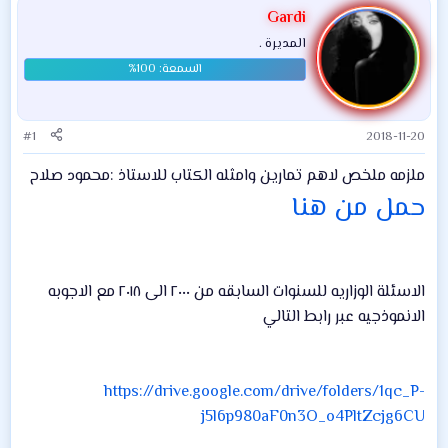
Gardi
المديرة .
#1
2018-11-20
ملزمه ملخص لاهم تمارين وامثله الكتاب للاستاذ :محمود صلاح
حمل من هنا
الاسئلة الوزاريه للسنوات السابقه من ٢٠٠٠ الى ٢٠١٨ مع الاجوبه
الانموذجيه عبر رابط التالي
https://drive.google.com/drive/folders/1qc_P-
j5l6p980aF0n3O_o4PltZcjg6CU