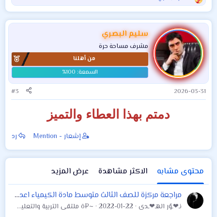
ا
ل
ت
ف
سليم البصري
ا
مشرف مساحة حرة
ع
من أهلنا
ل
ا
ت
:
#3
2026-03-31
دمتم بهذا العطاء والتميز
إشعار - Mention
رد
محتوى مشابه
الاكثر مشاهدة
عرض المزيد
مراجعة مركزة للصف الثالث متوسط مادة الكيمياء اعداد الاستاذ مهند السوداني ٢٠١٩
نـ❤ـوٌر الهـ❤ـدى
2022-01-22
~¤ô ملتقى التربية والتعليم ô¤~