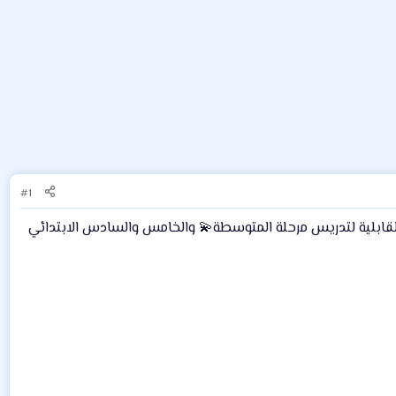
#1
ا القابلية لتدريس مرحلة المتوسطة💫 والخامس والسادس الابتدائي