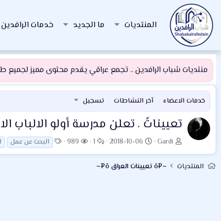
المنتديات
ما الجديد
خدمات الرافدين
منتديات شباب الرافدين .. تجمع عراقي يقدم محتوى مميز لجميع طلبة
خدمات الاعضاء
آخر النشاطات
تسجيل
تعييناتً . تعلن مدرسة أولو الالباب ا
ب
ت
ا
ا
ا
989
1
2018-10-06
Gardi
البحث عن عمل
ا
ا
ا
ل
ل
ل
د
ر
ر
م
و
المنتديات
~¤ô تعيينات العراق ô¤~
ئ
ي
د
ش
س
ا
خ
و
ا
و
ل
ا
د
ه
م
م
ل
د
و
ب
ا