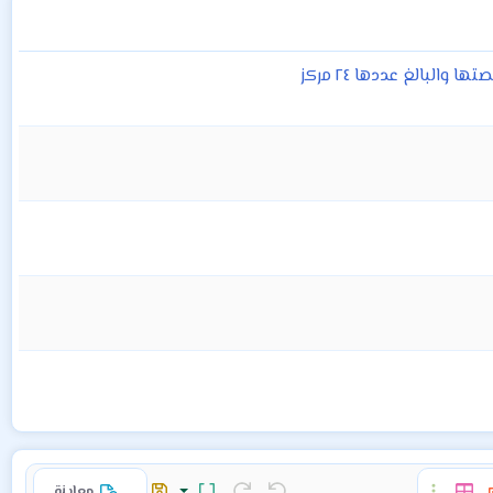
البالغ عددها ٢٤ مركز
معاينة