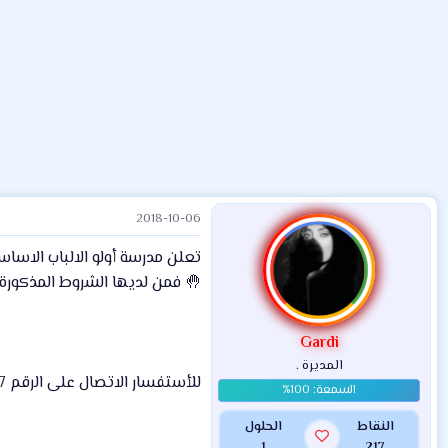
ض
د
ت
و
ء
ع
2018-10-06
تعلن مدرسة أولو الالباب الاساس
🤚 فمن لديها الشروط المذكورة ا
Gardi
المديرة .
للأستفسار الاتصال على الرقم 07704282297
النقاط
الحلول
1
217