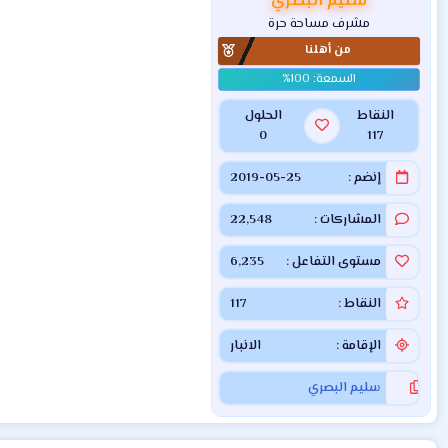
سليم البصري
مشرف مساحة حرة
من أهلنا
النقاط
الحلول
0
117
إنضم
2019-05-25
المشاركات
22,548
مستوى التفاعل
6,235
النقاط
117
الإقامة
الانبار
سليم البصري