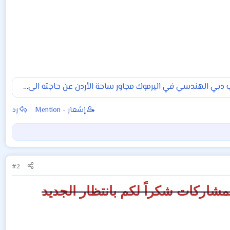
يعلن مكتب دبي الهندسي في اليرموك مجاور ساحة الأردن عن حاجته الى مهندس او مهندسة معماري يحترف البرامج
إشعار - Mention
رد
#2
مشاركات شكراً لكم بانتظار الجديد