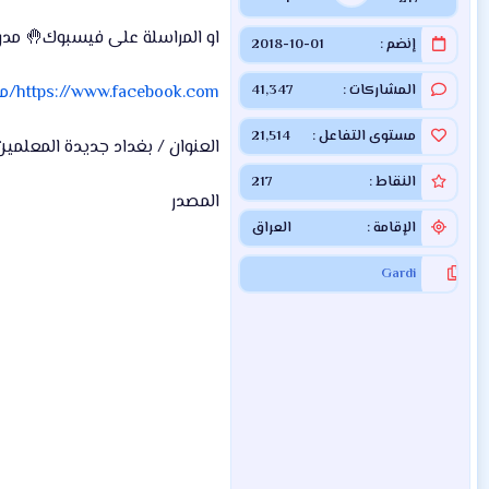
او المراسلة على فيسبوك🤚 مدرسة
إنضم
2018-10-01
المشاركات
41,347
https://www.facebook.com/مدرسة-أولو-الالباب-الاساسية-الاهلية-171034683452313
مستوى التفاعل
21,514
العنوان / بغداد جديدة المعلم
النقاط
217
المصدر
الإقامة
العراق
Gardi