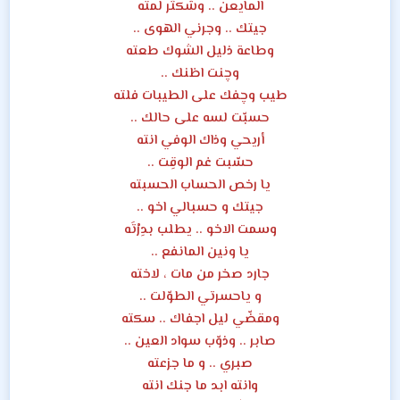
المايعن .. وشكثر لمته
جيتك .. وجرني الهوى ..
وطاعة ذليل الشوك طعته
وچنت اظنك ..
طيب وچفك على الطيبات فلته
حسبّت لسه على حالك ..
أريحي وذاك الوفي انته
حسّبت غم الوقِت ..
يا رخص الحساب الحسبته
جيتك و حسبالي اخو ..
وسمت الاخو .. يطلب بدِرْتَه
يا ونين المانفع ..
جارد صخر من مات ، لاخته
و ياحسرتي الطوّلت ..
ومقضّي ليل اجفاك .. سكته
صابر .. وذوّب سواد العين ..
صبري .. و ما جزعته
وانته ابد ما جنك انته