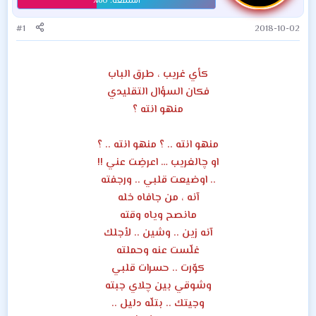
#1
2018-10-02
كأي غريب ، طرق الباب
فكان السؤال التقليدي
منهو انته ؟
منهو انته .. ؟ منهو انته .. ؟
او چالغريب … اعرضِت عني !!
.. اوضيعت قلبي .. ورجفته
آنه ، من جافاه خله
مانصح وياه وقته
آنه زين .. وشين .. لأجلك
غلّست عنه وحملته
كوّرت .. حسرات قلبي
وشوقي بين چلاي جبته
وجيتك .. بتلّه دليل ..