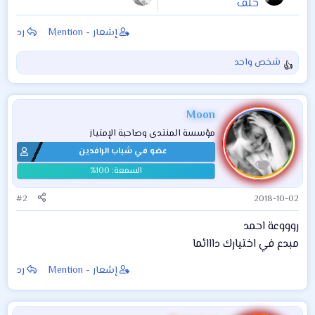
خلف
إشعار - Mention
رد
شخص واحد
ا
ل
ت
ف
Moon
ا
مؤسسة المنتدى وصاحبة الإمتياز
ع
عضو في شباب الرافدين
ل
ا
ت
:
#2
2018-10-02
روووعة احمد
مبدع في اختيارك دااائما
إشعار - Mention
رد