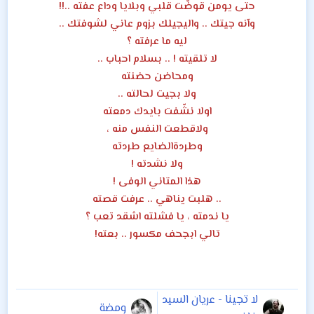
حتى يومن قوضّت قلبي وبلايا وداع عفته ..!!
وآنه جيتك .. واليجيلك بزوم عاني لشوفتك ..
ليه ما عرفته ؟
لا تلقيته ! .. بسلام احباب ..
ومحاضن حضنته
ولا بجيت لحالته ..
اولا نشّفت بايدك دمعته
ولاقطعت النفس منه ،
وطردةالضايع طردته
ولا نشدته !
هذا المتاني الوفى !
.. هلبت يناهي .. عرفت قصته
يا ندمته ، يا فشلته اشقد تعب ؟
تالي ابجحف مكسور .. بعته!
لا تجينا - عريان السيد
ومضة