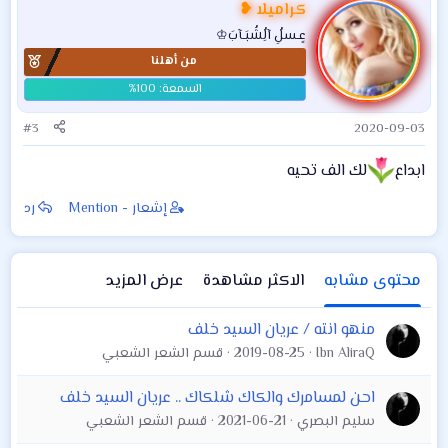
كراميلا ❥
عٍـسلُِ آلُِشُبَـآبَ♔
من أهلنا
#3
2020-09-03
ابداع
لك الف تحيه
إشعار - Mention
رد
محتوى مشابه
الاكثر مشاهدة
عرض المزيد
منهو انته / عريان السيد خلف
Ibn AliraQ
2019-08-25
قسم الشعر الشعبي
احن لمسامرك والكاك شلكاك .. عريان السيد خلف
سليم البصري
2021-06-21
قسم الشعر الشعبي