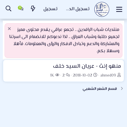
تسجيل الدخول
تسجيل
منتديات شباب الرافدين .. تجمع عراقي يقدم محتوى مميز
لجميع طلبة وشباب العراق .. لذا ندعوكم للانضمام الى اسرتنا
والمشاركة والدعم وتبادل الافكار والرؤى والمعلومات. فأهلاَ
وسهلاَ بكم.
منهو إنتَ - عريان السيد خلف
ب
ت
ا
ا
1K
2
2018-10-02
ahmed09
ا
ا
ل
ل
د
ر
ر
م
قسم الشعر الشعبي
ئ
ي
د
ش
ا
خ
و
ا
ل
ا
د
ه
م
ل
د
و
ب
ا
ض
د
ت