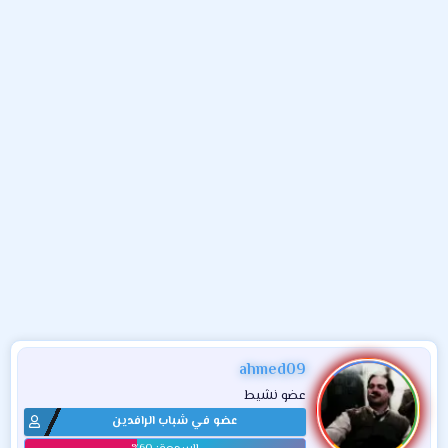
و
ء
ع
ahmed09
عضو نشيط
عضو في شباب الرافدين