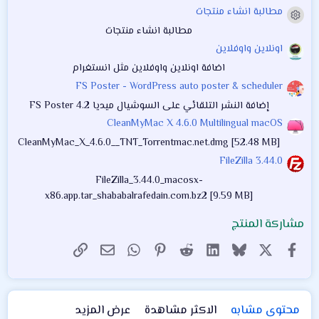
ن
مطالبة انشاء منتجات
ج
أيقونة المنتج
و
مطالبة انشاء منتجات
م
اونلاين واوفلاين
اضافة اونلاين واوفلاين مثل انستغرام
FS Poster - WordPress auto poster & scheduler
إضافة النشر التلقائي على السوشيال ميديا FS Poster 4.2
CleanMyMac X 4.6.0 Multilingual macOS
CleanMyMac_X_4.6.0__TNT_Torrentmac.net.dmg [52.48 MB]
FileZilla 3.44.0
FileZilla_3.44.0_macosx-
x86.app.tar_shababalrafedain.com.bz2 [9.59 MB]
مشاركة المنتج
X
فيسبوك
Bluesky
LinkedIn
Reddit
Pinterest
WhatsApp
الرابط
البريد الإلكتروني
محتوى مشابه
الاكثر مشاهدة
عرض المزيد