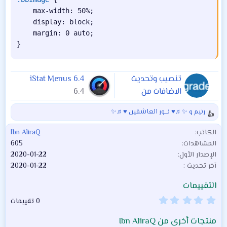
max-width
:
 50%
;
display
:
 block
;
margin
:
 0 auto
;
}
تنصيب وتحديث
iStat Menus 6.4
الاضافات من
6.4
الارشيف Xenforo
رنيم
و
✨♬♥ نـــور العاشقين ♥♬✨
2.x
1.0.0
ا
ل
الكاتب
Ibn AliraQ
ت
المشاهدات
605
ف
الإصدار الأول
2020-01-22
ا
آخر تحديث
2020-01-22
ع
ل
التقييمات
ا
ت
0
0 تقييمات
.
:
0
منتجات أخرى من Ibn AliraQ
0