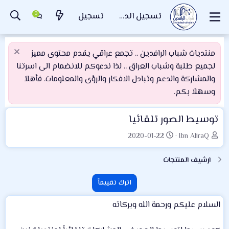
تسجيل الدخول
تسجيل
منتديات شباب الرافدين .. تجمع عراقي يقدم محتوى مميز
لجميع طلبة وشباب العراق .. لذا ندعوكم للانضمام الى اسرتنا
والمشاركة والدعم وتبادل الافكار والرؤى والمعلومات. فأهلاَ
وسهلاَ بكم.
توسيط الصور تلقائيا
ا
ت
2020-01-22
Ibn AliraQ
ل
ا
ك
ر
ارشيف المنتجات
ا
ي
ت
خ
اترك تقييماً
ب
ا
ل
السلام عليكم ورحمة الله وبركاته
إ
ن