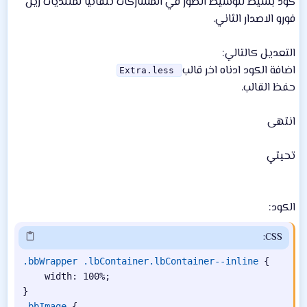
كود بسيط لتوسيط الصور في المشاركات تلقائياً لمنتديات زين
ش
فورو الاصدار الثاني.
ا
ء
التعديل كالتالي:
اضافة الكود ادناه اخر قالب
 Extra.less
حفظ القالب.
انتهى
تحيتي
الكود:
CSS:
.bbWrapper .lbContainer.lbContainer--inline
{
width
:
 100%
;
}
.bbImage
{