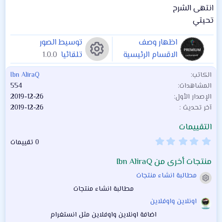
انتهى الشرح
تحيتي
اظهار وصف
توسيط الصور
الاقسام الرئيسية
تلقائيا
1.0.0
بمرور الماوس
1.0.0
أي
الكاتب
Ibn AliraQ
المشاهدات
554
ق
الإصدار الأول
2019-12-26
آخر تحديث
2019-12-26
ون
التقييمات
ة
0
0 تقييمات
.
0
منتجات أخرى من Ibn AliraQ
ال
0
ن
مطالبة انشاء منتجات
ج
أيقونة المنتج
من
و
مطالبة انشاء منتجات
م
اونلاين واوفلاين
تج
اضافة اونلاين واوفلاين مثل انستغرام