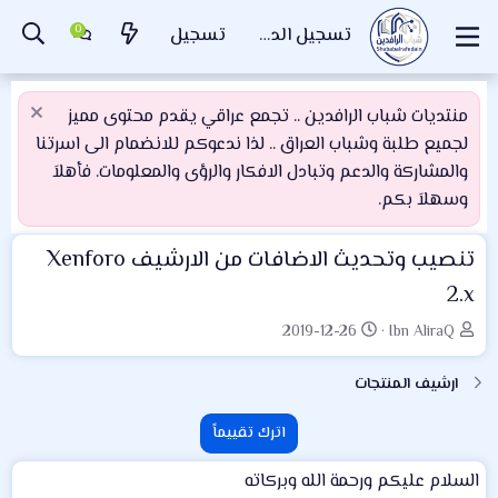
تسجيل الدخول
تسجيل
منتديات شباب الرافدين .. تجمع عراقي يقدم محتوى مميز
لجميع طلبة وشباب العراق .. لذا ندعوكم للانضمام الى اسرتنا
والمشاركة والدعم وتبادل الافكار والرؤى والمعلومات. فأهلاَ
وسهلاَ بكم.
تنصيب وتحديث الاضافات من الارشيف Xenforo
2.x
ا
ت
2019-12-26
Ibn AliraQ
ل
ا
ك
ر
ارشيف المنتجات
ا
ي
ت
خ
اترك تقييماً
ب
ا
ل
السلام عليكم ورحمة الله وبركاته