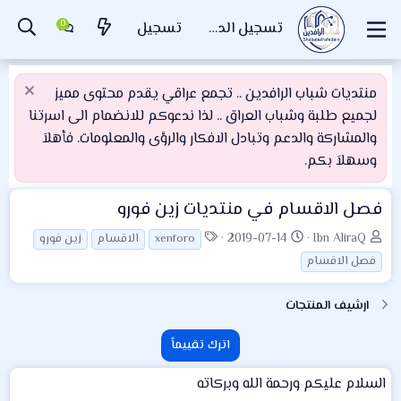
تسجيل الدخول
تسجيل
منتديات شباب الرافدين .. تجمع عراقي يقدم محتوى مميز
لجميع طلبة وشباب العراق .. لذا ندعوكم للانضمام الى اسرتنا
والمشاركة والدعم وتبادل الافكار والرؤى والمعلومات. فأهلاَ
وسهلاَ بكم.
فصل الاقسام في منتديات زين فورو
ا
ت
ا
2019-07-14
Ibn AliraQ
xenforo
الاقسام
زين فورو
ل
ا
ل
فصل الاقسام
ك
ر
و
ا
ي
س
ارشيف المنتجات
ت
خ
و
ب
ا
م
اترك تقييماً
ل
إ
السلام عليكم ورحمة الله وبركاته
ن