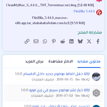
CleanMyMac_X_4.6.0__TNT_Torrentmac.net.dmg [52.48 MB]
FileZilla 3.44.0
FileZilla_3.44.0_macosx-
x86.app.tar_shababalrafedain.com.bz2 [9.59 MB]
مشاركة المنتج
X
فيسبوك
Bluesky
LinkedIn
Reddit
Pinterest
WhatsApp
الرابط
البريد الإلكتروني
محتوى مشابه
الاكثر مشاهدة
عرض المزيد
ازالة حقل اضافة موضوع جديد داخل الاقسام
1.0.0
Ibn AliraQ
2019-06-13
ارشيف المنتجات
ازالة خيار نشر موضوع سريع في زين فورو
1.0.0
أيقونة المنتج
Ibn AliraQ
2019-07-02
ارشيف المنتجات
تحسين عرض بنرات الاعضاء - زين فورو
1.0.0