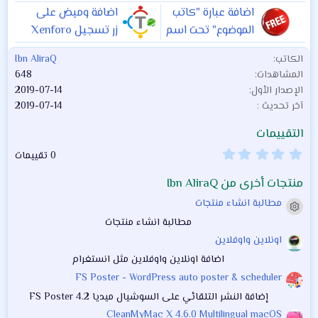
اضافة عبارة "كاتب
اضافة وميض على
الموضوع" تحت اسم
زر تسجيل Xenforo
العضو صاحب
1.0.0
2.x
الكاتب
Ibn AliraQ
المشاركة
1.0.0
المشاهدات
648
الإصدار الأول
2019-07-14
آخر تحديث
2019-07-14
التقييمات
0
0 تقييمات
.
0
منتجات أخرى من Ibn AliraQ
0
ن
مطالبة انشاء منتجات
ج
أيقونة المنتج
و
مطالبة انشاء منتجات
م
اونلاين واوفلاين
اضافة اونلاين واوفلاين مثل انستغرام
FS Poster - WordPress auto poster & scheduler
إضافة النشر التلقائي على السوشيال ميديا FS Poster 4.2
CleanMyMac X 4.6.0 Multilingual macOS