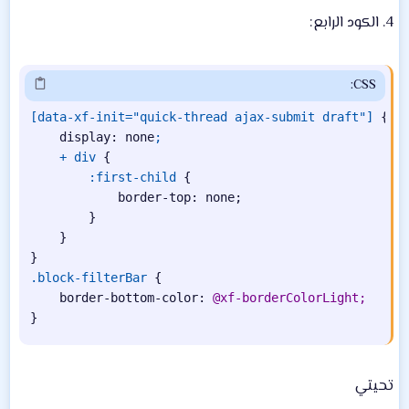
4. الكود الرابع:
CSS:
[data-xf-init="quick-thread ajax-submit draft"]
{
display
:
 none
;

    + div
{
:first-child
{
border-top
:
 none
;
}
}
}
.block-filterBar
{
border-bottom-color
:
@xf-borderColorLight
;
}
تحيتي