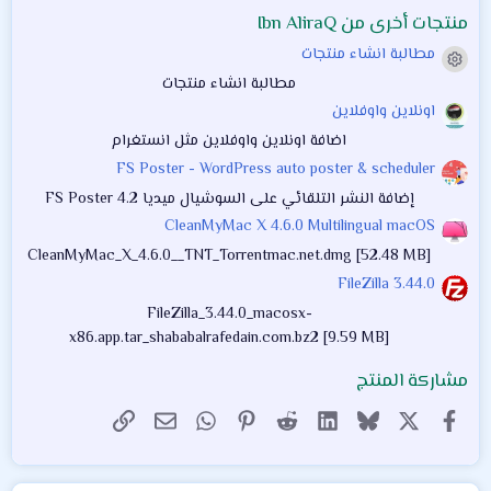
منتجات أخرى من Ibn AliraQ
مطالبة انشاء منتجات
أيقونة المنتج
مطالبة انشاء منتجات
اونلاين واوفلاين
اضافة اونلاين واوفلاين مثل انستغرام
FS Poster - WordPress auto poster & scheduler
إضافة النشر التلقائي على السوشيال ميديا FS Poster 4.2
CleanMyMac X 4.6.0 Multilingual macOS
CleanMyMac_X_4.6.0__TNT_Torrentmac.net.dmg [52.48 MB]
FileZilla 3.44.0
FileZilla_3.44.0_macosx-
x86.app.tar_shababalrafedain.com.bz2 [9.59 MB]
مشاركة المنتج
X
فيسبوك
Bluesky
LinkedIn
Reddit
Pinterest
WhatsApp
الرابط
البريد الإلكتروني