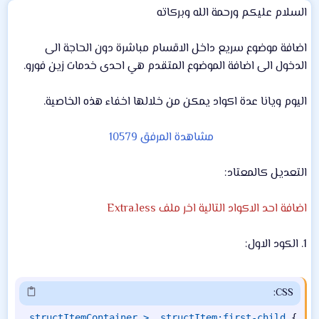
ش
السلام عليكم ورحمة الله وبركاته
ا
ء
اضافة موضوع سريع داخل الاقسام مباشرة دون الحاجة الى
الدخول الى اضافة الموضوع المتقدم هي احدى خدمات زين فورو.
اليوم ويانا عدة اكواد يمكن من خلالها اخفاء هذه الخاصية.
مشاهدة المرفق 10579
التعديل كالمعتاد:
اضافة احد الاكواد التالية اخر ملف Extra.less
1. الكود الاول:
CSS:
.structItemContainer > .structItem:first-child
{