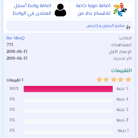
اضافة صورة خاصة
اضافة روابط أسفل
للاقسام بدلا من
المنتدى في الروابط
الخطوط الافتراضية
السريعة
1.0.0
سليم البصري
و
إدريس
1.0.0
ا
ل
الكاتب
Ibn AliraQ
ت
المشاهدات
773
ف
الإصدار الأول
2019-06-13
ا
آخر تحديث
2019-06-13
ع
ل
التقييمات
ا
ت
5
1 تقييمات
.
:
0
5 نجمة
100%
0
ن
4 نجمة
0%
ج
و
3 نجمة
0%
م
2 نجمة
0%
1 نجمة
0%