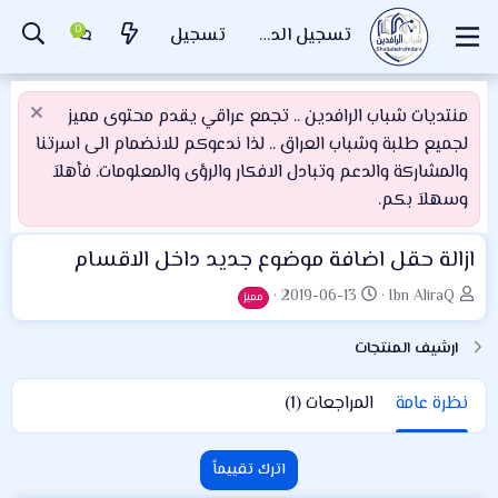
تسجيل الدخول
تسجيل
منتديات شباب الرافدين .. تجمع عراقي يقدم محتوى مميز
لجميع طلبة وشباب العراق .. لذا ندعوكم للانضمام الى اسرتنا
والمشاركة والدعم وتبادل الافكار والرؤى والمعلومات. فأهلاَ
وسهلاَ بكم.
ازالة حقل اضافة موضوع جديد داخل الاقسام
ا
ت
2019-06-13
Ibn AliraQ
مميز
ل
ا
ك
ر
ارشيف المنتجات
ا
ي
ت
خ
نظرة عامة
المراجعات (1)
ب
ا
ل
إ
اترك تقييماً
ن