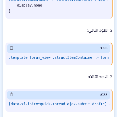
display
:
}
2. الكود الثاني:
CSS:
.template-forum_view .structItemContainer > form.st
3. الكود الثالث:
CSS:
[data-xf-init="quick-thread ajax-submit draft"]
{
d