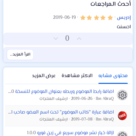
أحدث المراجعات
5
إدريس
2019-06-19
.
0
احسنت
0
ت
ت
ن
0
ج
أ
ص
و
ي
و
م
اقرأ المزيد…
ي
ي
د
ت
س
محتوى مشابه
الاكثر مشاهدة
عرض المزيد
ل
ب
اضافة رابط الموضوع وربطه بعنوان الموضوع للنسخة xF2.1
1.0.0
ي
أيقونة المنتج
Ibn AliraQ
2019-06-26
ارشيف المنتجات
اضافة عبارة "كاتب الموضوع" تحت اسم العضو صاحب المشاركة
Ibn AliraQ
2019-07-08
ارشيف المنتجات
ازالة خيار نشر موضوع سريع في زين فورو
1.0.0