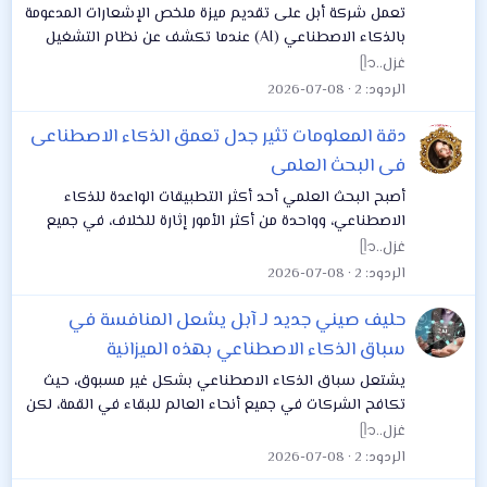
تعمل شركة أبل على تقديم ميزة ملخص الإشعارات المدعومة
بالذكاء الاصطناعي (AI) عندما تكشف عن نظام التشغيل
iOS 18 في المؤتمر العالمي للمطورين (WWDC) 2024، وفقًا
غزل..ᥫ᭡
للتقرير، و من المرجح أن تكشف شركة...
الردود
2
2026-07-08
دقة المعلومات تثير جدل تعمق الذكاء الاصطناعى
فى البحث العلمى
أصبح البحث العلمي أحد أكثر التطبيقات الواعدة للذكاء
الاصطناعي، وواحدة من أكثر الأمور إثارة للخلاف، في جميع
أنحاء العالم، تعمل شركات التكنولوجيا على توجيه القوة
غزل..ᥫ᭡
التحليلية للذكاء الاصطناعي إلى أدوات...
الردود
2
2026-07-08
حليف صيني جديد لـ آبل يشعل المنافسة في
سباق الذكاء الاصطناعي بهذه الميزانية
يشتعل سباق الذكاء الاصطناعي بشكل غير مسبوق، حيث
تكافح الشركات في جميع أنحاء العالم للبقاء في القمة، لكن
المنافسة باتت أقوى بين شركات التكنولوجيا الكبرى في
غزل..ᥫ᭡
الولايات المتحدة ونظيراتها الصينية، على...
الردود
2
2026-07-08