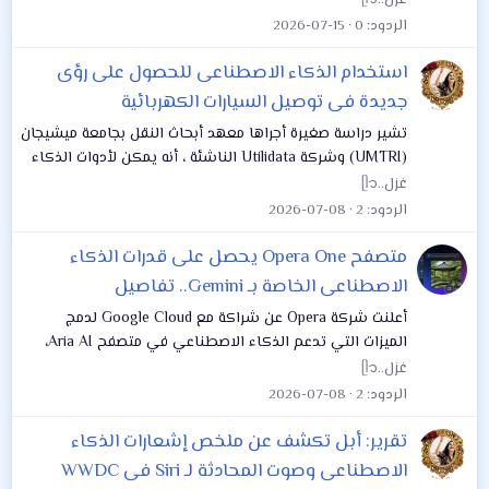
غزل..ᥫ᭡
صناعة التكنولوجيا التى تقود جهود...
الردود
0
2026-07-15
استخدام الذكاء الاصطناعى للحصول على رؤى
جديدة فى توصيل السيارات الكهربائية
تشير دراسة صغيرة أجراها معهد أبحاث النقل بجامعة ميشيجان
(UMTRI) وشركة Utilidata الناشئة ، أنه يمكن لأدوات الذكاء
الاصطناعي الجديدة أن توفر للمرافق بيانات في الوقت الفعلي
غزل..ᥫ᭡
لجعل شبكة الكهرباء وشحن...
الردود
2
2026-07-08
متصفح Opera One يحصل على قدرات الذكاء
الاصطناعى الخاصة بـ Gemini.. تفاصيل
أعلنت شركة Opera عن شراكة مع Google Cloud لدمج
الميزات التي تدعم الذكاء الاصطناعي في متصفح Aria AI،
وكجزء من التعاون، سيتم الآن تشغيل روبوت الدردشة المدعم
غزل..ᥫ᭡
بالذكاء الاصطناعي (AI) المدمج في متصفح...
الردود
2
2026-07-08
تقرير: أبل تكشف عن ملخص إشعارات الذكاء
الاصطناعى وصوت المحادثة لـ Siri فى WWDC