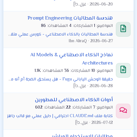
2026-06-20
غزل..ᥫ᭡
هندسة المطالبات Prompt Engineering
المواضيع
1
المشاركات
4
المشاهدات
86
هندسة المطالبات بالذكاء الاصطناعي - كورس عملي متقدم
Ibn AliraQ
2026-06-27
نماذج الذكاء الاصطناعي AI Models &
Architectures
المواضيع
10
المشاركات
36
المشاهدات
1.1K
حقيقة الوحش الياباني Fugu - هل يستحق الضجة أم أنه محرقة توكنز؟
2026-06-28
غزل..ᥫ᭡
أدوات الذكاء الاصطناعي للمطورين
المواضيع
7
المشاركات
22
المشاهدات
602
كتابة ملف CLAUDE.md احترافي | دليل عملي مع قالب جاهز
2026-07-12
غزل..ᥫ᭡
مطالبات للاستخدام المباشر