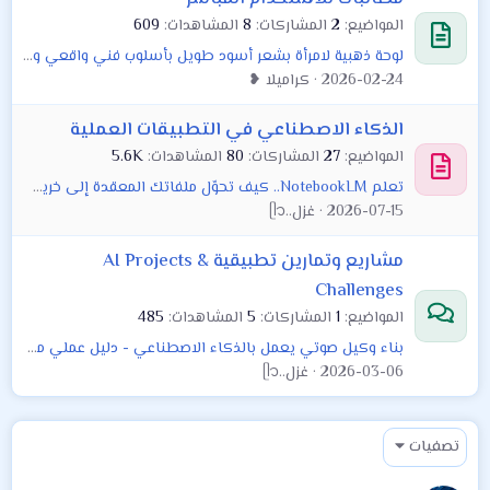
المواضيع
2
المشاركات
8
المشاهدات
609
لوحة ذهبية لامرأة بشعر أسود طويل بأسلوب فني واقعي وهادئ
2026-02-24
كراميلا ❥
الذكاء الاصطناعي في التطبيقات العملية
المواضيع
27
المشاركات
80
المشاهدات
5.6K
تعلم NotebookLM.. كيف تحوّل ملفاتك المعقدة إلى خريطة ذهنية تفاعلية؟ (12)
2026-07-15
غزل..ᥫ᭡
مشاريع وتمارين تطبيقية AI Projects &
Challenges
المواضيع
1
المشاركات
5
المشاهدات
485
بناء وكيل صوتي يعمل بالذكاء الاصطناعي - دليل عملي من الفكرة إلى النشر
2026-03-06
غزل..ᥫ᭡
تصفيات