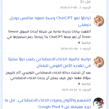
وUber التي بدأت بدورها البحث عن طرق للسيطرة على
غزل..ᥫ᭡
النفقات المتزايدة المرتبطة باستخدام تقنيات...
الردود
2
2026-07-08
تباطؤ نمو ChatGPT وسط صعود منافس جوجل
جيمينى
أظهرت بيانات جديدة صادرة عن شركة أبحاث السوق Sensor
Tower أن نمو منصة ChatGPT بدأ يتباطأ، رغم استمرارها في
صدارة سوق روبوتات الدردشة الذكية على مستوى العالم،
كراميلا ❥
ويستحوذ تطبيق OpenAI على حوالي 50% من...
الردود
1
2026-03-06
دراسة عالمية: الذكاء الاصطناعي يلعب دورًا سلبيًا
في تهديد الأمن القومي للبلدان
بعد أن تلاشت حداثة الذكاء الاصطناعي التوليدي، أثار كثيرون
سؤالاً مهما، حول كيف يمكن أن يحدث الذكاء الاصطناعي
تأثيراً في العالم الحقيقي، فبعد انتشار روبوتات الدردشة،
كراميلا ❥
باعتبارها محطة واحدة للبحث...
الردود
6
2025-01-14
التصميم والألوان وميزات الذكاء الاصطناعى.. كل ما
تريد معرفته عن Google Pixel 9