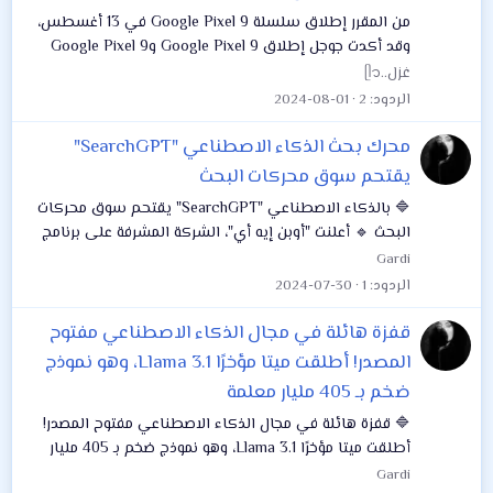
من المقرر إطلاق سلسلة Google Pixel 9 في 13 أغسطس،
وقد أكدت جوجل إطلاق Google Pixel 9 وGoogle Pixel 9
Pro، في إعلان تشويقي، تم الكشف عن تصميم اللوحة
غزل..ᥫ᭡
الخلفية لهذين الجهازين، ويقدم الإعلان التشويقي...
الردود
2
2024-08-01
محرك بحث الذكاء الاصطناعي "SearchGPT"
يقتحم سوق محركات البحث
🔷 بالذكاء الاصطناعي "SearchGPT" يقتحم سوق محركات
البحث 🔹 أعلنت "أوبن إيه أي"، الشركة المشرفة على برنامج
"تشات جي بي تي"، الخميس، اقتحامها مضمار المنافسة في
Gardi
صناعة محركات البحث على الإنترنت بـ...
الردود
1
2024-07-30
قفزة هائلة في مجال الذكاء الاصطناعي مفتوح
المصدر! أطلقت ميتا مؤخرًا Llama 3.1، وهو نموذج
ضخم بـ 405 مليار معلمة
🔷 قفزة هائلة في مجال الذكاء الاصطناعي مفتوح المصدر!
أطلقت ميتا مؤخرًا Llama 3.1، وهو نموذج ضخم بـ 405 مليار
معلمة، ليصبح أكبر وأكثر نماذج الذكاء الاصطناعي مفتوح
Gardi