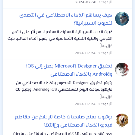
المصدر تقدمًا على الإطلاق! 🔹 يُعدّ...
الردود
1
2024-07-30
كيف يساهم الذكاء الاصطناعى في التصدى
للحروب السيبرانية؟
غيرت الحرب السيبرانية المعارك المعاصرة، مم أثر على الأمن
القومي والبنية التحتية الأساسية في جميع أنحاء العالم، حيث
تستخدم الدول القومية والمنظمات الدولية أنظمة الكمبيوتر
غزل..ᥫ᭡
والشبكات والتكنولوجيا...
الردود
2
2024-07-24
تطبيق Microsoft Designer يصل إلى iOS
وAndroid بالذكاء الاصطناعى
يتوفر تطبيق Designer المدعوم بالذكاء الاصطناعي من
مايكروسوفت اليوم لمستخدمي iOS وAndroid. ويتيح لك
Microsoft Designer استخدام القوالب لإنشاء صور مخصصة
غزل..ᥫ᭡
وملصقات وبطاقات تهنئة ودعوات والمزيد، ويمكن...
الردود
2
2024-07-24
يوتيوب يمنح صلاحيات خاصة للإبلاغ عن مقاطع
فيديو الذكاء الاصطناعى وإزالتها
يعد تهديد محتوى الذكاء الاصطناعي حقيقيًا على منصات