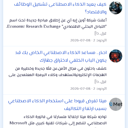
كيف يعيد الذكاء الاصطناعى تشكيل الوظائف
والاقتصاد؟
أعلنت شركة أوبن إيه آي عن إطلاق مبادرة جديدة تحت اسم
"التبادل البحثي الاقتصادي" Economic Research Exchange،
بهدف دعم الأبحاث المستقلة التي تدرس التأثيرات الاقتصادية
غزل..ᥫ᭡
الفعلية للذكاء الاصطناعي على...
الردود
2
2026-07-08
احذر.. مساعد الذكاء الاصطناعي الخاص بك قد
يكون الباب الخلفي لاختراق جهازك
كشف باحثون في مجال الأمن،عن فئة جديدة وخطيرة من
الهجمات الإلكترونيةتستهدف وكلاء البرمجة المعتمدين على
الذكاء الاصطناعي، حيث أطلقوا عليها اسم اختطاف الوكلاء
غزل..ᥫ᭡
وهي تقنية خبيثة تسمح للمهاجمين بخداع...
الردود
2
2026-07-08
ميتا تفرض قيودا على استخدام الذكاء الاصطناعي
بسبب ارتفاع التكاليف
تواجه شركة ميتا ارتفاعًا متسارعًا في فاتورة الذكاء
الاصطناعي، لتنضم إلى شركات تقنية كبرى مثل Microsoft