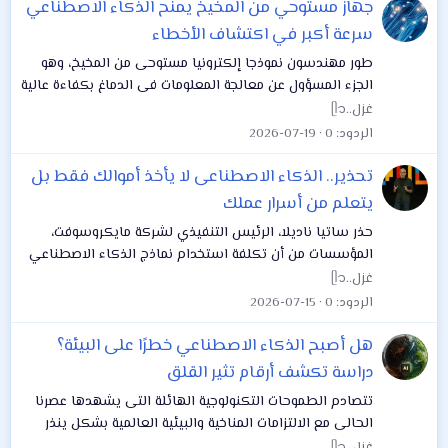
جهاز مستوحي من المخيخ يمنح الذكاء الاصطناعي
سرعة أكبر في اكتشاف الأخطاء
طور مهندسون نموذجا إلكترونيا مستوحى من المخيخ، وهو
الجزء المسؤول عن معالجة المعلومات فى الدماغ بكفاءة عالية
دون استهلاك طاقة كبيرة فى المهام الروتينية، ويعتمد
غزل..ᥫ᭡
الجهاز على ترانزستور ذاكرة يجمع بين...
الردود
0
2026-07-19
تحذير.. الذكاء الاصطناعى لا يأخذ أموالك فقط بل
يتعلم من أسرار عملك
حذر ساتيا ناديلا، الرئيس التنفيذي لشركة مايكروسوفت،
المؤسسات من أن تكلفة استخدام نماذج الذكاء الاصطناعي
لا تتوقف عند قيمة الاشتراكات أو عدد الرموز المستخدمة، لأن
غزل..ᥫ᭡
الشركات قد تقدم في المقابل...
الردود
0
2026-07-15
هل أصبح الذكاء الاصطناعي خطرًا على البيئة؟
دراسة تكشف أرقام تثير القلق
تتصادم الطموحات التكنولوجية الهائلة التى يشهدها عصرنا
الحالى مع الالتزامات المناخية والبيئية العالمية بشكل ينذر
بالخطر، إذ يبرز تناقض جوهري ومثير للقلق يتمثل في أن