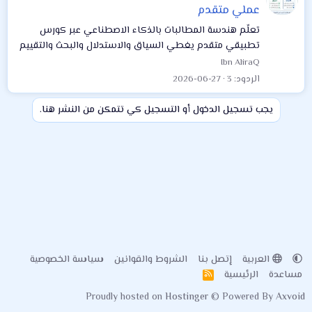
عملي متقدم
تعلّم هندسة المطالبات بالذكاء الاصطناعي عبر كورس
تطبيقي متقدم يغطي السياق والاستدلال والبحث والتقييم
والأمان، مع قوالب وتمارين ومشروع نهائي.
Ibn AliraQ
الردود
3
2026-06-27
يجب تسجيل الدخول أو التسجيل كي تتمكن من النشر هنا.
العربية
إتصل بنا
الشروط والقوانين
سياسة الخصوصية
مساعدة
الرئيسية
R
S
Proudly hosted on
Hostinger
© Powered By
Axvoid
S