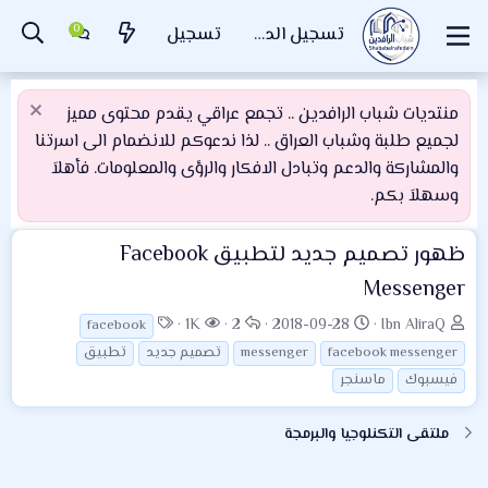
تسجيل الدخول
تسجيل
منتديات شباب الرافدين .. تجمع عراقي يقدم محتوى مميز
لجميع طلبة وشباب العراق .. لذا ندعوكم للانضمام الى اسرتنا
والمشاركة والدعم وتبادل الافكار والرؤى والمعلومات. فأهلاَ
وسهلاَ بكم.
ظهور تصميم جديد لتطبيق Facebook
Messenger
ب
ت
ا
ا
ا
1K
2
2018-09-28
Ibn AliraQ
facebook
ا
ا
ل
ل
ل
facebook messenger
messenger
تصميم جديد
تطبيق
د
ر
ر
م
و
فيسبوك
ماسنجر
ئ
ي
د
ش
س
ا
خ
و
ا
و
ملتقى التكنلوجيا والبرمجة
ل
ا
د
ه
م
م
ل
د