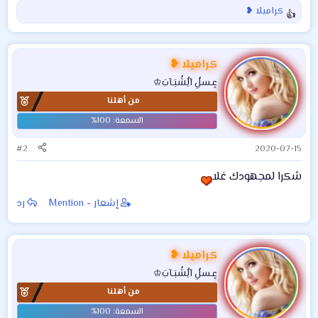
كراميلا ❥
ا
ل
ت
ف
كراميلا ❥
ا
عٍـسلُِ آلُِشُبَـآبَ♔
ع
من أهلنا
ل
ا
ت
:
#2
2020-07-15
شكرا لمجهودك غلا
إشعار - Mention
رد
كراميلا ❥
عٍـسلُِ آلُِشُبَـآبَ♔
من أهلنا