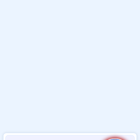
و
ب
ا
ض
د
ت
و
ء
ع