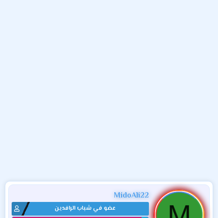
و
ب
ا
ض
د
ت
و
ء
ع
MidoAli22
M
عضو في شباب الرافدين