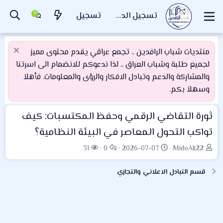
تسجيل الدخول
تسجيل
منتديات شباب الرافدين .. تجمع عراقي يقدم محتوى مميز
لجميع طلبة وشباب العراق .. لذا ندعوكم للانضمام الى اسرتنا
والمشاركة والدعم وتبادل الافكار والرؤى والمعلومات. فأهلاَ
وسهلاَ بكم.
ثورة التقاضي الرقمي وحفظ المكتسبات: كيف
تواكب التحول المعاصر في البيئة النظامية؟
ب
ت
ا
ا
31
0
2026-07-07
MidoAli22
ا
ا
ل
ل
د
ر
ر
م
قسم التبادل الاعلاني والتجاري
ئ
ي
د
ش
ا
خ
و
ا
ل
ا
د
ه
م
ل
د