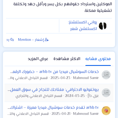
الموكلين واسترداد حقوقهم بكل يسر وبأقل جهد وتكلفة
تشغيلية ممكنة.
روابي اكستنشنز:
اكستنشن شعر
طبيعي يخلي
إشعار - Mention
رد
إطلالتك تكمل بأناقة
محتوى مشابه
الاكثر مشاهدة
عرض المزيد
خدمات السوشيال ميديا من arhb tv – حضورك الرقمي صار أسهل!
Mahmoud Samir
2025-04-23
قسم التبادل الاعلاني والتجاري
بروتفوليو الاحترافي: مفتاحك للنجاح في سوق العمل الرقمي
غزل..ᥫ᭡
2024-03-25
قسم التبادل الاعلاني والتجاري
arhb tv تقدم خدمات سوشيال ميديا مميزة – اشتراك اي بي تي في لرفع مستوى تواجدك الرقمي
Mahmoud Samir
2025-04-21
قسم التبادل الاعلاني والتجاري