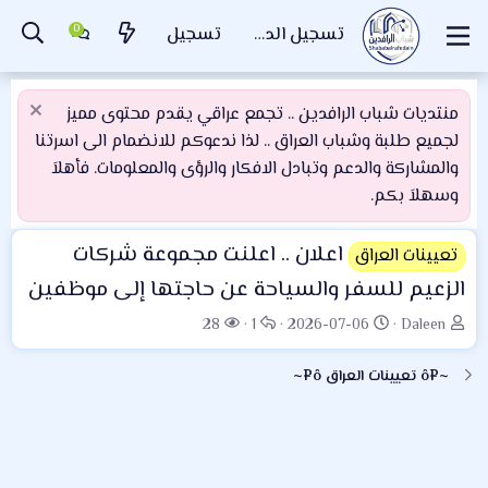
تسجيل الدخول
تسجيل
منتديات شباب الرافدين .. تجمع عراقي يقدم محتوى مميز
لجميع طلبة وشباب العراق .. لذا ندعوكم للانضمام الى اسرتنا
والمشاركة والدعم وتبادل الافكار والرؤى والمعلومات. فأهلاَ
وسهلاَ بكم.
اعلان .. اعلنت مجموعة شركات
تعيينات العراق
الزعيم للسفر والسياحة عن حاجتها إلى موظفين
ب
ت
ا
ا
28
1
2026-07-06
Daleen
ا
ا
ل
ل
د
ر
ر
م
~¤ô تعيينات العراق ô¤~
ئ
ي
د
ش
ا
خ
و
ا
ل
ا
د
ه
م
ل
د