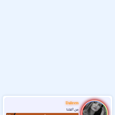
و
ب
ا
ض
د
ت
و
ء
ع
Daleen
من أهلنا