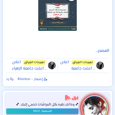
المصدر...
اعلان
اعلان
تعيينات العراق
تعيينات العراق
.. اعلنت جامعة
.. اعلنت جامعة الزهراء
الشعب عن فتح
(عليها السلام) عن
إشعار - Mention
رد
استمارة التقديم
فتح باب التعيين على
للتعيين على ملاكها
ملاكي مدارس الوارث
وكلية الهندسة
غزل..ᥫ᭡
وتكنولوجيا
💕 وكأنكِ زهرهَ ڪلٰ الٓفراشَاتَ تنتمي إليكِ .💕
المعلومات