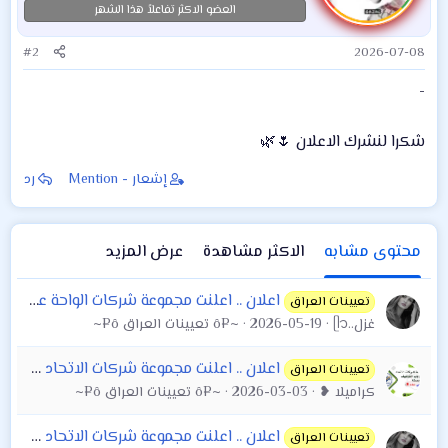
العضو الاكثر تفاعلاً هذا الشهر
#2
2026-07-08
-
شكرا لنشرك الاعلان 🌷🌿
إشعار - Mention
رد
محتوى مشابه
الاكثر مشاهدة
عرض المزيد
اعلان .. اعلنت مجموعة شركات الواحة عن استمارات التقديم على عدد من الوظائف
تعيينات العراق
غزل..ᥫ᭡
2026-05-19
~¤ô تعيينات العراق ô¤~
اعلان .. اعلنت مجموعة شركات الاتحاد عن فتح باب التوظيف بصفة (محامي عدد 5)
تعيينات العراق
كراميلا ❥
2026-03-03
~¤ô تعيينات العراق ô¤~
اعلان .. اعلنت مجموعة شركات الاتحاد عن توفر وظائف شاغرة (عدد 80)
تعيينات العراق