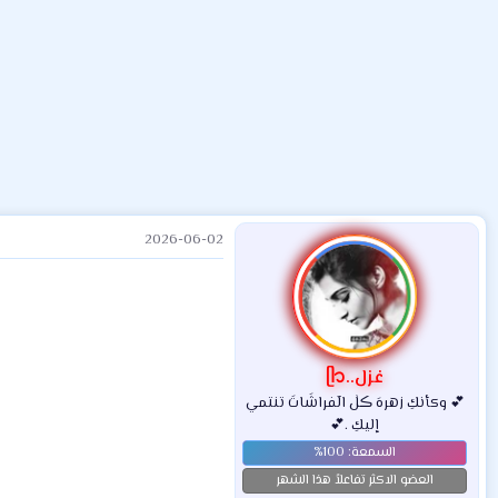
ض
د
ت
و
ء
ع
2026-06-02
غزل..ᥫ᭡
💕 وكأنكِ زهرهَ ڪلٰ الٓفراشَاتَ تنتمي
إليكِ .💕
العضو الاكثر تفاعلاً هذا الشهر