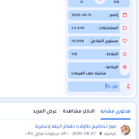
0
118
إنضم
2021-10-11
المشاركات
54,449
مستوى التفاعل
19,098
النقاط
118
الإقامة
مختبئه خلف الغيمات
غزل..ᥫ᭡
محتوى مشابه
الاكثر مشاهدة
عرض المزيد
صور تصاميم طاولات طعام انيقة وعصرية
كراميلا ❥
2020-08-07
~¤ô ديكورات منازل ô¤~