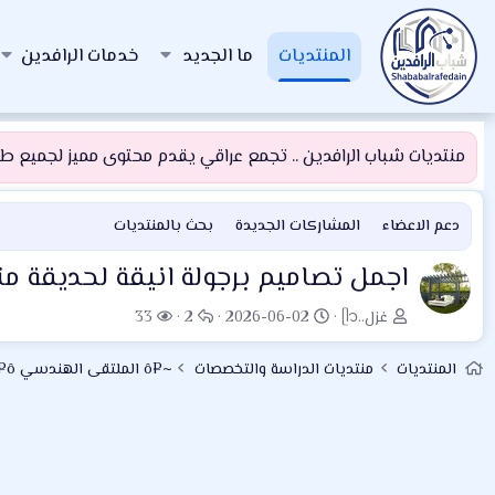
المنتديات
ما الجديد
خدمات الرافدين
منتديات شباب الرافدين .. تجمع عراقي يقدم محتوى مميز لجميع طلبة
دعم الاعضاء
المشاركات الجديدة
بحث بالمنتديات
اجمل تصاميم برجولة انيقة لحديقة من
ب
ت
ا
ا
غزل..ᥫ᭡
2026-06-02
2
33
ا
ا
ل
ل
د
ر
ر
م
المنتديات
منتديات الدراسة والتخصصات
~¤ô الملتقى الهندسي ô¤~
ئ
ي
د
ش
ا
خ
و
ا
ل
ا
د
ه
م
ل
د
و
ب
ا