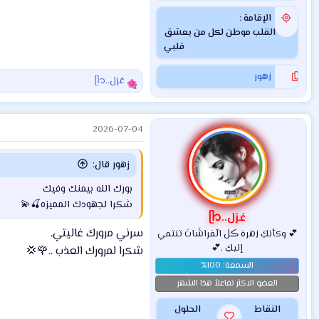
الإقامة
القلب موطن لكل من يعشق
قلبي
زهور
غزل..ᥫ᭡
ا
ل
ت
2026-07-04
ف
ا
ع
زهور قال:
ل
ا
بورك الله بيمنك وفيك
ت
شكرا لجهودك المميزه🍒💫
:
غزل..ᥫ᭡
سرني مرورك غاليتي.
💕 وكأنكِ زهرهَ ڪلٰ الٓفراشَاتَ تنتمي
إليكِ .💕
شكرا لمرورك العذب ..🌹💢
العضو الاكثر تفاعلاً هذا الشهر
النقاط
الحلول