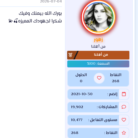
2026-07-04
ف
ا
بورك الله بيمنك وفيك
ع
ل
شكرا لجهودك المميزه🍒💫
ا
ت
:
زهور
من أهلنا
من أهلنا
النقاط
الحلول
0
268
إنضم
2021-10-30
المشاركات
19,902
مستوى التفاعل
10,477
النقاط
268