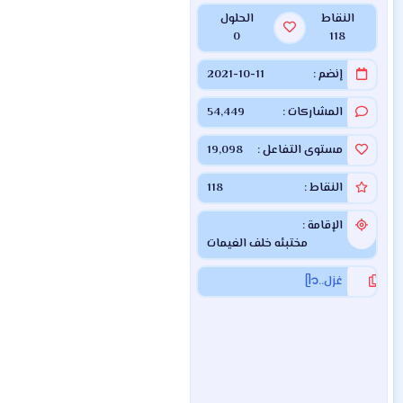
النقاط
الحلول
0
118
إنضم
2021-10-11
المشاركات
54,449
مستوى التفاعل
19,098
النقاط
118
الإقامة
مختبئه خلف الغيمات
غزل..ᥫ᭡