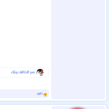
سر الاناقه بيتك
زهور
ا
ل
ت