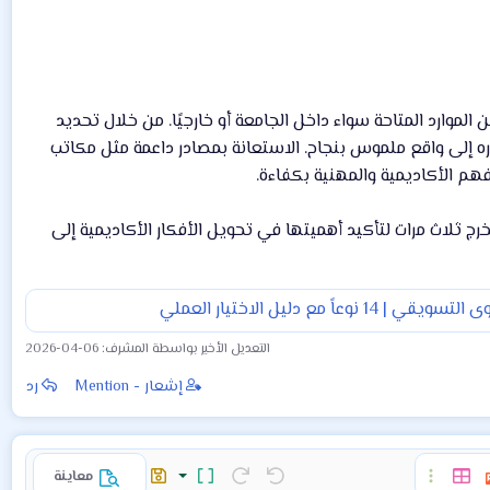
موارد المتاحة سواء داخل الجامعة أو خارجيًا. من خلال تحديد
ره إلى واقع ملموس بنجاح. الاستعانة بمصادر داعمة مثل مكاتب
م الأكاديمية والمهنية بكفاءة.
ب لعمل مشاريع التخرج ثلاث مرات لتأكيد أهميتها في تحويل الأفكار الأكاديمية إلى
| 14 نوعاً مع دليل الاختيار العملي
التعديل الأخير بواسطة المشرف:
2026-04-06
إشعار - Mention
رد
معاينة
ا
ات
إدراج جدول
خيارات إضافية…
تراجع
إعادة
تبديل الـ BB code
المسودات