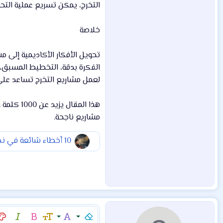
التخرج، يمكن تسريع عملية التح
خلاصة
تحويل الأفكار الأكاديمية إلى م
الفكرة بدقة، التخطيط المسبق، 
لعمل مشاريع التخرج تساعد على
مشاريع ناجحة.
إزالة التنسيق
عائلة الخط
حجم الخط
غامق
مائل
لو