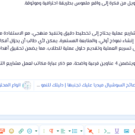
ويل من فكرة إلى واقع ملموس بطريقة احترافية وموثوقة.
شاريع عملية يحتاج إلى تخطيط دقيق وتنفيذ منهجي، مع الاستفادة من ال
إنشاء نموذج أولي، والمتابعة المستمرة، يمكن لأي طالب أن يحوّل أفكا
 تسريع العملية وتقديم حلول عملية للطلاب، مما يضمن تحقيق أهدافه
هذا المقال يزيد عن 1000 كلمة ويتضمن 4 عناوين فرعية واضحة، مع ذكر عبارة مكات
10 أخطاء شائعة في نصائح السوشيال ميديا عليك تجنبها | دليلك للنمو السليم في صناعة المحتوى
انواع المحتوى التسويقي 
ن النص
إدراج صورة
مسطر
كود مضمن
خيارات إضافية…
قائمة
المحاذاة
تنسيق الفقرة
إخفاء
خيارات إضافية…
إدراج رابط
ميدي
الإبتسام