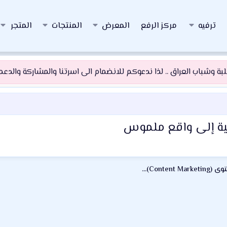
ترفيه
مركز الرفع
المعرض
المنتجات
المتجر
 وشباب العراق .. لذا ندعوكم للانضمام الى اسرتنا والمشاركة والدعم و
ية إلى واقع ملموس
~¤ô التسويق بالمحتوى (Content Marketing) ô¤~