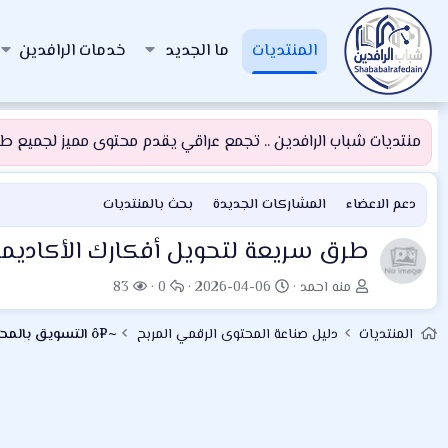
المنتديات
ما الجديد
خدمات الرافدين
منتديات شباب الرافدين .. تجمع عراقي يقدم محتوى مميز لجميع طلبة
دعم الاعضاء
المشاركات الجديدة
بحث بالمنتديات
طرق سريعة لتحويل أفكارك الأكاديم
ب
ت
ا
ا
منه احمد
2026-04-06
0
83
ا
ا
ل
ل
د
ر
ر
م
المنتديات
دليل صناعة المحتوى الرقمي المربح
ئ
ي
د
ش
ا
خ
و
ا
ل
ا
د
ه
م
ل
د
و
ب
ا