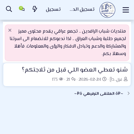
تسجيل الدخول
تسجيل
منتديات شباب الرافدين .. تجمع عراقي يقدم محتوى مميز
لجميع طلبة وشباب العراق .. لذا ندعوكم للانضمام الى اسرتنا
والمشاركة والدعم وتبادل الافكار والرؤى والمعلومات. فأهلاَ
وسهلاَ بكم.
شنو تعطي العضو اللي قبل من ثلاجتكم؟
ب
ت
ا
ا
غزل..ᥫ᭡
2026-02-24
21
173
ا
ا
ل
ل
د
ر
ر
م
~¤ô الملتقى الترفيهي ô¤~
ئ
ي
د
ش
ا
خ
و
ا
ل
ا
د
ه
م
ل
د
و
ب
ا
ض
د
ت