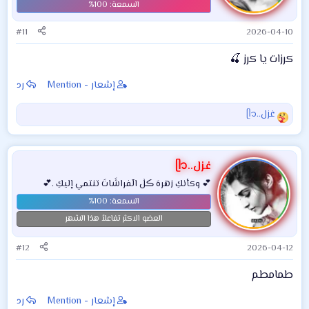
#11
2026-04-10
كرزات يا كرز 🍒
إشعار - Mention
رد
غزل..ᥫ᭡
ا
ل
ت
ف
غزل..ᥫ᭡
ا
💕 وكأنكِ زهرهَ ڪلٰ الٓفراشَاتَ تنتمي إليكِ .💕
ع
ل
ا
العضو الاكثر تفاعلاً هذا الشهر
ت
:
#12
2026-04-12
طمامطم
إشعار - Mention
رد