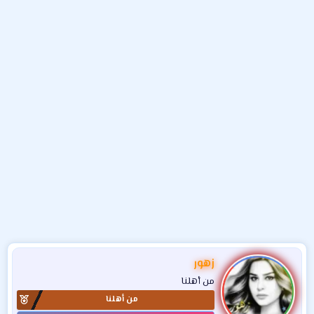
و
ء
ع
زهور
من أهلنا
من أهلنا