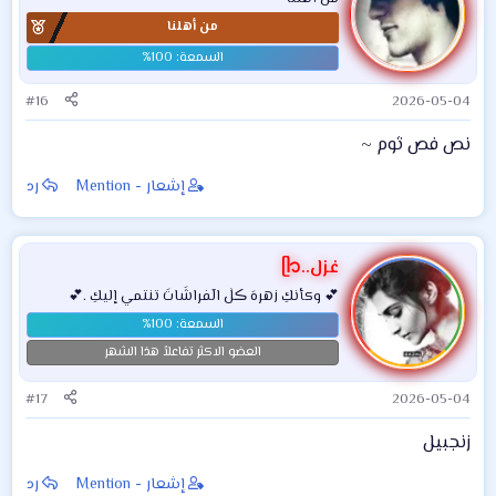
من أهلنا
#16
2026-05-04
نص فص ثوم ~
إشعار - Mention
رد
غزل..ᥫ᭡
💕 وكأنكِ زهرهَ ڪلٰ الٓفراشَاتَ تنتمي إليكِ .💕
العضو الاكثر تفاعلاً هذا الشهر
#17
2026-05-04
زنجبيل
إشعار - Mention
رد