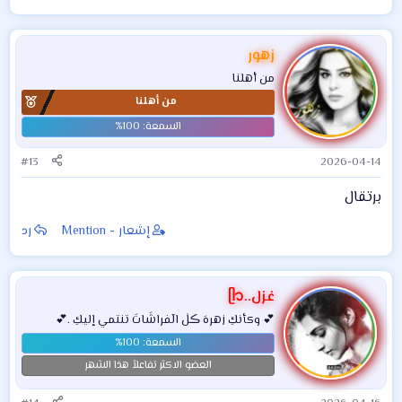
زهور
من أهلنا
من أهلنا
#13
2026-04-14
برتقال
إشعار - Mention
رد
غزل..ᥫ᭡
💕 وكأنكِ زهرهَ ڪلٰ الٓفراشَاتَ تنتمي إليكِ .💕
العضو الاكثر تفاعلاً هذا الشهر