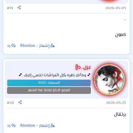
#19
2026-05-05
-
كمون
إشعار - Mention
رد
غزل..ᥫ᭡
💕 وكأنكِ زهرهَ ڪلٰ الٓفراشَاتَ تنتمي إليكِ .💕
العضو الاكثر تفاعلاً هذا الشهر
#20
2026-05-25
برتقال
إشعار - Mention
رد