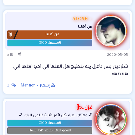
ALOSH ~
من أهلنا
من أهلنا
#18
2026-05-05
شتردين بس ياغزل يله بنطيج كل المنكا الي احب اكلها اني
ههههه
إشعار - Mention
رد
غزل..ᥫ᭡
💕 وكأنكِ زهرهَ ڪلٰ الٓفراشَاتَ تنتمي إليكِ .💕
العضو الاكثر تفاعلاً هذا الشهر