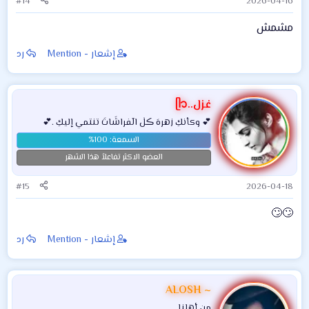
#14
2026-04-16
مشمش
إشعار - Mention
رد
غزل..ᥫ᭡
💕 وكأنكِ زهرهَ ڪلٰ الٓفراشَاتَ تنتمي إليكِ .💕
العضو الاكثر تفاعلاً هذا الشهر
#15
2026-04-18
🙄🙄
إشعار - Mention
رد
ALOSH ~
من أهلنا