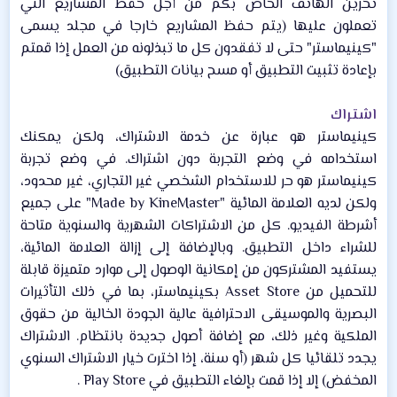
تخزين الهاتف الخاص بكم من أجل حفظ المشاريع التي
تعملون عليها (يتم حفظ المشاريع خارجا في مجلد يسمى
"كينيماستر" حتى لا تفقدون كل ما تبذلونه من العمل إذا قمتم
بإعادة تثبيت التطبيق أو مسح بيانات التطبيق)​
اشتراك
كينيماستر هو عبارة عن خدمة الاشتراك، ولكن يمكنك
استخدامه في وضع التجربة دون اشتراك. في وضع تجربة
كينيماستر هو حر للاستخدام الشخصي غير التجاري، غير محدود،
ولكن لديه العلامة المائية "Made by KineMaster" على جميع
أشرطة الفيديو. كل من الاشتراكات الشهرية والسنوية متاحة
للشراء داخل التطبيق. وبالإضافة إلى إزالة العلامة المائية،
يستفيد المشتركون من إمكانية الوصول إلى موارد متميزة قابلة
للتحميل من Asset Store بكينيماستر، بما في ذلك التأثيرات
البصرية والموسيقى الاحترافية عالية الجودة الخالية من حقوق
الملكية وغير ذلك، مع إضافة أصول جديدة بانتظام. الاشتراك
يجدد تلقائيا كل شهر (أو سنة، إذا اخترت خيار الاشتراك السنوي
المخفض) إلا إذا قمت بإلغاء التطبيق في Play Store .​