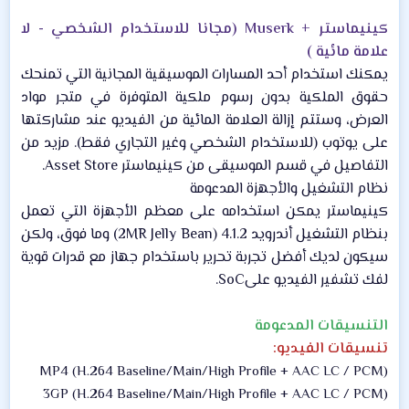
كينيماستر + Muserk (مجانا للاستخدام الشخصي - لا
علامة مائية )
يمكنك استخدام أحد المسارات الموسيقية المجانية التي تمنحك
حقوق الملكية بدون رسوم ملكية المتوفرة في متجر مواد
العرض، وستتم إزالة العلامة المائية من الفيديو عند مشاركتها
على يوتوب (للاستخدام الشخصي وغير التجاري فقط). مزيد من
التفاصيل في قسم الموسيقى من كينيماستر Asset Store.​
نظام التشغيل والأجهزة المدعومة​
كينيماستر يمكن استخدامه على معظم الأجهزة التي تعمل
بنظام التشغيل أندرويد 4.1.2 (2MR Jelly Bean) وما فوق، ولكن
سيكون لديك أفضل تجربة تحرير باستخدام جهاز مع قدرات قوية
لفك تشفير الفيديو علىSoC.​
التنسيقات المدعومة
تنسيقات الفيديو:
MP4 (H.264 Baseline/Main/High Profile + AAC LC / PCM)
3GP (H.264 Baseline/Main/High Profile + AAC LC / PCM)