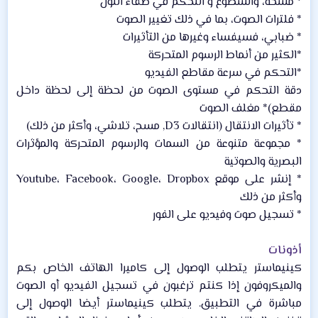
* مسحة، والسطوع و التحكم في صفاء اللون​
* فلترات الصوت، بما في ذلك تغيير الصوت​
* ضبابي، فسيفساء وغيرها من التأثيرات​
*الكثير من أنماط الرسوم المتحركة​
*التحكم في سرعة مقاطع الفيديو​
دقة التحكم في مستوى الصوت من لحظة إلى لحظة داخل
مقطع)* مغلف الصوت​
* تأثيرات الانتقال (انتقالات D3, مسح، تلاشي، وأكثر من ذلك)​
* مجموعة متنوعة من السمات والرسوم المتحركة والمؤثرات
البصرية والصوتية​
* إنشر على موقع Youtube، Facebook، Google، Dropbox
وأكثر من ذلك​
* تسجيل صوت وفيديو على الفور​
أذونات
كينيماستر يتطلب الوصول إلى كاميرا الهاتف الخاص بكم
والميكروفون إذا كنتم ترغبون في تسجيل الفيديو أو الصوت
مباشرة في التطبيق. يتطلب كينيماستر أيضا الوصول إلى