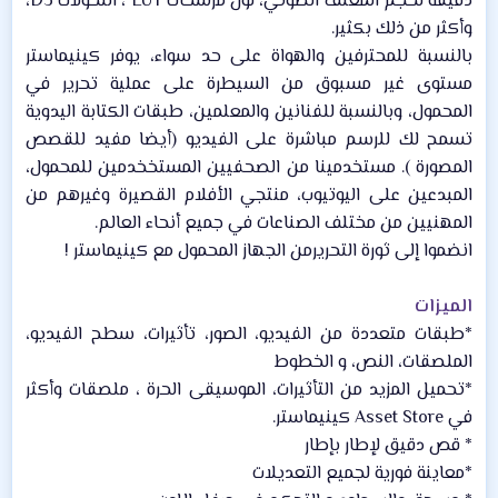
دقيقة لحجم المغلف الصوتي، لون مرشحات LUT ، التحولات D3،
وأكثر من ذلك بكثير.​
بالنسبة للمحترفين والهواة على حد سواء، يوفر كينيماستر
مستوى غير مسبوق من السيطرة على عملية تحرير في
المحمول، وبالنسبة للفنانين والمعلمين، طبقات الكتابة اليدوية
تسمح لك للرسم مباشرة على الفيديو (أيضا مفيد للقصص
المصورة ). مستخدمينا من الصحفيين المستخخدمين للمحمول،
المبدعين على اليوتيوب، منتجي الأفلام القصيرة وغيرهم من
المهنيين من مختلف الصناعات في جميع أنحاء العالم.​
انضموا إلى ثورة التحريرمن الجهاز المحمول مع كينيماستر !​
الميزات
*طبقات متعددة من الفيديو، الصور، تأثيرات، سطح الفيديو،
الملصقات، النص، و الخطوط​
*تحميل المزيد من التأثيرات، الموسيقى الحرة ، ملصقات وأكثر
في Asset Store كينيماستر.​
* قص دقيق لإطار بإطار​
*معاينة فورية لجميع التعديلات​