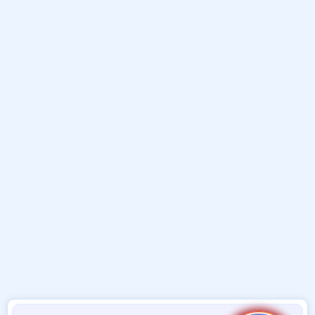
و
ب
ا
ض
د
ت
و
ء
ع