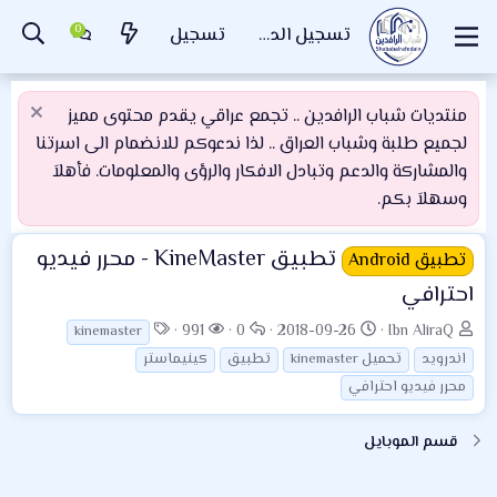
تسجيل الدخول
تسجيل
منتديات شباب الرافدين .. تجمع عراقي يقدم محتوى مميز
لجميع طلبة وشباب العراق .. لذا ندعوكم للانضمام الى اسرتنا
والمشاركة والدعم وتبادل الافكار والرؤى والمعلومات. فأهلاَ
وسهلاَ بكم.
تطبيق KineMaster - محرر فيديو
تطبيق Android
احترافي
ب
ت
ا
ا
ا
991
0
2018-09-26
Ibn AliraQ
kinemaster
ا
ا
ل
ل
ل
اندرويد
تحميل kinemaster
تطبيق
كينيماستر
د
ر
ر
م
و
محرر فيديو احترافي
ئ
ي
د
ش
س
ا
خ
و
ا
و
قسم الموبايل
ل
ا
د
ه
م
م
ل
د