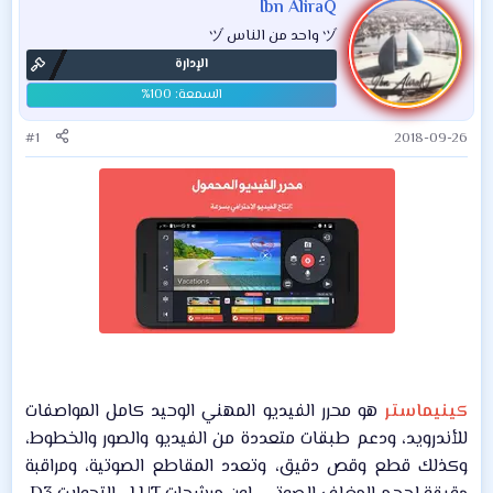
Ibn AliraQ
ヅ واحد من الناس ヅ
الإدارة
#1
2018-09-26
كينيماستر
هو محرر الفيديو المهني الوحيد كامل المواصفات
للأندرويد، ودعم طبقات متعددة من الفيديو والصور والخطوط،
وكذلك قطع وقص دقيق، وتعدد المقاطع الصوتية، ومراقبة