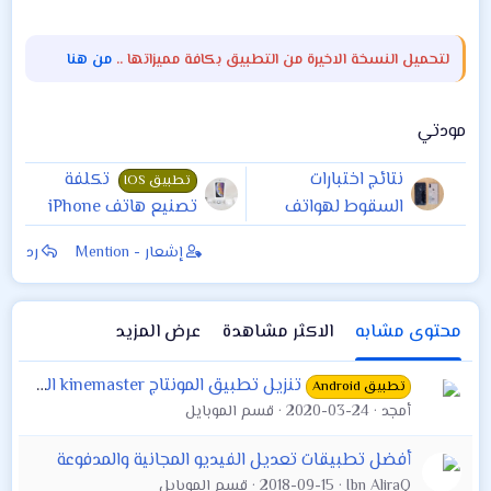
لتحميل النسخة الاخيرة من التطبيق بكافة مميزاتها ..
من هنا
مودتي​
نتائج اختبارات
تكلفة
تطبيق IOS
السقوط لهواتف
تصنيع هاتف iPhone
آيفون Xs و iPhone
Xs MAX ستصدمك!
إشعار - Mention
رد
Xs MAX
محتوى مشابه
الاكثر مشاهدة
عرض المزيد
تنزيل تطبيق المونتاج kinemaster الداكن مهكر التحديث الجديد 2020 الخرافي للاندرويد
تطبيق Android
أمجد
2020-03-24
قسم الموبايل
أفضل تطبيقات تعديل الفيديو المجانية والمدفوعة
Ibn AliraQ
2018-09-15
قسم الموبايل