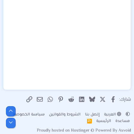
X
فيسبوك
Bluesky
LinkedIn
Reddit
Pinterest
WhatsApp
الرابط
البريد الإلكتروني
شارك:
أعلى
العربية
إتصل بنا
الشروط والقوانين
سياسة الخصوصية
مساعدة
الرئيسية
R
أسفل
S
Proudly hosted on
Hostinger
© Powered By
Axvoid
S