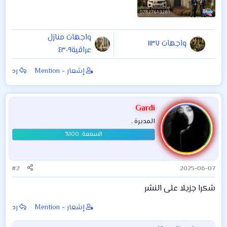
واجهات منازل
واجهات ١١٣٧
عراقية٤٣٠٩
إشعار - Mention
رد
Gardi
المديرة .
#2
2025-06-07
شكرا جزيلا على النشر
إشعار - Mention
رد