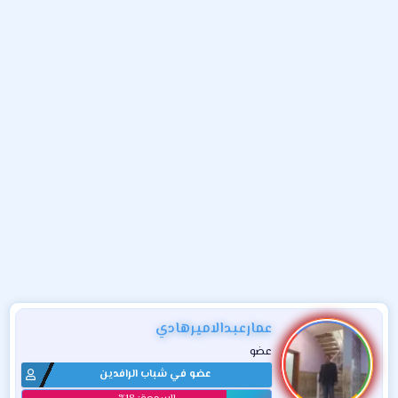
و
ء
ع
عمارعبدالاميرهادي
عضو
عضو في شباب الرافدين