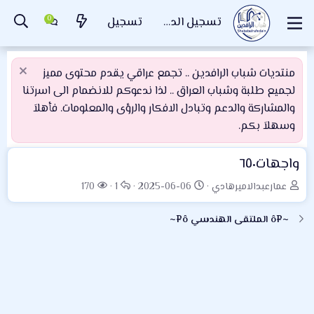
تسجيل الدخول
تسجيل
منتديات شباب الرافدين .. تجمع عراقي يقدم محتوى مميز
لجميع طلبة وشباب العراق .. لذا ندعوكم للانضمام الى اسرتنا
والمشاركة والدعم وتبادل الافكار والرؤى والمعلومات. فأهلاَ
وسهلاَ بكم.
واجهات٦٥٠
ب
ت
ا
ا
عمارعبدالاميرهادي
2025-06-06
1
170
ا
ا
ل
ل
د
ر
ر
م
~¤ô الملتقى الهندسي ô¤~
ئ
ي
د
ش
ا
خ
و
ا
ل
ا
د
ه
م
ل
د
و
ب
ا
ض
د
ت