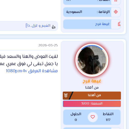
الإقامة
السعودية
غيمة فرح
الغيم
و
غزل..ᥫ᭡
ا
ل
ت
2026-03-25
ف
ا
لقيت العوض والهنا والسعد في
ع
ل
يا جعل تبقى لي فوق عمري عمر
ا
مشاهدة المرفق 1080p.m4v
ت
:
غيمة فرح
من أهلنا
من أهلنا
النقاط
الحلول
0
117