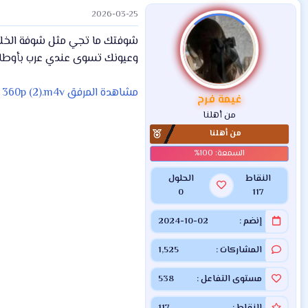
ت
2026-03-25
ف
ا
شوفتك ما تجي مثل شوفة الخل
ع
ل
وعيونك تسوى عندي عرب بأوطا
ا
ت
مشاهدة المرفق 360p (2).m4v
:
غيمة فرح
من أهلنا
من أهلنا
النقاط
الحلول
0
117
إنضم
2024-10-02
المشاركات
1,525
مستوى التفاعل
538
النقاط
117