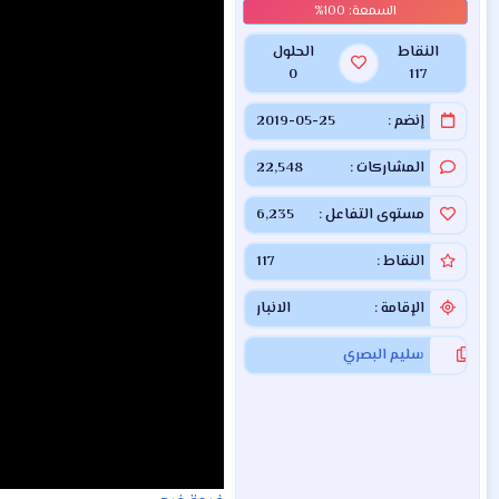
النقاط
الحلول
0
117
إنضم
2019-05-25
المشاركات
22,548
مستوى التفاعل
6,235
النقاط
117
الإقامة
الانبار
سليم البصري