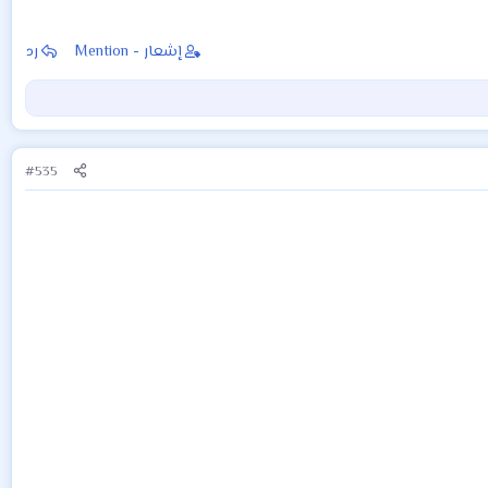
إشعار - Mention
رد
#535