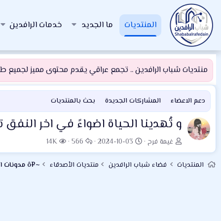
المنتديات
ما الجديد
خدمات الرافدين
منتديات شباب الرافدين .. تجمع عراقي يقدم محتوى مميز لجميع طلبة
دعم الاعضاء
المشاركات الجديدة
بحث بالمنتديات
و تُهدينا الحياة اضواءً في اخر النفق
ب
ت
ا
ا
غيمة فرح
2024-10-03
566
14K
ا
ا
ل
ل
د
ر
ر
م
المنتديات
فضاء شباب الرافدين
منتديات الأصدقاء
~¤ô مدونات الأعضاء ô¤~
ئ
ي
د
ش
ا
خ
و
ا
ل
ا
د
ه
م
ل
د
و
ب
ا