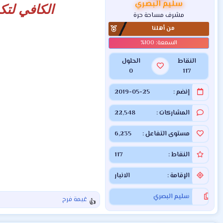
:
سليم البصري
الكافي لتك
مشرف مساحة حرة
من أهلنا
النقاط
الحلول
0
117
إنضم
2019-05-25
المشاركات
22,548
مستوى التفاعل
6,235
النقاط
117
الإقامة
الانبار
سليم البصري
غيمة فرح
ا
ل