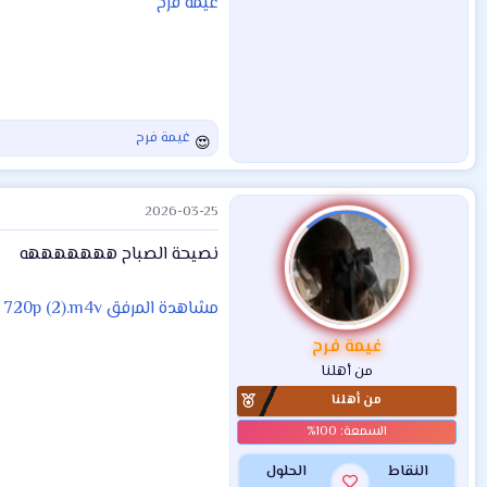
غيمة فرح
غيمة فرح
ا
ل
ت
2026-03-25
ف
ا
نصيحة الصباح هههههههه
ع
ل
ا
مشاهدة المرفق 720p (2).m4v
ت
:
غيمة فرح
من أهلنا
من أهلنا
النقاط
الحلول