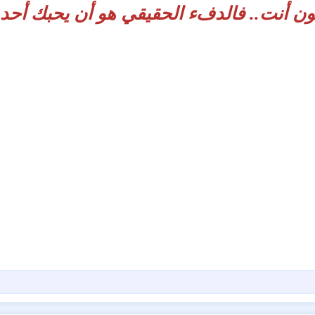
ون أنت.. فالدفء الحقيقي هو أن يحبك أح