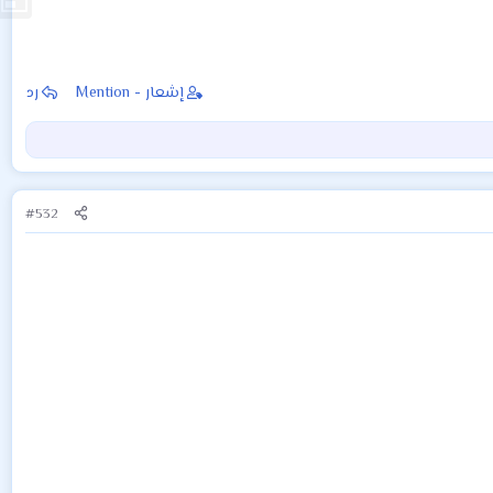
إشعار - Mention
رد
#532