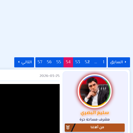
ض
د
ت
و
ء
ع
السابق
1
…
52
53
54
55
56
57
التالي
2026-03-25
سليم البصري
مشرف مساحة حرة
من أهلنا