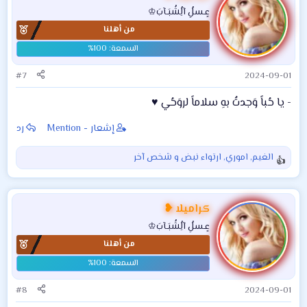
ا
عٍـسلُِ آلُِشُبَـآبَ♔
ع
من أهلنا
ل
ا
ت
:
#7
2024-09-01
- يا حُباً وَجدتُ بهِ سلاماً لروَحُي ♥️
إشعار - Mention
رد
الغيم
,
اموري
,
ارتواء نبض
و شخص آخر
ا
ل
ت
ف
كراميلا ❥
ا
عٍـسلُِ آلُِشُبَـآبَ♔
ع
من أهلنا
ل
ا
ت
:
#8
2024-09-01