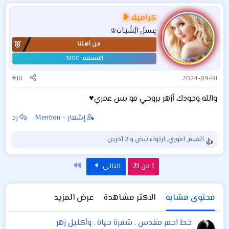
ت
ف
كراميلا ❥
ا
عٍـسلُِ آلُِشُبَـآبَ♔
ع
من أهلنا
ل
ا
ت
:
#10
2024-09-01
والله وجودك أزهر بروحي مو بس عمري♥️
إشعار - Mention
رد
الغيم
,
اموري
,
ارتواء نبض
و 2 آخرين
ا
ل
ت
الاخير
1 من 21
التالي
ف
ا
ع
محتوى مشابه
الاكثر مشاهدة
عرض المزيد
ل
ا
خط احمر مقدس . شفرة حياة . وأكليل زهر
ت