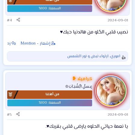
من أهلنا
ل
ا
ت
:
#4
2024-09-01
نصيب قلبي الحُلو من هالدنيا حبك♥️
إشعار - Mention
رد
اموري
،
ارتواء نبض
و
نور الشمس
ا
ل
ت
ف
كراميلا ❥
ا
عٍـسلُِ آلُِشُبَـآبَ♔
ع
من أهلنا
ل
ا
ت
:
#5
2024-09-01
يا نعمة حياتي الحلوه يارضى قلبي بقربك♥️.