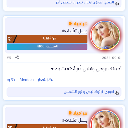
الغيم
,
اموري
,
ارتواء نبض
و شخص آخر
ا
ل
ت
ف
كراميلا ❥
ا
عٍـسلُِ آلُِشُبَـآبَ♔
ع
من أهلنا
ل
ا
ت
:
#3
2024-09-01
أحببتك بروحي وقلبي ثُم أكتفيت بك
♥️
إشعار - Mention
رد
اموري
،
ارتواء نبض
و
نور الشمس
ا
ل
ت
ف
كراميلا ❥
ا
عٍـسلُِ آلُِشُبَـآبَ♔
ع