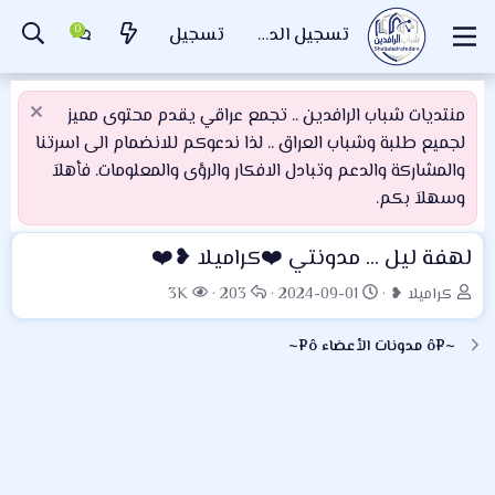
تسجيل الدخول
تسجيل
منتديات شباب الرافدين .. تجمع عراقي يقدم محتوى مميز
لجميع طلبة وشباب العراق .. لذا ندعوكم للانضمام الى اسرتنا
والمشاركة والدعم وتبادل الافكار والرؤى والمعلومات. فأهلاَ
وسهلاَ بكم.
لهفة ليل ... مدونتي ❤️كراميلا ❥❤️
ب
ت
ا
ا
كراميلا ❥
2024-09-01
203
3K
ا
ا
ل
ل
د
ر
ر
م
~¤ô مدونات الأعضاء ô¤~
ئ
ي
د
ش
ا
خ
و
ا
ل
ا
د
ه
م
ل
د
و
ب
ا
ض
د
ت