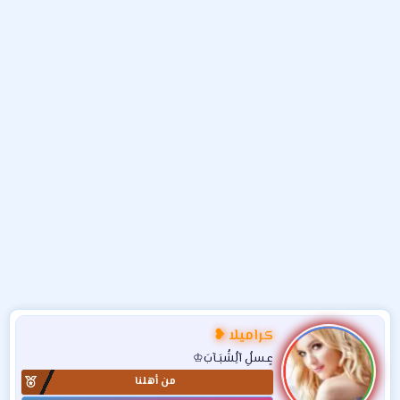
و
ء
ع
كراميلا ❥
عٍـسلُِ آلُِشُبَـآبَ♔
من أهلنا