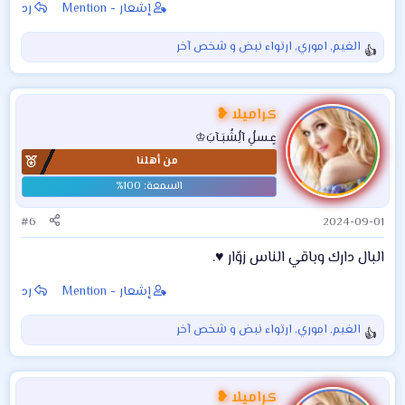
إشعار - Mention
رد
الغيم
,
اموري
,
ارتواء نبض
و شخص آخر
ا
ل
ت
ف
كراميلا ❥
ا
عٍـسلُِ آلُِشُبَـآبَ♔
ع
من أهلنا
ل
ا
ت
:
#6
2024-09-01
البال دارك وباقي الناس زوّار ♥️.
إشعار - Mention
رد
الغيم
,
اموري
,
ارتواء نبض
و شخص آخر
ا
ل
ت
ف
كراميلا ❥