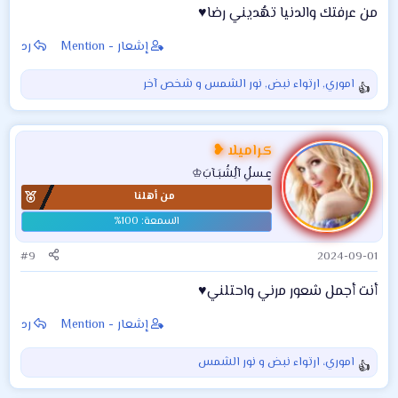
من عرفتك والدنيا تهُديني رضا♥️
إشعار - Mention
رد
اموري
,
ارتواء نبض
,
نور الشمس
و شخص آخر
ا
ل
ت
ف
كراميلا ❥
ا
عٍـسلُِ آلُِشُبَـآبَ♔
ع
من أهلنا
ل
ا
ت
:
#9
2024-09-01
أنت أجمل شعور مرني واحتلني♥️
إشعار - Mention
رد
اموري
،
ارتواء نبض
و
نور الشمس
ا
ل