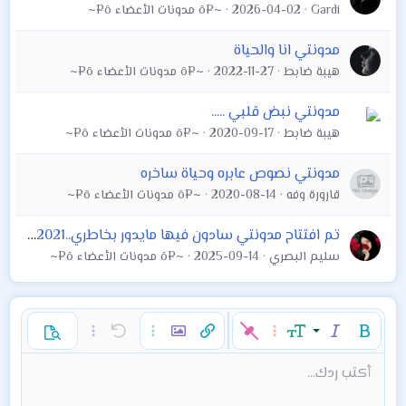
Gardi
2026-04-02
~¤ô مدونات الأعضاء ô¤~
:
مدونتي انا والحياة
هيبة ضابط
2022-11-27
~¤ô مدونات الأعضاء ô¤~
مدونتي نبض قلبي .....
هيبة ضابط
2020-09-17
~¤ô مدونات الأعضاء ô¤~
مدونتي نصوص عابره وحياة ساخره
قارورة وفه
2020-08-14
~¤ô مدونات الأعضاء ô¤~
تم افتتاح مدونتي سادون فيها مايدور بخاطري..1/10/2021 الجمعة
سليم البصري
2025-09-14
~¤ô مدونات الأعضاء ô¤~
غامق
مائل
حجم الخط
خيارات إضافية…
إدراج رابط
إدراج صورة
تراجع
خيارات إضافية…
خيارات إضافية…
معاينة
9
محاذاة لليسار
حفظ المسودة
قائمة مرتبة
عادي
إعادة
لون النص
الإبتسامات
إقتباس
تبديل الـ BB code
ميديا
عائلة الخط
قائمة
Background Color
إزالة التنسيق
إدراج جدول
المسودات
المحاذاة
كود
إدراج خط أفقي
محتوى مخفي
تنسيق الفقرة
مشطوب
مسطر
كود مضمن
نص مخفي مضمن
أكتب ردك...
Arial
10
حذف المسودة
عنوان 1
Book Antiqua
توسيط
قائمة غير مرتبة
12