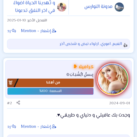
و تُهدينا الحياة اضواءً
مدونة النوارس
في اخر النفق تدعونا
كي ننسي ألماً
التعديل الأخير:
2025-01-10
عشناه
إشعار - Mention
رد
الغيم
,
اموري
,
ارتواء نبض
و شخص آخر
ا
ل
ت
ف
كراميلا ❥
ا
عٍـسلُِ آلُِشُبَـآبَ♔
ع
من أهلنا
ل
ا
ت
:
#2
2024-09-01
وجدت بك عافيتي و دنياي و طريقي♥️.
إشعار - Mention
رد