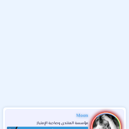
و
ب
ا
ض
د
ت
و
ء
ع
Moon
مؤسسة المنتدى وصاحبة الإمتياز