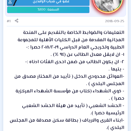
عضو في شباب الرافدين
#1
2018-09-25
التعليمات والضوابط الخاصة بالتقديم على المنحة
المجانية المقدمة من قبل الكليات الأهلية للمجموعة
الطبية ولخريجي العام الدراسي ٢٠١٨/٢٠١٩ حصرا :-
١- ان لايقل معدل الطالب عن (٩٤ %) .
٢- ان يكون الطالب من ضمن احدى الفئات ادناه :-
- يتيما .
-العوائل محدودي الدخل ( تأييد من المختار مصدق من
المجلس البلدي ) .
- ذوي الشهداء (كتاب من مؤسسة الشهداء المركزية
حصرا ) .
- الحشد الشعبي ( تأييد من هيئة الحشد الشعبي
الرئيسية حصرا ).
-ابناء القرى والارياف ( بطاقة سكن مصدقة من المجلس
البلدي ).