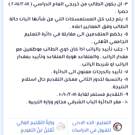
٣- ان يكون الطالب من خريجي العام الدراسي ( ٢٠١٧/٢٠١٨ )
حصرا .
٤- يتم جلب كل المستمسكات التي من شأنها اثبات حالة
الطالب وفق المعايير اعلاه .
٥- يخضع المتقدمين الى مقابلة في دائرة التعليم
الجامعي الأهلي .
٦- جلب تأييد بالراتب اذا كان ذوي الطالب موظفين مع
مقدار الراتب ، والمتقاعد هوية المتقاعد وتأييد بمقدار
الراتب او شريط الراتب .
٧- تأييد بالدرجات معنون الى الدائرة .
٨- بالنسبة للدور الثاني ممكن التقديم حال استلام
النتيجة.
٩- التقديم مستمر لغاية ١٠/١٠/٢٠١٨ .
١٠ - مقر الدائرة الباب الشرقي مجاور وزارة التربية .
التعليم: الحد الادنى
وزارَةُ التَعْليم العَالي
للقبول في الدراسات
تُعْلِنُ عَنْ التَقويمِ