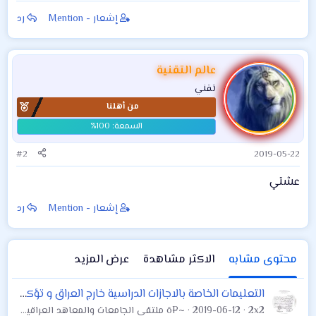
المسائية أقل من 10
الجامِعي للعامِ
إشعار - Mention
رد
درجات عن الصباحية
الدراسي 2018-2019 .
عالم التقنية
تقني
من أهلنا
#2
2019-05-22
عشتي
إشعار - Mention
رد
محتوى مشابه
الاكثر مشاهدة
عرض المزيد
التعليمات الخاصة بالاجازات الدراسية خارج العراق و تؤكد على شمول جميع التخصصات و الجامعات الموصى بها حسب تعليمات 165 لسنه 2011
2x2
2019-06-12
~¤ô ملتقى الجامعات والمعاهد العراقية العام ô¤~