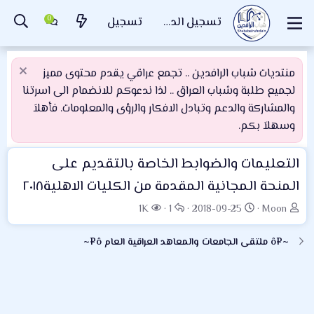
تسجيل الدخول
تسجيل
منتديات شباب الرافدين .. تجمع عراقي يقدم محتوى مميز
لجميع طلبة وشباب العراق .. لذا ندعوكم للانضمام الى اسرتنا
والمشاركة والدعم وتبادل الافكار والرؤى والمعلومات. فأهلاَ
وسهلاَ بكم.
التعليمات والضوابط الخاصة بالتقديم على
المنحة المجانية المقدمة من الكليات الاهلية٢٠١٨
ب
ت
ا
ا
1K
1
2018-09-25
Moon
ا
ا
ل
ل
د
ر
ر
م
~¤ô ملتقى الجامعات والمعاهد العراقية العام ô¤~
ئ
ي
د
ش
ا
خ
و
ا
ل
ا
د
ه
م
ل
د