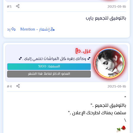
#3
2023-01-16
بالتوفيق للجميع يارب
إشعار - Mention
رد
غزل..ᥫ᭡
💕 وكأنكِ زهرهَ ڪلٰ الٓفراشَاتَ تنتمي إليكِ .💕
العضو الاكثر تفاعلاً هذا الشهر
#4
2023-01-16
"
بالتوفيق للجميع .."
سلمت يمناك لطرحكَ الإعلان .."
\