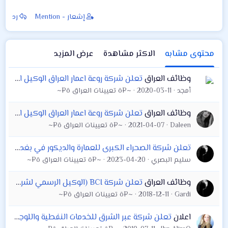
إشعار - Mention
رد
محتوى مشابه
الاكثر مشاهدة
عرض المزيد
وظائف العراق
تعلن شركة روعة اعمار العراق الوكيل الوحيد للشركة جوتن عن توفر فرصة عمل (مدير تسويق)
أمجد
2020-03-11
~¤ô تعيينات العراق ô¤~
وظائف العراق
تعلن شركة روعة اعمار العراق الوكيل الوحيد للشركة جوتن في #كربلاء عن توفر فرصة عمل في فرع كربلاء (موظف مبيعات ) ويكو
Daleen
2021-04-07
~¤ô تعيينات العراق ô¤~
تعلن شركة الصحراء الكبرى للعمارة والديكور في بغداد عن حاجتها الى مهندس/ة معماري على ان لاتقل الخبره عن ثلاث سنوات
سليم البصري
2023-04-20
~¤ô تعيينات العراق ô¤~
وظائف العراق
تعلن شركة BCI (الوكيل الرسمي لشركة سامسونج في العراق) عن توفر فرصة عمل
Gardi
2018-12-11
~¤ô تعيينات العراق ô¤~
اعلان
تعلن شركة عبر الشرق للخدمات النفطية واللوجستية الواقعة في العباسية - شارع السيد حامد