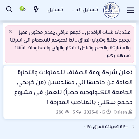
تسجيل الدخول
تسجيل
منتديات شباب الرافدين .. تجمع عراقي يقدم محتوى مميز
لجميع طلبة وشباب العراق .. لذا ندعوكم للانضمام الى اسرتنا
والمشاركة والدعم وتبادل الافكار والرؤى والمعلومات. فأهلاَ
وسهلاَ بكم.
تعلن شركة روعة الضفاف للمقاولات والتجارة
العامة عن حاجتها الي مهندسين (من خريجي
الجامعة التكنولوجية حصراً) للعمل في مشروع
مجمع سكني بالمناصب المدرجة ا
ب
ت
ا
ا
260
3
2023-01-15
Daleen
ا
ا
ل
ل
د
ر
ر
م
~¤ô تعيينات العراق ô¤~
ئ
ي
د
ش