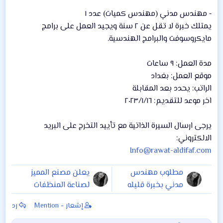
⁃ مهندس مدني (مهندس كميات) عدد ١
يمتلك خبرة لا تقل عن ٢ سنة ويجيد العمل على برامج
مايكروسوفت والبرامج الهندسية.
مدة العمل: ٩ ساعات
موقع العمل: بغداد
الراتب: يحدد بعد المقابلة
اخر موعد للتقديم: ٢٠٢٣/١/١٦
يرجى ارسال السيرة الذاتية مع تأييد التخرج على البريد
الالكتروني:
Info@rawat-aldifaf.com
مطلوب مهندس
يعلن مصنع المميز
مدني بخبرة قليله
لصناعة المنظفات
وحسب الشروط ادناه
والحفاظات بحاجة الى
إشعار - Mention
رد
1- سكن البصرة فقط
مهندسين ميكانيك
2- الوظيفة للذكور
وفني ميكانيك وفني