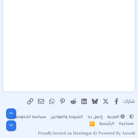
X
فيسبوك
Bluesky
LinkedIn
Reddit
Pinterest
WhatsApp
الرابط
البريد الإلكتروني
شارك:
أعلى
العربية
إتصل بنا
الشروط والقوانين
سياسة الخصوصية
مساعدة
الرئيسية
R
أسفل
S
Proudly hosted on
Hostinger
© Powered By
Axvoid
S