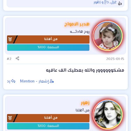
غزل..ᥫ᭡
و
زهور
ا
فقط 3- عمل سابقا
كهربائي - ذوي خبرة
ل
في حقل غرب القرنة
في صيانة مكائن
ت
واحد
الانتاج ...ومهندس
ف
هدير الامواج
ا
ضبط جود
روح هادئــــــه
ع
من أهلنا
ل
ا
ت
:
#2
2023-01-15
مشكوووووور والله يعطيك الف عافيه
إشعار - Mention
رد
زهور
من أهلنا
من أهلنا