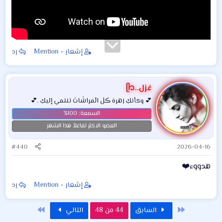
إشعار - Mention
رد
غزل..ᥫ᭡
💕 وكأنكِ زهرهَ ڪلٰ الٓفراشَاتَ تنتمي إليكِ .💕
العضو الاكثر تفاعلاً هذا الشهر
#440
2026-04-16
هدووء❤️
إشعار - Mention
رد
الأول
الاخير
السابق
44 من 48
التالي