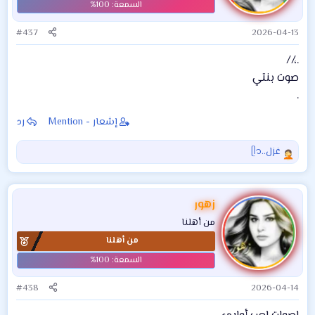
#437
2026-04-13
.،//
صوت بنتي
.
إشعار - Mention
رد
غزل..ᥫ᭡
ا
ل
ت
ف
زهور
ا
من أهلنا
ع
من أهلنا
ل
ا
ت
:
#438
2026-04-14