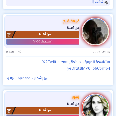
غزل..ᥫ᭡
ا
ل
ت
ف
غيمة فرح
ا
من أهلنا
ع
من أهلنا
ل
ا
ت
:
#436
2026-04-13
مشاهدة المرفق X2Twitter.com_8s1po-
yeDrztBMV6_360p.mp4
إشعار - Mention
رد
زهور
من أهلنا
من أهلنا