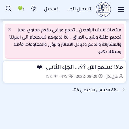
تسجيل الدخول
تسجيل
منتديات شباب الرافدين .. تجمع عراقي يقدم محتوى مميز
لجميع طلبة وشباب العراق .. لذا ندعوكم للانضمام الى اسرتنا
والمشاركة والدعم وتبادل الافكار والرؤى والمعلومات. فأهلاَ
وسهلاَ بكم.
ماذا تسمع الآن ؟🎶.. الجزء الثاني ..❤️
ب
ت
ا
ا
غزل..ᥫ᭡
2022-08-29
475
15K
ا
ا
ل
ل
د
ر
ر
م
~¤ô الملتقى الترفيهي ô¤~
ئ
ي
د
ش
ا
خ
و
ا
ل
ا
د
ه
م
ل
د
و
ب
ا
ض
د
ت