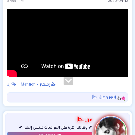
#433
2026-04-12
إشعار - Mention
رد
زهور
و
غزل..ᥫ᭡
ا
ل
ت
ف
غزل..ᥫ᭡
ا
💕 وكأنكِ زهرهَ ڪلٰ الٓفراشَاتَ تنتمي إليكِ .💕
ع