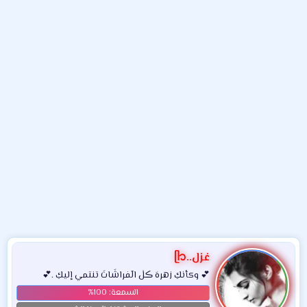
و
ء
ع
غزل..ᥫ᭡
💕 وكأنكِ زهرهَ ڪلٰ الٓفراشَاتَ تنتمي إليكِ .💕