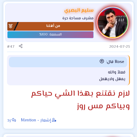
ت
ف
سليم البصري
ا
مشرف مساحة حرة
ع
من أهلنا
ل
ا
ت
:
#47
2024-07-23
Rose قال:
فعلاً والله
يمهل ولايهمل
لازم نقتنع بهذا الشي حياكم
وبياكم مس روز
إشعار - Mention
رد