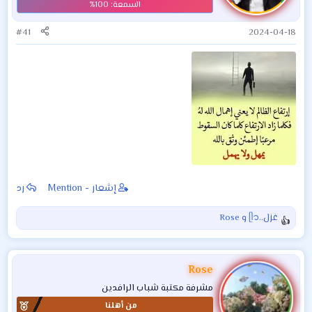
#41
2024-04-18
إشعار - Mention
رد
غزل..ᥫ᭡
و
Rose
ا
ل
ت
ف
Rose
ا
مشرفة مكتبة شباب الرافدين
ع
من أهلنا
ل