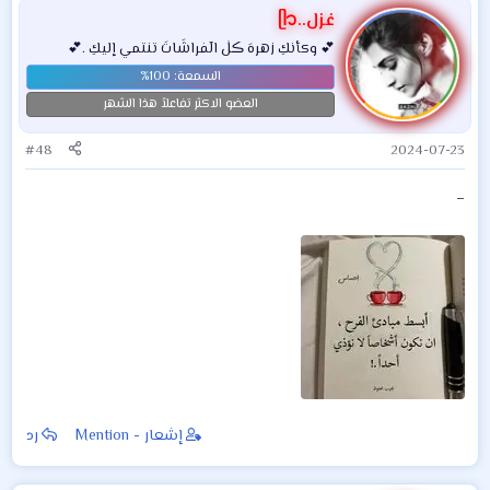
غزل..ᥫ᭡
💕 وكأنكِ زهرهَ ڪلٰ الٓفراشَاتَ تنتمي إليكِ .💕
العضو الاكثر تفاعلاً هذا الشهر
#48
2024-07-23
_
إشعار - Mention
رد