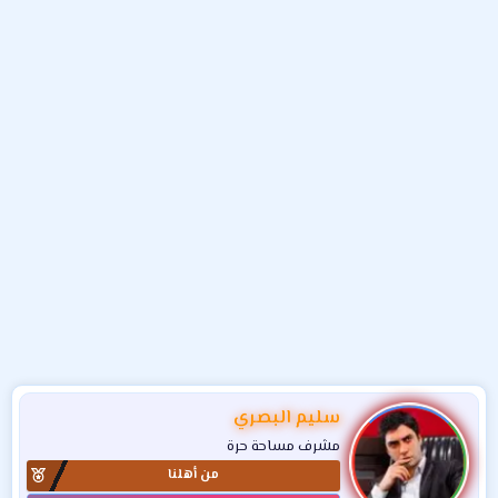
و
ء
ع
سليم البصري
مشرف مساحة حرة
من أهلنا