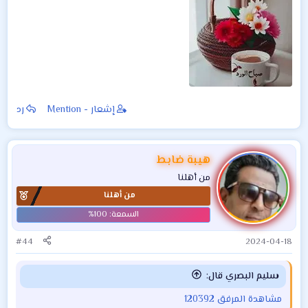
إشعار - Mention
رد
هيبة ضابط
من أهلنا
من أهلنا
#44
2024-04-18
سليم البصري قال:
مشاهدة المرفق 120392