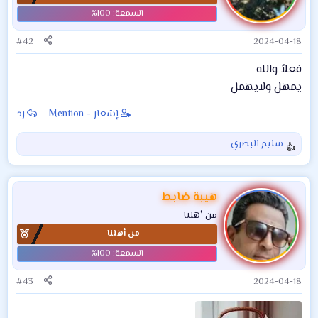
ا
ت
:
#42
2024-04-18
فعلاً والله
يمهل ولايهمل
إشعار - Mention
رد
سليم البصري
ا
ل
ت
ف
هيبة ضابط
ا
من أهلنا
ع
من أهلنا
ل
ا
ت
:
#43
2024-04-18