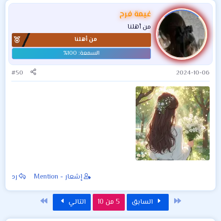
غيمة فرح
من أهلنا
من أهلنا
#50
2024-10-06
إشعار - Mention
رد
الأول
الاخير
السابق
5 من 10
التالي