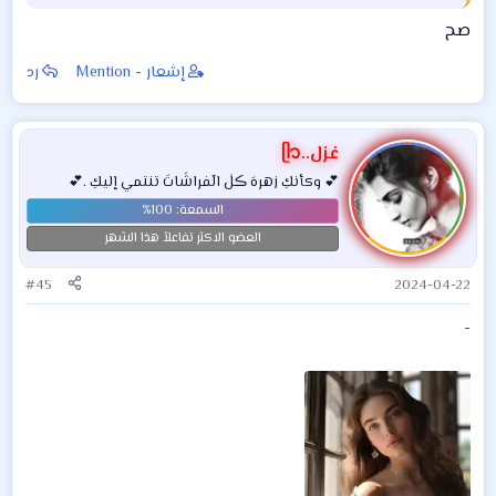
صح
إشعار - Mention
رد
غزل..ᥫ᭡
💕 وكأنكِ زهرهَ ڪلٰ الٓفراشَاتَ تنتمي إليكِ .💕
العضو الاكثر تفاعلاً هذا الشهر
#45
2024-04-22
-