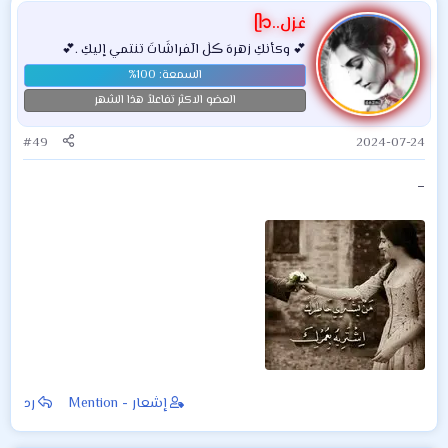
غزل..ᥫ᭡
💕 وكأنكِ زهرهَ ڪلٰ الٓفراشَاتَ تنتمي إليكِ .💕
العضو الاكثر تفاعلاً هذا الشهر
#49
2024-07-24
_
إشعار - Mention
رد