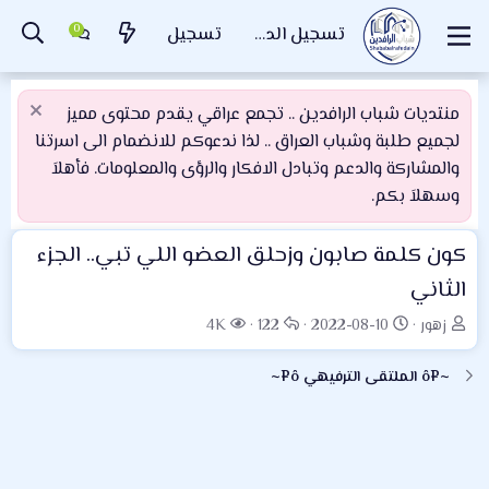
تسجيل الدخول
تسجيل
منتديات شباب الرافدين .. تجمع عراقي يقدم محتوى مميز
لجميع طلبة وشباب العراق .. لذا ندعوكم للانضمام الى اسرتنا
والمشاركة والدعم وتبادل الافكار والرؤى والمعلومات. فأهلاَ
وسهلاَ بكم.
كون كلمة صابون وزحلق العضو اللي تبي.. الجزء
الثاني
ب
ت
ا
ا
زهور
2022-08-10
122
4K
ا
ا
ل
ل
د
ر
ر
م
~¤ô الملتقى الترفيهي ô¤~
ئ
ي
د
ش
ا
خ
و
ا
ل
ا
د
ه
م
ل
د