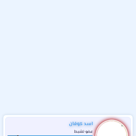
و
ب
ا
ض
د
ت
و
ء
ع
اسد كوفان
عضو نشيط