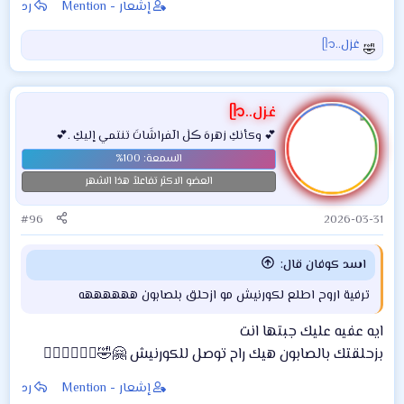
إشعار - Mention
رد
غزل..ᥫ᭡
ا
ل
ت
ف
غزل..ᥫ᭡
ا
💕 وكأنكِ زهرهَ ڪلٰ الٓفراشَاتَ تنتمي إليكِ .💕
ع
ل
ا
العضو الاكثر تفاعلاً هذا الشهر
ت
:
#96
2026-03-31
اسد كوفان قال:
ترفية اروح اطلع لكورنيش مو ازحلق بلصابون ههههههه
ايه عفيه عليك جبتها انت
بزحلقتك بالصابون هيك راح توصل للكورنيش 🤗🤣🏃🏻‍♀️🏃🏻‍♀️
إشعار - Mention
رد