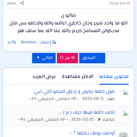
#100
2026-04-01
صاابو ن
اكو فد واحد شرير وجان خاطري اعاقبه والله وازحلقه بس مثل
مديكولن المسامح كريم يالله عفا الله عما سلف هع​
إشعار - Mention
رد
الأول
الاخير
السابق
10 من 13
التالي
محتوى مشابه
الاكثر مشاهدة
عرض المزيد
كون كلمة صابون و زحلق العضو اللي تبي
زهور
2022-08-15
~¤ô الملتقى الترفيهي ô¤~
اكتب كلمة فيها حرف ( م ) ...
كراميلا ❥
2026-02-25
~¤ô الملتقى الترفيهي ô¤~
أوصف يومك بكلمة ؟ ~