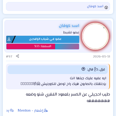
اسد كوفان
ا
ل
ت
ف
اسد كوفان
ا
عضو نشيط
ع
عضو في شباب الرافدين
ل
ا
ت
:
#97
2026-03-31
غزل..ᥫ᭡ قال:
ايه عفيه عليك جبتها انت
بزحلقتك بالصابون هيك راح توصل للكورنيش 🤗🤣🏃🏻‍♀️🏃🏻‍♀️
طيب احجيلي عن الكسر بلعمود الفقري شنو وضعه
هههههههه
إشعار - Mention
رد