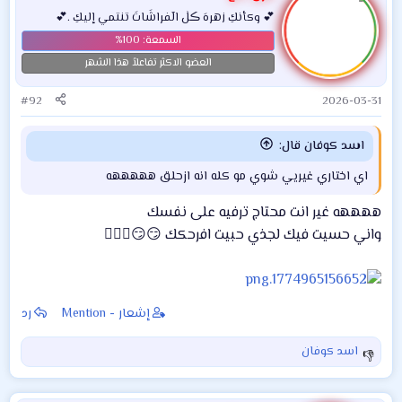
💕 وكأنكِ زهرهَ ڪلٰ الٓفراشَاتَ تنتمي إليكِ .💕
العضو الاكثر تفاعلاً هذا الشهر
#92
2026-03-31
اسد كوفان قال:
اي اختاري غيريي شوي مو كله انه ازحلق هههههه
ههههه غير انت محتاج ترفيه على نفسك
واني حسيت فيك لجذي حبيت افرحكك 😏😏🏃🏻‍♀️
إشعار - Mention
رد
اسد كوفان
ا
ل
ت