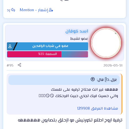
إشعار - Mention
رد
اسد كوفان
عضو نشيط
عضو في شباب الرافدين
#95
2026-03-31
غزل..ᥫ᭡ قال:
ههههه غير انت محتاج ترفيه على نفسك
واني حسيت فيك لجذي حبيت افرحكك 😏😏🏃🏻‍♀️
مشاهدة المرفق 129908
ترفية اروح اطلع لكورنيش مو ازحلق بلصابون ههههههه