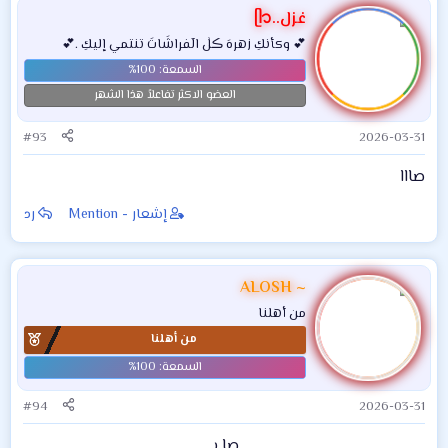
ف
غزل..ᥫ᭡
ا
💕 وكأنكِ زهرهَ ڪلٰ الٓفراشَاتَ تنتمي إليكِ .💕
ع
ل
ا
العضو الاكثر تفاعلاً هذا الشهر
ت
:
#93
2026-03-31
صااا
إشعار - Mention
رد
ALOSH ~
من أهلنا
من أهلنا
#94
2026-03-31
صا بـ​