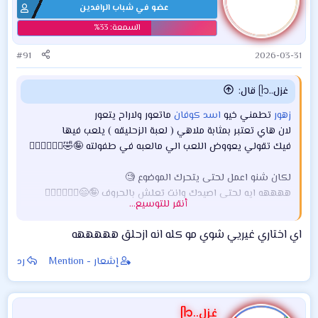
عضو في شباب الرافدين
#91
2026-03-31
غزل..ᥫ᭡ قال:
زهور
تطمني خيو
اسد كوفان
ماتعور ولاراح يتعور
لان هاي تعتبر بمثابة ملاهي ( لعبة الزحليقه ) يلعب فيها
فيك تقولي يعووض اللعب الي مالعبه في طفولته 🤪🤣🏃🏻‍♀️🏃🏻‍♀️
لكان شنو اعمل لحتى يتحرك الموضوع 🧐
ههههه ايه لحتى اصيدك وانت تعلش بالحروف 🤪😄🏃🏻‍♀️🏃🏻‍♀️
أنقر للتوسيع...
صابون أزحلق عسلي
اي اختاري غيريي شوي مو كله انه ازحلق هههههه
زهور
إشعار - Mention
رد
مشاهدة المرفق 129879
غزل..ᥫ᭡