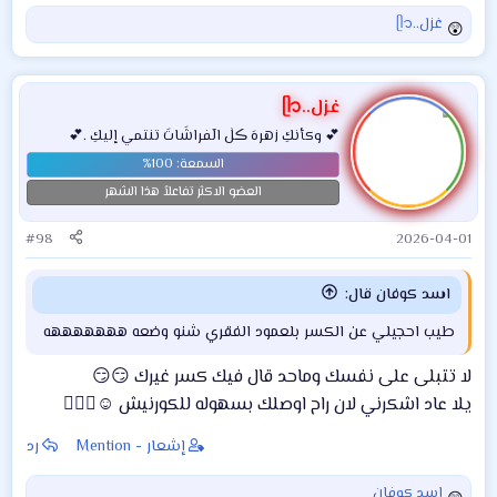
غزل..ᥫ᭡
ا
ل
ت
ف
غزل..ᥫ᭡
ا
💕 وكأنكِ زهرهَ ڪلٰ الٓفراشَاتَ تنتمي إليكِ .💕
ع
ل
ا
العضو الاكثر تفاعلاً هذا الشهر
ت
:
#98
2026-04-01
اسد كوفان قال:
طيب احجيلي عن الكسر بلعمود الفقري شنو وضعه هههههههه
لا تتبلى على نفسك وماحد قال فيك كسر غيرك 😏😏
يلا عاد اشكرني لان راح اوصلك بسهوله للكورنيش ☺️🏃🏻‍♀️
إشعار - Mention
رد
اسد كوفان