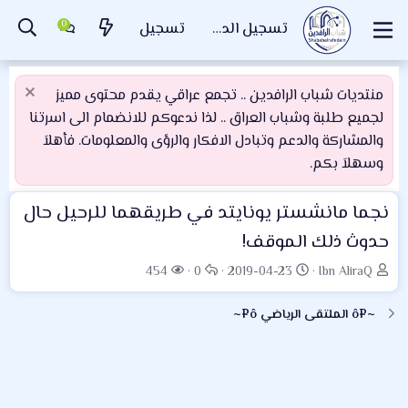
تسجيل الدخول
تسجيل
منتديات شباب الرافدين .. تجمع عراقي يقدم محتوى مميز
لجميع طلبة وشباب العراق .. لذا ندعوكم للانضمام الى اسرتنا
والمشاركة والدعم وتبادل الافكار والرؤى والمعلومات. فأهلاَ
وسهلاَ بكم.
نجما مانشستر يونايتد في طريقهما للرحيل حال
حدوث ذلك الموقف!
ب
ت
ا
ا
454
0
2019-04-23
Ibn AliraQ
ا
ا
ل
ل
د
ر
ر
م
~¤ô الملتقى الرياضي ô¤~
ئ
ي
د
ش
ا
خ
و
ا
ل
ا
د
ه
م
ل
د