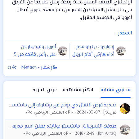
الإنجليزي الصيف المقبل، حيث ربطت رحيل كلاهما عن الفريق
في حال فشل الشياطين الحمر من حجز مقعد بدوري أبطال
أوروبا في الموسم المقبل.
المصدر...
إدواردو : بيلباو قدم
أوزيل وميخيتاريان
أداء كارثي أمام الريال
على رأس قائمة من 5
راحلين عن أرسنال
إشعار - Mention
رد
الصيف القادم
محتوى مشابه
الاكثر مشاهدة
عرض المزيد
تحديد فرص انتقال دي يونج من برشلونة إلى مانشستر يونايتد
غزل..ᥫ᭡
2024-03-07
~¤ô الملتقى الرياضي ô¤~
صدقت التسريبات.. مانشستر يونايتد يعلن اسم مدربه الجديد
Ibn AliraQ
2018-12-19
~¤ô الملتقى الرياضي ô¤~