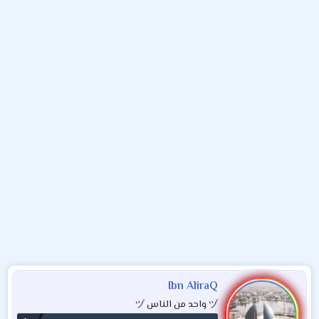
و
ب
ا
ض
د
ت
و
ء
ع
Ibn AliraQ
ヅ واحد من الناس ヅ