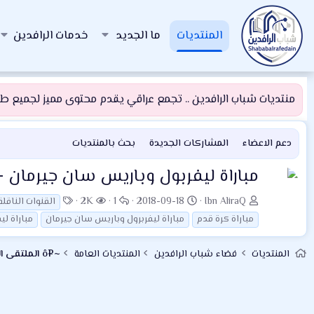
المنتديات
ما الجديد
خدمات الرافدين
منتديات شباب الرافدين .. تجمع عراقي يقدم محتوى مميز لجميع طلبة
دعم الاعضاء
المشاركات الجديدة
بحث بالمنتديات
مباراة ليفربول وباريس سان جيرمان -
ب
ت
ا
ا
ا
2K
1
2018-09-18
Ibn AliraQ
القنوات الناقل
ا
ا
ل
ل
ل
مباراة كرة قدم
مباراة ليفربرول وباريس سان جيرمان
مباراة ليفر
د
ر
ر
م
و
ئ
ي
د
ش
س
المنتديات
فضاء شباب الرافدين
المنتديات العامة
~¤ô الملتقى الرياضي ô¤~
ا
خ
و
ا
و
ل
ا
د
ه
م
م
ل
د
و
ب
ا