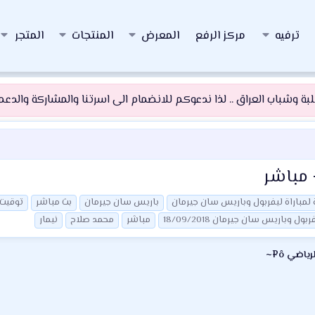
ترفيه
مركز الرفع
المعرض
المنتجات
المتجر
 وشباب العراق .. لذا ندعوكم للانضمام الى اسرتنا والمشاركة والدعم و
 مباشر
ة لمباراة ليفربول وباريس سان جيرمان
باريس سان جيرمان
بث مباشر
توقيت 
بول وباريس سان جيرمان 18/09/2018
مباشر
محمد صلاح
نيمار