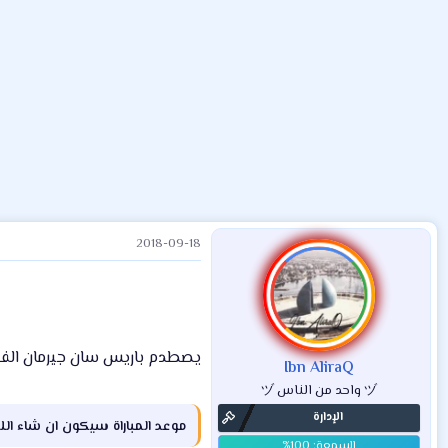
ض
د
ت
و
ء
ع
2018-09-18
يصطدم باريس سان جيرمان الفرنسي، 
Ibn AliraQ
ヅ واحد من الناس ヅ
الإدارة
موعد المباراة سيكون ان شاء الله في تمام الساعة 10:00 مساءا بتوقيت مكة وال